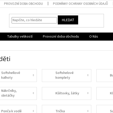
PROVOZNÍ DOBA OBCHODU
PODMÍNKY OCHRANY OSOBNÍCH ÚDAJŮ
HLEDAT
Tabulky velikostí
Provozní doba obchodu
O Nás
děti
Softshellové
Softshelové
B
kalhoty
komplety
Nákrčníky,
Kšiltovky, šátky
K
slintáčky
Ponča k vodě
Trička
S