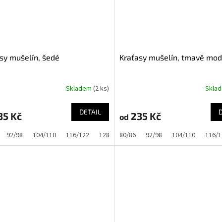
sy mušelín, šedé
Kraťasy mušelín, tmavě mod
Skladem
(2 ks)
Skla
DETAIL
35 Kč
235 Kč
od
92/98
104/110
116/122
128/134
80/86
92/98
104/110
116/1