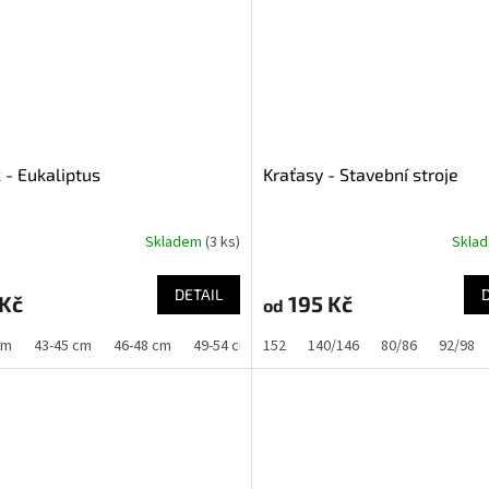
 - Eukaliptus
Kraťasy - Stavební stroje
Skladem
(3 ks)
Skla
DETAIL
 Kč
195 Kč
od
cm
43-45 cm
46-48 cm
49-54 cm
152
140/146
80/86
92/98