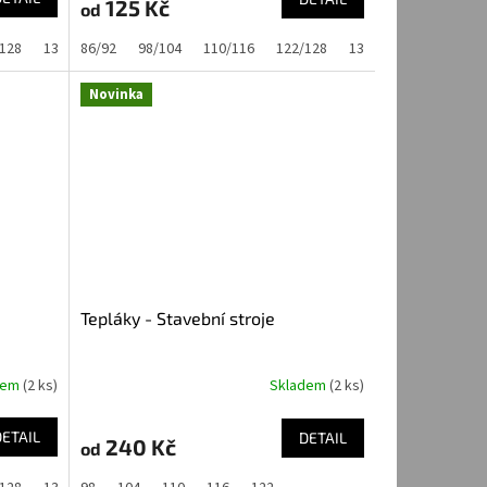
125 Kč
od
128
134/140
86/92
98/104
110/116
122/128
134/140
Novinka
Tepláky - Stavební stroje
dem
(2 ks)
Skladem
(2 ks)
DETAIL
DETAIL
240 Kč
od