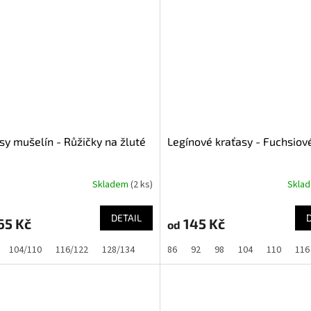
sy mušelín - Růžičky na žluté
Legínové kraťasy - Fuchsiov
Skladem
(2 ks)
Skla
DETAIL
65 Kč
145 Kč
od
104/110
116/122
128/134
86
92
98
104
110
116