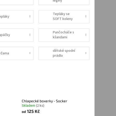
legíny
Tepláky se
epláky
SOFT koleny
Punčocháče s
apáčky
kšandami
dětské spodní
yžama
prádlo
Chlapecké boxerky - Socker
Skladem
(2 ks)
125 Kč
od