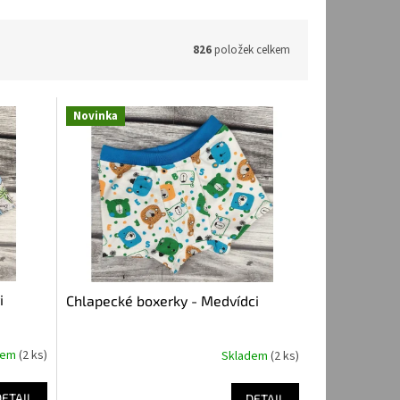
826
položek celkem
Novinka
i
Chlapecké boxerky - Medvídci
dem
(2 ks)
Skladem
(2 ks)
DETAIL
DETAIL