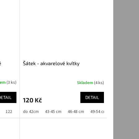
é
Šátek - akvarelové kvítky
dem
(3 ks)
Skladem
(4 ks)
DETAIL
DETAIL
120 Kč
122
128
do 42cm
134
43-45 cm
46-48 cm
49-54 cm