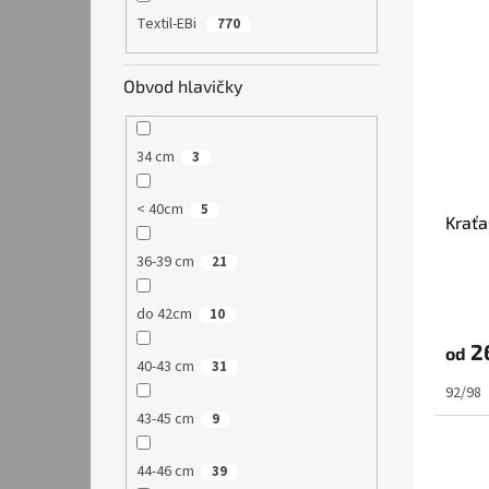
Textil-EBi
770
Obvod hlavičky
34 cm
3
< 40cm
5
Kraťa
36-39 cm
21
do 42cm
10
2
od
40-43 cm
31
92/98
43-45 cm
9
44-46 cm
39