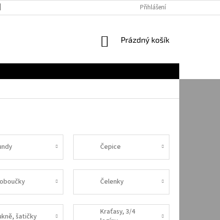
JAK NAKUPOVAT
Přihlášení
NÁKUPNÍ
Prázdný košík
KOŠÍK
undy
Čepice
loboučky
Čelenky
Kraťasy, 3/4
ukně, šatičky