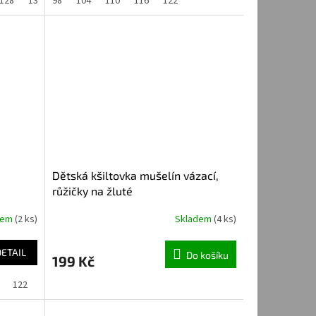
128
134/140
98
104
110
116
122
Dětská kšiltovka mušelín vázací,
růžičky na žluté
dem
(2 ks)
Skladem
(4 ks)
DETAIL
Do košíku
199 Kč
122
128