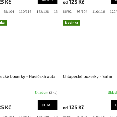
5 Kč
125 Kč
od
98/104
110/116
122/128
134/140
86/92
98/104
110/116
122/
nka
Novinka
ecké boxerky - Hasičská auta
Chlapecké boxerky - Safari
Skladem
(2 ks)
Skla
DETAIL
5 Kč
125 Kč
od