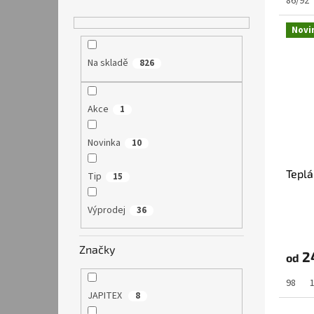
86/92
Novi
Na skladě
826
Akce
1
Novinka
10
Teplá
Tip
15
Výprodej
36
Značky
2
od
98
JAPITEX
8