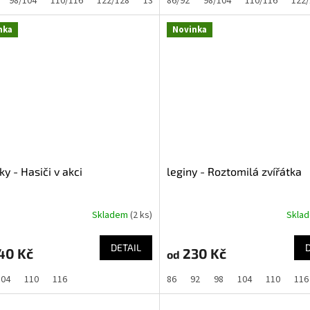
98/104
110/116
122/128
134/140
86/92
98/104
110/116
122/
nka
Novinka
ky - Hasiči v akci
leginy - Roztomilá zvířátka
Skladem
(2 ks)
Skla
DETAIL
40 Kč
230 Kč
od
104
110
116
86
92
98
104
110
116