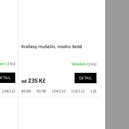
Kraťasy mušelín, modro šedá
dem
(2 ks)
Skladem
(2 ks)
DETAIL
DETAIL
235 Kč
od
104/110
80/86
116/122
92/98
128/134
104/110
116/122
128/134