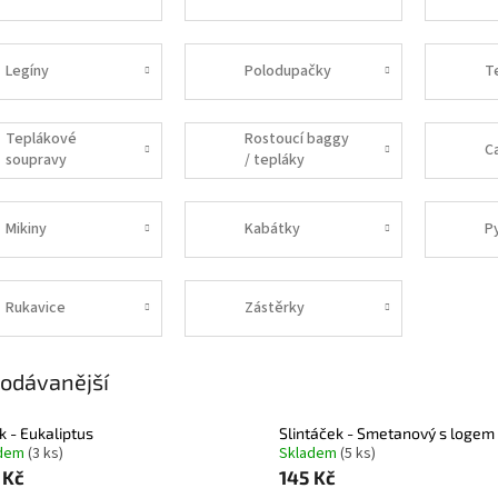
Legíny
Polodupačky
T
Teplákové
Rostoucí baggy
C
soupravy
/ tepláky
Mikiny
Kabátky
P
Rukavice
Zástěrky
odávanější
k - Eukaliptus
Slintáček - Smetanový s logem
adem
(3 ks)
Skladem
(5 ks)
 Kč
145 Kč