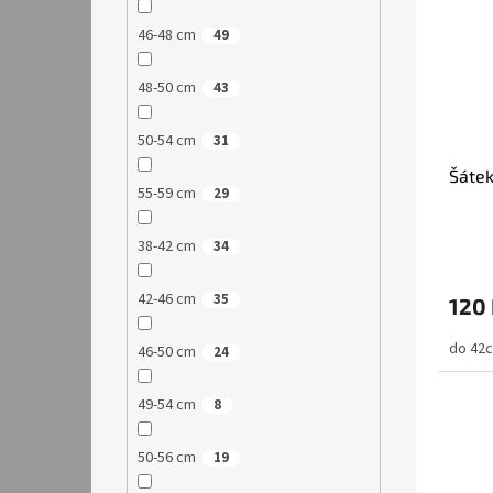
46-48 cm
49
48-50 cm
43
50-54 cm
31
Šátek
55-59 cm
29
38-42 cm
34
42-46 cm
35
120
do 42
46-50 cm
24
49-54 cm
8
50-56 cm
19