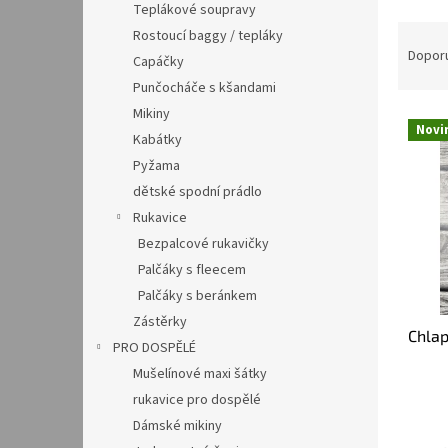
Teplákové soupravy
Ř
Rostoucí baggy / tepláky
a
Dopor
Capáčky
z
Punčocháče s kšandami
e
Mikiny
V
n
Novi
ý
Kabátky
í
p
p
Pyžama
i
r
dětské spodní prádlo
s
o
Rukavice
p
d
Bezpalcové rukavičky
r
u
Palčáky s fleecem
o
k
d
t
Palčáky s beránkem
u
ů
Zástěrky
Chlap
k
PRO DOSPĚLÉ
t
Mušelínové maxi šátky
ů
rukavice pro dospělé
Dámské mikiny