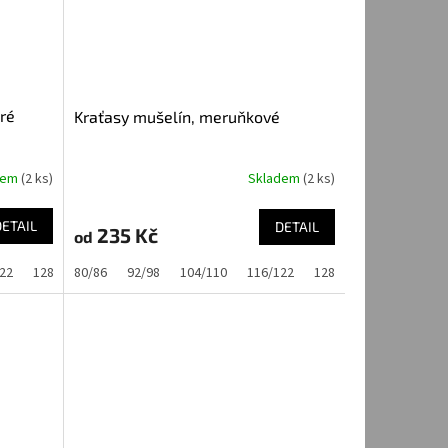
ré
Kraťasy mušelín, meruňkové
dem
(2 ks)
Skladem
(2 ks)
DETAIL
DETAIL
235 Kč
od
22
128/134
80/86
92/98
104/110
116/122
128/134