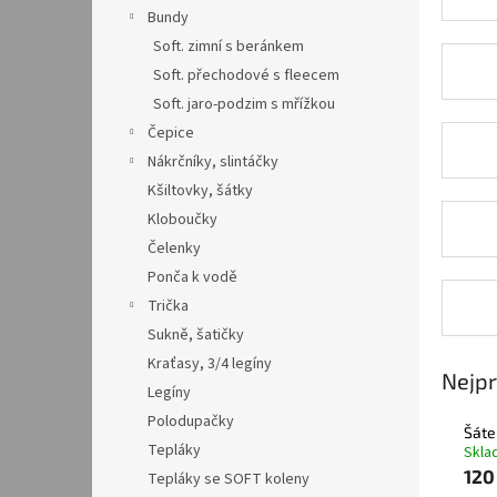
n
Bundy
e
Soft. zimní s beránkem
l
Soft. přechodové s fleecem
Soft. jaro-podzim s mřížkou
Čepice
Nákrčníky, slintáčky
Kšiltovky, šátky
Kloboučky
Čelenky
Ponča k vodě
Trička
Sukně, šatičky
Kraťasy, 3/4 legíny
Nejpr
Legíny
Polodupačky
Šáte
Tepláky
Skl
120
Tepláky se SOFT koleny