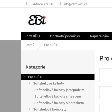
Přejít
+420 606 727 337
info@textil-ebi.cz
na
obsah
PRO DĚTI
Obchodní podmínky
Napište nám
Domů
PRO DĚTI
P
Pro 
o
Přeskočit
s
Kategorie
kategorie
t
r
PRO DĚTI
a
Softshellové kalhoty
n
Softshellové kalhoty jaro/podzim
n
í
Softshellové kalhoty s fleecem
p
Softshellové kalhoty s beránkem
a
Softshelové komplety