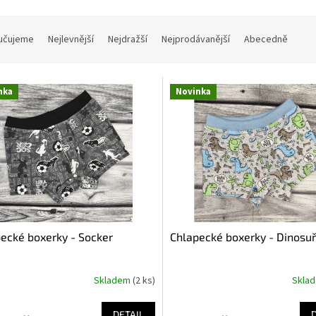
učujeme
Nejlevnější
Nejdražší
Nejprodávanější
Abecedně
nka
Novinka
ecké boxerky - Socker
Chlapecké boxerky - Dinosuř
Skladem
(2 ks)
Skla
DETAIL