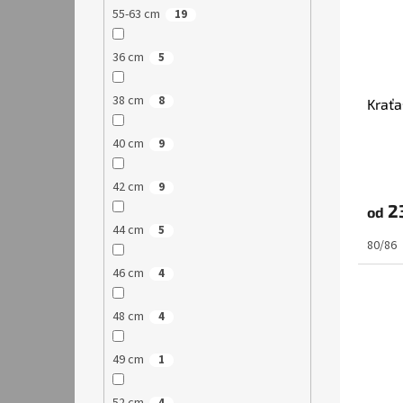
55-63 cm
19
36 cm
5
38 cm
8
Kraťa
40 cm
9
42 cm
9
2
od
44 cm
5
80/86
46 cm
4
48 cm
4
49 cm
1