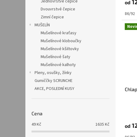
12
Jednovrstvé čepice
od
Dvouvrstvé čepice
86/92
Zimní čepice
MUŠELÍN
Novi
Mušelínové kraťasy
Mušelínové kloboučky
Mušelínové kšiltovky
Mušelínové šaty
Mušelínové kalhoty
Pleny, osušky, žínky
Gumiččky SCRUNCHE
AKCE, POSLEDNÍ KUSY
Chlap
Cena
49
Kč
1635
Kč
12
od