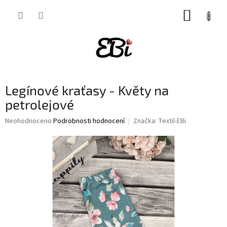
Přejít
NÁKUP
na
obsah
KOŠÍK
Legínové kraťasy - Květy na
petrolejové
Průměrné
Neohodnoceno
Podrobnosti hodnocení
Značka:
Textil-EBi
hodnocení
produktu
je
0,0
z
5
hvězdiček.