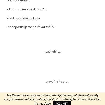
Údržba výrobku:
-doporučujeme prát na 40°C
-žehlit na nízkém stupni
-nedoporučujeme používat sušičku
Z
á
textil-ebi.cz
p
a
t
í
Vytvořil Shoptet
Copyright 2026
Textil EBi
. Všechna práva vyhrazena.
Používáme cookies, abychom Vám umožnili pohodlné prohlížení webu a díky
analýze provozu webu neustále zlepšovali jeho funkce, výkon a použitelnost.
Více
informací
zde
.
ROZUMÍM