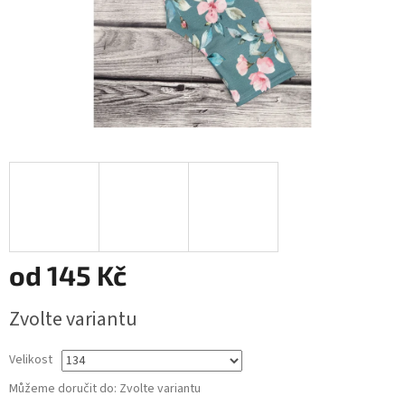
od
145 Kč
Měrná
Zvolte variantu
cena:
Velikost
Můžeme doručit do:
Zvolte variantu