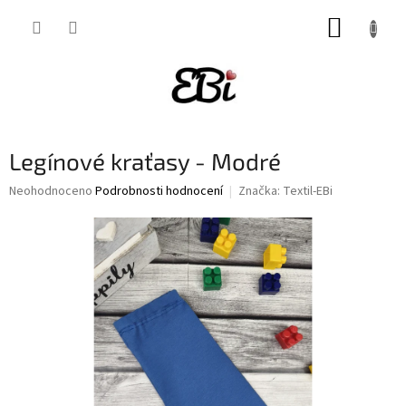
Přejít
NÁKUP
na
obsah
KOŠÍK
Legínové kraťasy - Modré
Průměrné
Neohodnoceno
Podrobnosti hodnocení
Značka:
Textil-EBi
hodnocení
produktu
je
0,0
z
5
hvězdiček.