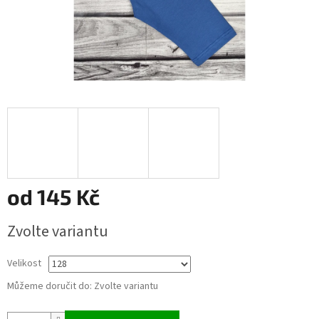
od
145 Kč
Měrná
Zvolte variantu
cena:
Velikost
Můžeme doručit do:
Zvolte variantu