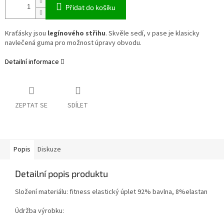
Přidat do košíku
Kraťásky jsou
legínového střihu
. Skvěle sedí, v pase je klasicky
navlečená guma pro možnost úpravy obvodu.
Detailní informace
ZEPTAT SE
SDÍLET
Popis
Diskuze
Detailní popis produktu
Složení materiálu: fitness elastický úplet 92% bavlna, 8%elastan
Údržba výrobku: