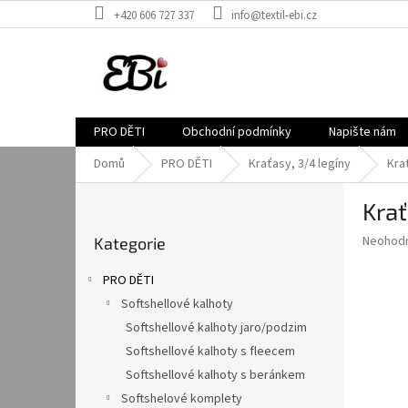
Přejít
+420 606 727 337
info@textil-ebi.cz
na
obsah
PRO DĚTI
Obchodní podmínky
Napište nám
Domů
PRO DĚTI
Kraťasy, 3/4 legíny
Kra
P
Kra
o
Přeskočit
s
Průměr
Neohod
Kategorie
kategorie
t
hodnoce
r
produkt
PRO DĚTI
a
je
Softshellové kalhoty
0,0
n
z
Softshellové kalhoty jaro/podzim
n
5
í
Softshellové kalhoty s fleecem
hvězdič
p
Softshellové kalhoty s beránkem
a
Softshelové komplety