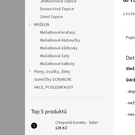
Jednovrstvé čepice
Dvouvrstvé čepice
s kož
Zimní čepice
MUŠELÍN
Mušelínové kraťasy
Popi
Mušelínové kloboučky
Mušelínové kšiltovky
Mušelínové šaty
Det
Mušelínové kalhoty
Slož
Pleny, osušky, žínky
Gumiččky SCRUNCHE
Údrž
AKCE, POSLEDNÍ KUSY
- do
- než
Top 5 produktů
- nes
Chlapecké boxerky - Safari
125 Kč