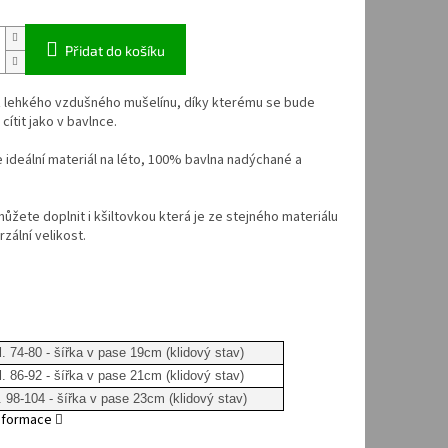
Přidat do košíku
z lehkého vzdušného mušelínu, díky kterému se bude
cítit jako v bavlnce.
e ideální materiál na léto, 100% bavlna nadýchané a
ůžete doplnit i kšiltovkou která je ze stejného materiálu
rzální velikost.
l. 74-80 - šířka v pase 19cm (klidový stav)
l. 86-92 - šířka v pase 21cm (klidový stav)
. 98-104 - šířka v pase 23cm (klidový stav)
informace