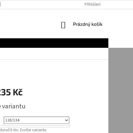
JAK NAKUPOVAT
Přihlášení
NÁKUPNÍ
Prázdný košík
KOŠÍK
235 Kč
e variantu
oručit do:
Zvolte variantu