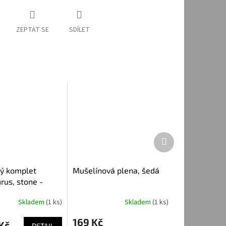
ZEPTAT SE
SDÍLET
Další
produkt
ý komplet
Mušelínová plena, šedá
rus, stone -
raťasy
Skladem
(1 ks)
Skladem
(1 ks)
169 Kč
Kč
DETAIL