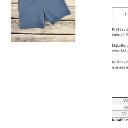
Kraťasy 
vaše dítě 
Mušelín j
vzdušné.
Kraťasy m
a je unive
Ve
Ve
Vel
Detailní 