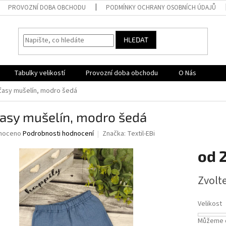
PROVOZNÍ DOBA OBCHODU
PODMÍNKY OCHRANY OSOBNÍCH ÚDAJŮ
HLEDAT
Tabulky velikostí
Provozní doba obchodu
O Nás
ťasy mušelín, modro šedá
ťasy mušelín, modro šedá
né
noceno
Podrobnosti hodnocení
Značka:
Textil-EBi
ní
od
u
Měrná
Zvolt
cena:
ek.
Velikost
Můžeme d