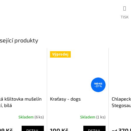
TISK
sející produkty
Výprodej
160 Kč
–37 %
á kšiltovka mušelín
Kraťasy - dogs
Chlapeck
í, bílá
Stegosau
tričko, k
Skladem
(6 ks)
Skladem
(1 ks)
99 Kč
100 Kč
370 
od
DETAIL
DETAIL