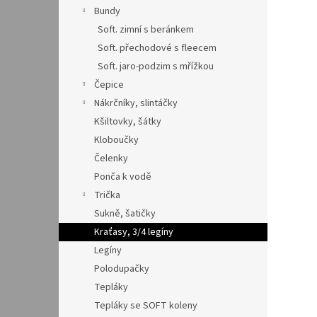
n
Bundy
e
Soft. zimní s beránkem
l
Soft. přechodové s fleecem
Soft. jaro-podzim s mřížkou
Čepice
Nákrčníky, slintáčky
Kšiltovky, šátky
Kloboučky
Čelenky
Ponča k vodě
Trička
Sukně, šatičky
Kraťasy, 3/4 legíny
Legíny
Polodupačky
Tepláky
Tepláky se SOFT koleny