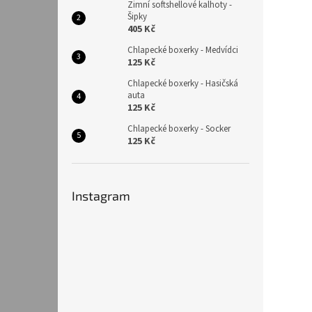
Zimní softshellové kalhoty -
Šipky
405 Kč
Chlapecké boxerky - Medvídci
125 Kč
Chlapecké boxerky - Hasičská
auta
125 Kč
Chlapecké boxerky - Socker
125 Kč
Instagram