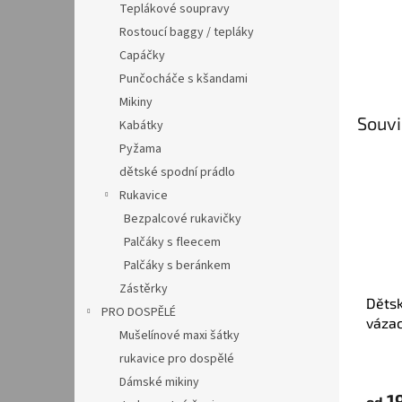
Teplákové soupravy
Rostoucí baggy / tepláky
Capáčky
Punčocháče s kšandami
Mikiny
Souvi
Kabátky
Pyžama
dětské spodní prádlo
Rukavice
Bezpalcové rukavičky
Palčáky s fleecem
Palčáky s beránkem
Zástěrky
Dětsk
PRO DOSPĚLÉ
vázac
Mušelínové maxi šátky
rukavice pro dospělé
Dámské mikiny
1
od