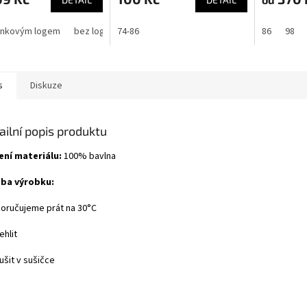
enkovým logem
bez loga
74-86
86
98
s
Diskuze
ailní popis produktu
ení materiálu:
100% bavlna
ba výrobku:
poručujeme prát na 30°C
ehlit
ušit v sušičce