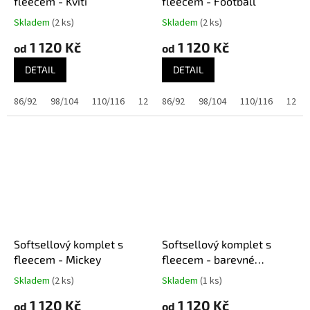
fleecem - Kvítí
fleecem - Football
Skladem
(2 ks)
Skladem
(2 ks)
1 120 Kč
1 120 Kč
od
od
DETAIL
DETAIL
86/92
98/104
110/116
122/128
86/92
134/140
98/104
145/152
110/116
122/1
Softsellový komplet s
Softsellový komplet s
fleecem - Mickey
fleecem - barevné
zvířátka
Skladem
(2 ks)
Skladem
(1 ks)
1 120 Kč
1 120 Kč
od
od