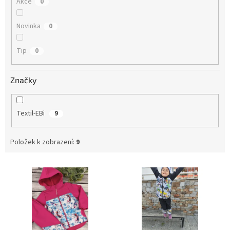
Akce
0
Novinka
0
Tip
0
Značky
Textil-EBi
9
Položek k zobrazení:
9
V
ý
p
i
s
p