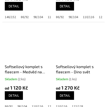
DETAIL
DETAIL
146/152
86/92
98/104
110/116
86/92
122/128
98/104
134/140
110/116
122/1
Softsellový komplet s
Softsellový komplet s
fleecem - Medvěd na
fleecem - Dino svět
noční obloze
Skladem
(2 ks)
Skladem
(1 ks)
1 120 Kč
1 270 Kč
od
od
DETAIL
DETAIL
86/92
98/104
110/116
122/128
110/116
134/140
122/128
145/152