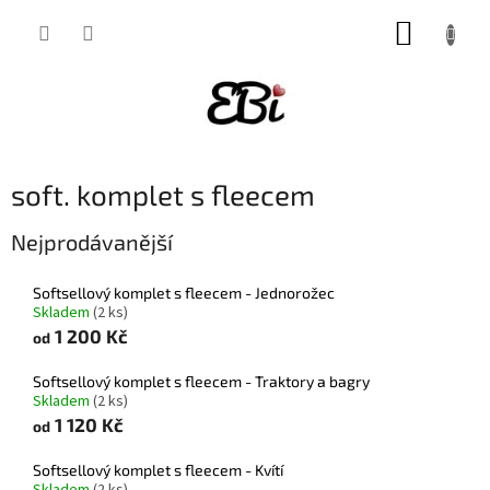
Přejít
NÁKUP
na
obsah
KOŠÍK
soft. komplet s fleecem
Nejprodávanější
Softsellový komplet s fleecem - Jednorožec
Skladem
(2 ks)
1 200 Kč
od
Softsellový komplet s fleecem - Traktory a bagry
Skladem
(2 ks)
1 120 Kč
od
Softsellový komplet s fleecem - Kvítí