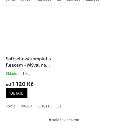
Softsellový komplet s
fleecem - Mýval na
pudrové
Skladem
(1 ks)
1 120 Kč
od
DETAIL
86/92
98/104
110/116
122/128
134/140
145/152
9
položek celkem
O
v