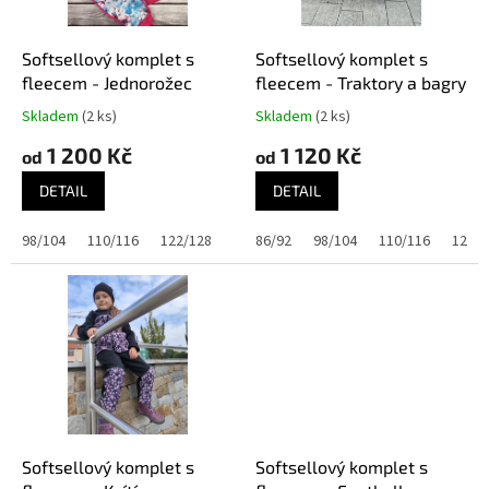
r
o
d
Softsellový komplet s
Softsellový komplet s
u
fleecem - Jednorožec
fleecem - Traktory a bagry
k
Skladem
(2 ks)
Skladem
(2 ks)
t
1 200 Kč
1 120 Kč
ů
od
od
DETAIL
DETAIL
98/104
110/116
122/128
134/140
86/92
145/152
98/104
110/116
122/1
Softsellový komplet s
Softsellový komplet s