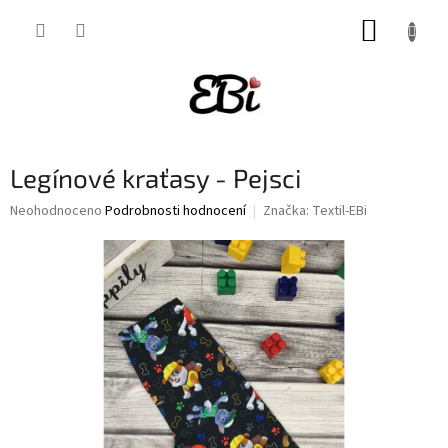
Přejít
NÁKUP
na
obsah
KOŠÍK
Legínové kraťasy - Pejsci
Průměrné
Neohodnoceno
Podrobnosti hodnocení
Značka:
Textil-EBi
hodnocení
produktu
je
0,0
z
5
hvězdiček.