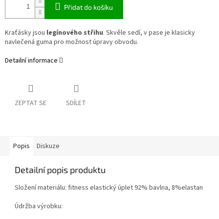
Přidat do košíku
Kraťásky jsou
legínového střihu
. Skvěle sedí, v pase je klasicky
navlečená guma pro možnost úpravy obvodu.
Detailní informace
ZEPTAT SE
SDÍLET
Popis
Diskuze
Detailní popis produktu
Složení materiálu: fitness elastický úplet 92% bavlna, 8%elastan
Údržba výrobku: