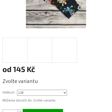
od
145 Kč
Měrná
Zvolte variantu
cena:
Velikost
Můžeme doručit do:
Zvolte variantu