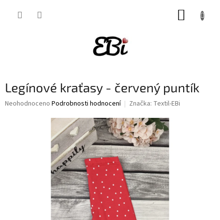
Přejít
NÁKUP
na
obsah
KOŠÍK
Legínové kraťasy - červený puntík
Průměrné
Neohodnoceno
Podrobnosti hodnocení
Značka:
Textil-EBi
hodnocení
produktu
je
0,0
z
5
hvězdiček.