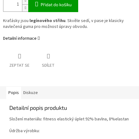
Přidat do košíku
Kraťásky jsou
legínového střihu
. Skvěle sedí, v pase je klasicky
navlečená guma pro možnost úpravy obvodu.
Detailní informace
ZEPTAT SE
SDÍLET
Popis
Diskuze
Detailní popis produktu
Složení materiálu: fitness elastický úplet 92% bavlna, 8%elastan
Údržba výrobku: