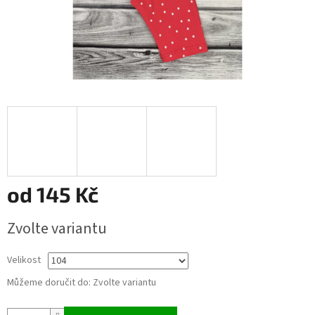
od
145 Kč
Měrná
Zvolte variantu
cena:
Velikost
Můžeme doručit do:
Zvolte variantu