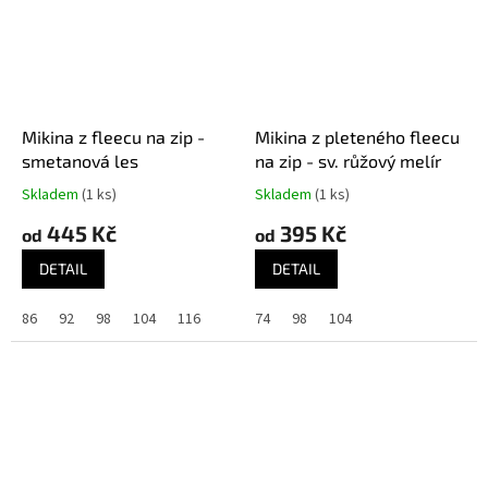
Mikina z fleecu na zip -
Mikina z pleteného fleecu
smetanová les
na zip - sv. růžový melír
Skladem
(1 ks)
Skladem
(1 ks)
445 Kč
395 Kč
od
od
DETAIL
DETAIL
86
92
98
104
116
74
98
104