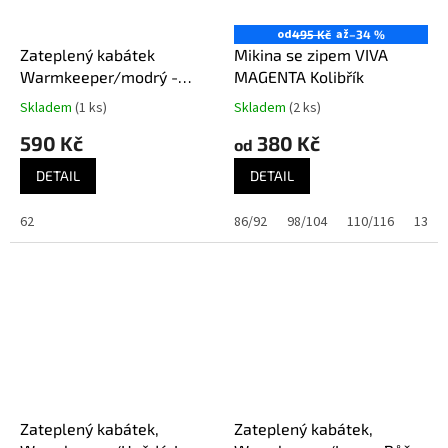
od
až
495 Kč
–34 %
Zateplený kabátek
Mikina se zipem VIVA
Warmkeeper/modrý -
MAGENTA Kolibřík
Vláčky
Skladem
(1 ks)
Skladem
(2 ks)
590 Kč
380 Kč
od
DETAIL
DETAIL
62
86/92
98/104
110/116
134/1
Zateplený kabátek,
Zateplený kabátek,