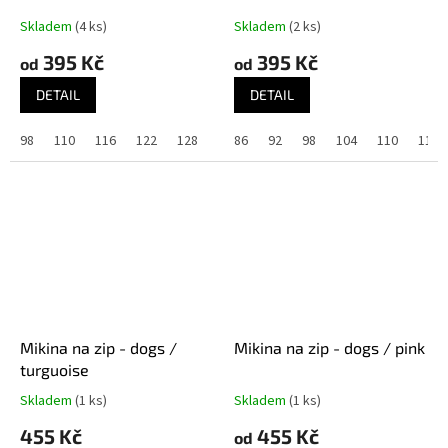
Skladem
(4 ks)
Skladem
(2 ks)
395 Kč
395 Kč
od
od
DETAIL
DETAIL
98
110
116
122
128
86
92
98
104
110
116
Mikina na zip - dogs /
Mikina na zip - dogs / pink
turguoise
Skladem
(1 ks)
Skladem
(1 ks)
455 Kč
455 Kč
od