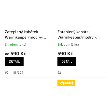
Zateplený kabátek
Zateplený kabátek
Warmkeeper/modrý-
Warmkeeper/modrý -
Forest
Machinery
Skladem
(1 ks)
Skladem
(1 ks)
590 Kč
590 Kč
od
DETAIL
DETAIL
62
98/104
62
Výprodej