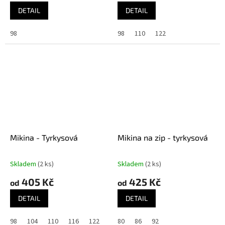
DETAIL
DETAIL
98
98
110
122
Mikina - Tyrkysová
Mikina na zip - tyrkysová
Skladem
(2 ks)
Skladem
(2 ks)
405 Kč
425 Kč
od
od
DETAIL
DETAIL
98
104
110
116
122
80
86
92