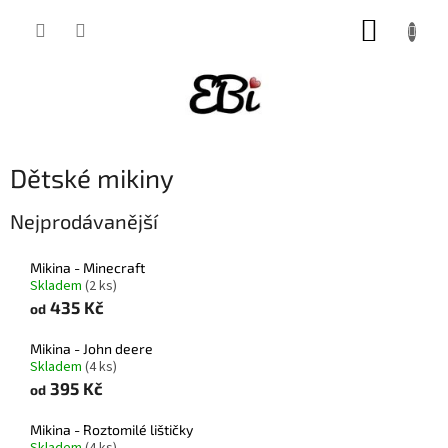
Přejít
NÁKUP
na
obsah
KOŠÍK
Dětské mikiny
Nejprodávanější
Mikina - Minecraft
Skladem
(2 ks)
435 Kč
od
Mikina - John deere
Skladem
(4 ks)
395 Kč
od
Mikina - Roztomilé lištičky