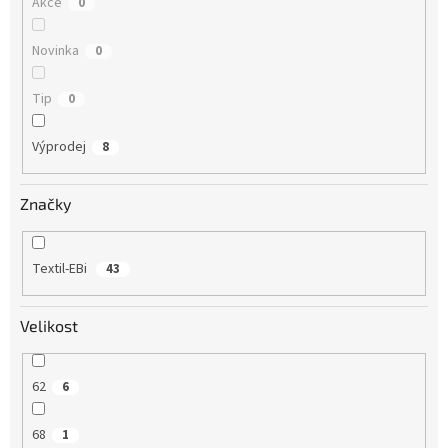
Akce
0
Novinka
0
Tip
0
Výprodej
8
Značky
Textil-EBi
43
Velikost
62
6
68
1