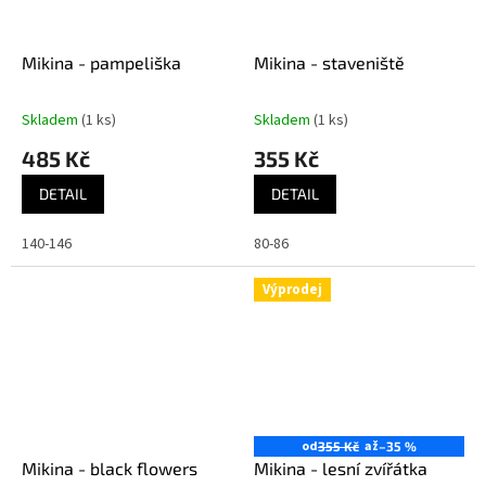
Mikina - pampeliška
Mikina - staveniště
Skladem
(1 ks)
Skladem
(1 ks)
485 Kč
355 Kč
DETAIL
DETAIL
140-146
80-86
Výprodej
od
až
355 Kč
–35 %
Mikina - black flowers
Mikina - lesní zvířátka