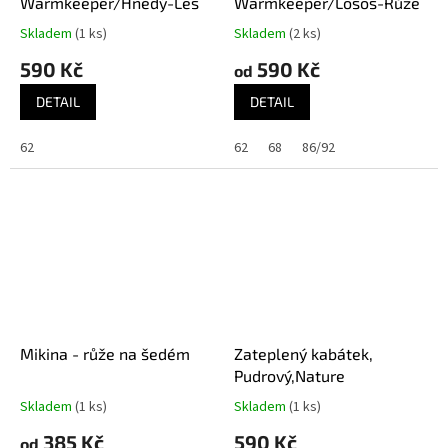
Warmkeeper/Hnědý-Les
Warmkeeper/Losos-Růže
Skladem
(1 ks)
Skladem
(2 ks)
590 Kč
590 Kč
od
DETAIL
DETAIL
62
62
68
86/92
Mikina - růže na šedém
Zateplený kabátek,
Pudrový,Nature
Skladem
(1 ks)
Skladem
(1 ks)
385 Kč
590 Kč
od