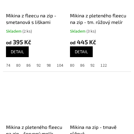
Mikina z fleecu na zip -
Mikina z pleteného fleecu
smetanová s liškami
na zip - tm. růžový melír
Skladem
(2 ks)
Skladem
(3 ks)
395 Kč
445 Kč
od
od
DETAIL
DETAIL
74
80
86
92
98
104
110
80
86
116
92
122
122
128
134
Mikina z pleteného fleecu
Mikina na zip - tmavě
na zip - červený melír
růžová