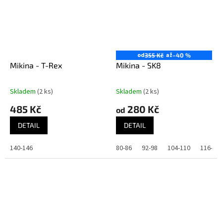
od
až
355 Kč
–40 %
Mikina - T-Rex
Mikina - SK8
Skladem
(2 ks)
Skladem
(2 ks)
485 Kč
280 Kč
od
DETAIL
DETAIL
140-146
80-86
92-98
104-110
116-12