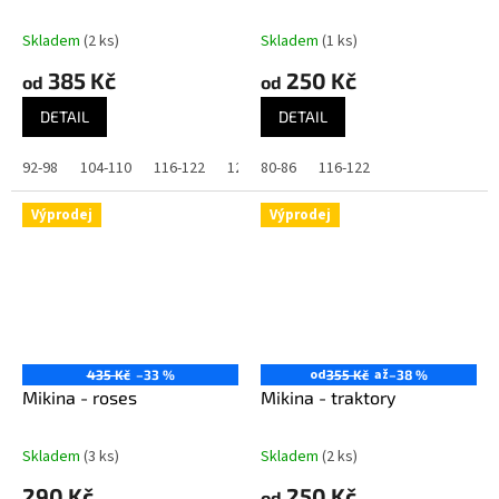
Skladem
(2 ks)
Skladem
(1 ks)
385 Kč
250 Kč
od
od
DETAIL
DETAIL
92-98
104-110
116-122
128-134
80-86
116-122
Výprodej
Výprodej
od
až
435 Kč
–33 %
355 Kč
–38 %
Mikina - roses
Mikina - traktory
Skladem
(3 ks)
Skladem
(2 ks)
290 Kč
250 Kč
od