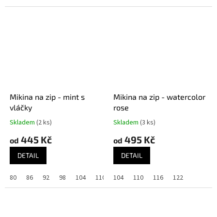
Mikina na zip - mint s
Mikina na zip - watercolor
vláčky
rose
Skladem
(2 ks)
Skladem
(3 ks)
445 Kč
495 Kč
od
od
DETAIL
DETAIL
80
86
92
98
104
110
104
110
116
122