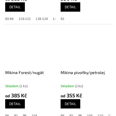
DETAIL
DETAIL
80-86
116-122
128-134
140-146
62
Mikina Forest/nugát
Mikina pivoňky/petrolej
Skladem
(1 ks)
Skladem
(2 ks)
385 Kč
355 Kč
od
od
DETAIL
DETAIL
86
92
98
104
86
92
98
104
110
116