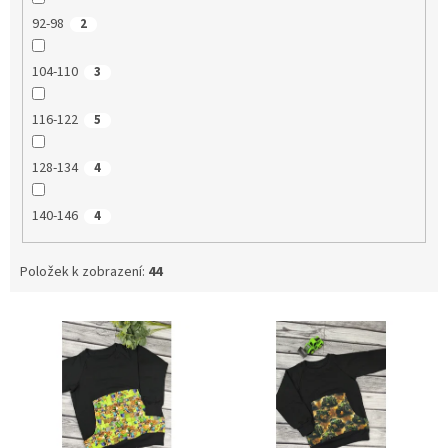
92-98
2
104-110
3
116-122
5
128-134
4
140-146
4
Položek k zobrazení:
44
V
ý
p
i
s
p