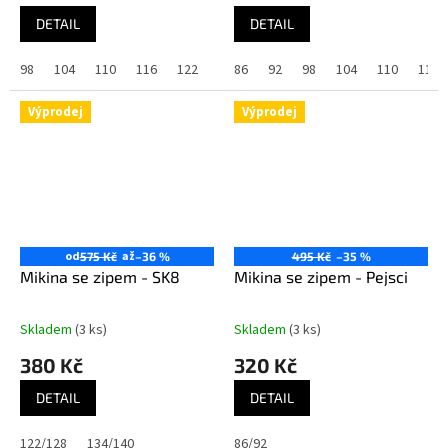
DETAIL
DETAIL
98
104
110
116
122
128
86
92
98
104
110
116
Výprodej
Výprodej
od
až
575 Kč
–36 %
495 Kč
–35 %
Mikina se zipem - SK8
Mikina se zipem - Pejsci
Skladem
(3 ks)
Skladem
(3 ks)
380 Kč
320 Kč
DETAIL
DETAIL
122/128
134/140
86/92