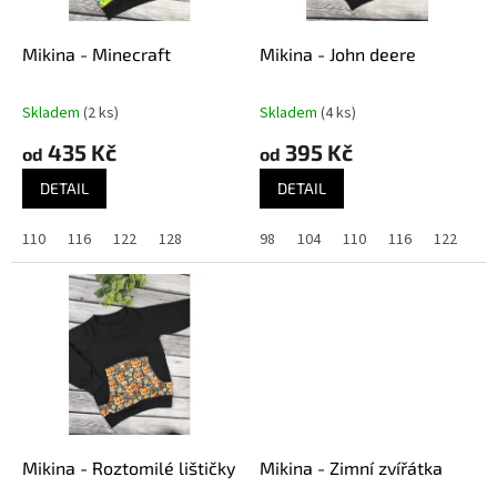
r
o
d
Mikina - Minecraft
Mikina - John deere
u
k
Skladem
(2 ks)
Skladem
(4 ks)
t
435 Kč
395 Kč
ů
od
od
DETAIL
DETAIL
110
116
122
128
98
104
110
116
122
12
Mikina - Roztomilé lištičky
Mikina - Zimní zvířátka