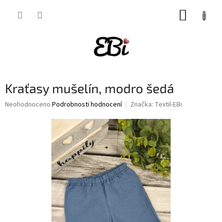
Přejít
NÁKUP
na
obsah
KOŠÍK
Kraťasy mušelín, modro šedá
Průměrné
Neohodnoceno
Podrobnosti hodnocení
Značka:
Textil-EBi
hodnocení
produktu
je
0,0
z
5
hvězdiček.