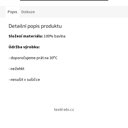
Popis
Diskuze
Detailní popis produktu
Složení materiálu:
100% bavlna
Údržba výrobku:
- doporučujeme prát na 30°C
- nežehlit
- nesušit v sušičce
Z
á
textil-ebi.cz
p
a
t