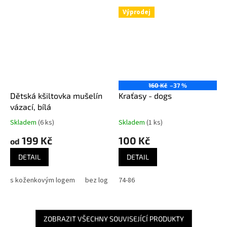
Výprodej
160 Kč
–37 %
Dětská kšiltovka mušelín
Kraťasy - dogs
vázací, bílá
Skladem
(6 ks)
Skladem
(1 ks)
199 Kč
100 Kč
od
DETAIL
DETAIL
s koženkovým logem
bez loga
74-86
ZOBRAZIT VŠECHNY SOUVISEJÍCÍ PRODUKTY