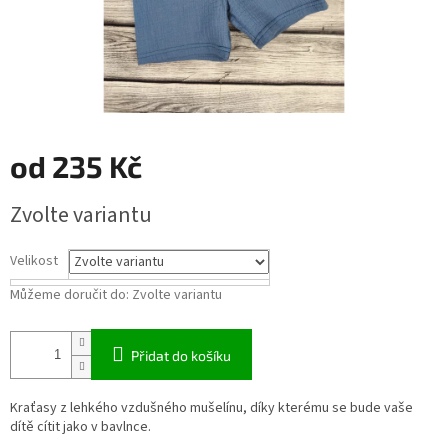
od
235 Kč
Měrná
Zvolte variantu
cena:
Velikost
Můžeme doručit do:
Zvolte variantu
Přidat do košíku
Kraťasy z lehkého vzdušného mušelínu, díky kterému se bude vaše
dítě cítit jako v bavlnce.