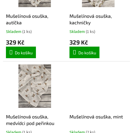
r
o
d
Mušelínová osuška,
Mušelínová osuška,
u
autíčka
kachničky
k
Skladem
(1 ks)
Skladem
(1 ks)
t
329 Kč
329 Kč
ů
Do košíku
Do košíku
Mušelínová osuška,
Mušelínová osuška, mint
medvídci pod peřinkou
Skladem
(1 ks)
Skladem
(2 ks)