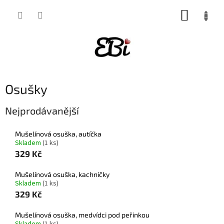
Přejít
NÁKUP
na
obsah
KOŠÍK
Osušky
Nejprodávanější
Mušelínová osuška, autíčka
Skladem
(1 ks)
329 Kč
Mušelínová osuška, kachničky
Skladem
(1 ks)
329 Kč
Mušelínová osuška, medvídci pod peřinkou