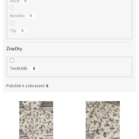
Akce
0
Novinka
0
Tip
0
Značky
Textil-EBi
8
Položek k zobrazení:
8
V
ý
p
i
s
p