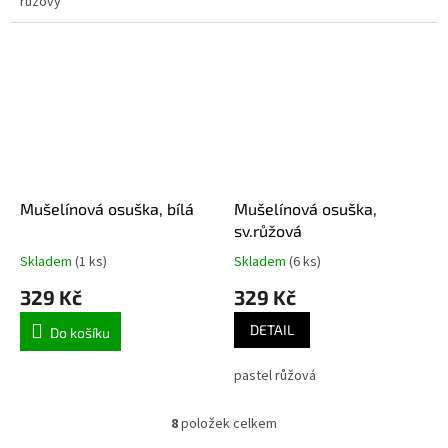
růžový
Mušelínová osuška, bílá
Mušelínová osuška,
sv.růžová
Skladem
(1 ks)
Skladem
(6 ks)
329 Kč
329 Kč
DETAIL
Do košíku
pastel růžová
8
položek celkem
O