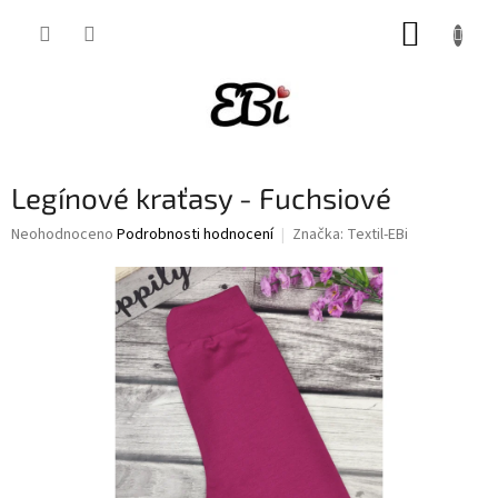
Přejít
NÁKUP
na
obsah
KOŠÍK
Legínové kraťasy - Fuchsiové
Průměrné
Neohodnoceno
Podrobnosti hodnocení
Značka:
Textil-EBi
hodnocení
produktu
je
0,0
z
5
hvězdiček.