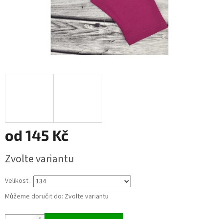
od
145 Kč
Měrná
Zvolte variantu
cena:
Velikost
Můžeme doručit do:
Zvolte variantu