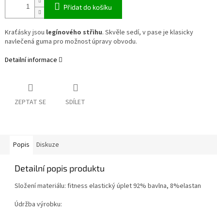
Přidat do košíku
Kraťásky jsou
legínového střihu
. Skvěle sedí, v pase je klasicky
navlečená guma pro možnost úpravy obvodu.
Detailní informace
ZEPTAT SE
SDÍLET
Popis
Diskuze
Detailní popis produktu
Složení materiálu: fitness elastický úplet 92% bavlna, 8%elastan
Údržba výrobku: