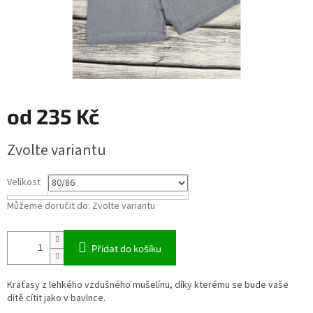
od
235 Kč
Měrná
Zvolte variantu
cena:
Velikost
Můžeme doručit do:
Zvolte variantu
Přidat do košíku
Kraťasy z lehkého vzdušného mušelínu, díky kterému se bude vaše
dítě cítit jako v bavlnce.