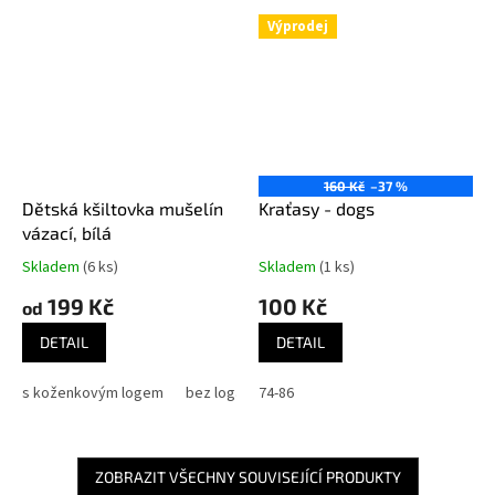
Výprodej
160 Kč
–37 %
Dětská kšiltovka mušelín
Kraťasy - dogs
vázací, bílá
Skladem
(6 ks)
Skladem
(1 ks)
199 Kč
100 Kč
od
DETAIL
DETAIL
s koženkovým logem
bez loga
74-86
ZOBRAZIT VŠECHNY SOUVISEJÍCÍ PRODUKTY