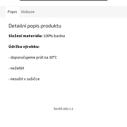
Popis
Diskuze
Detailní popis produktu
Složení materiálu:
100% bavlna
Údržba výrobku:
- doporučujeme prát na 30°C
- nežehlit
- nesušit v sušičce
Z
á
textil-ebi.cz
p
a
t