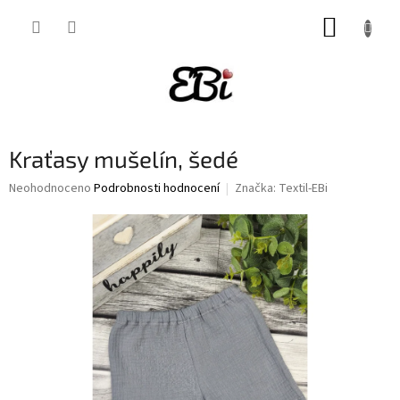
Přejít
NÁKUP
na
obsah
KOŠÍK
Kraťasy mušelín, šedé
Průměrné
Neohodnoceno
Podrobnosti hodnocení
Značka:
Textil-EBi
hodnocení
produktu
je
0,0
z
5
hvězdiček.