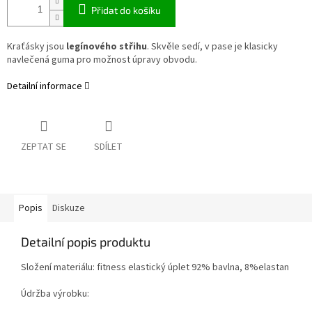
Přidat do košíku
Kraťásky jsou
legínového střihu
. Skvěle sedí, v pase je klasicky
navlečená guma pro možnost úpravy obvodu.
Detailní informace
ZEPTAT SE
SDÍLET
Popis
Diskuze
Detailní popis produktu
Složení materiálu: fitness elastický úplet 92% bavlna, 8%elastan
Údržba výrobku: