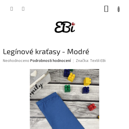
Přejít
NÁKUP
na
obsah
KOŠÍK
Legínové kraťasy - Modré
Průměrné
Neohodnoceno
Podrobnosti hodnocení
Značka:
Textil-EBi
hodnocení
produktu
je
0,0
z
5
hvězdiček.