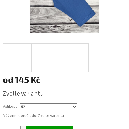
od
145 Kč
Měrná
Zvolte variantu
cena:
Velikost
Můžeme doručit do:
Zvolte variantu