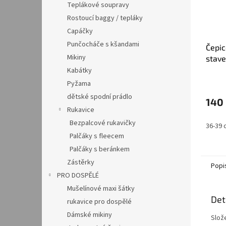
Teplákové soupravy
Rostoucí baggy / tepláky
Capáčky
Punčocháče s kšandami
Čepic
Mikiny
stave
Kabátky
Pyžama
dětské spodní prádlo
140
Rukavice
Bezpalcové rukavičky
36-39 
Palčáky s fleecem
Palčáky s beránkem
Zástěrky
Popi
PRO DOSPĚLÉ
Mušelínové maxi šátky
Det
rukavice pro dospělé
Dámské mikiny
Slož