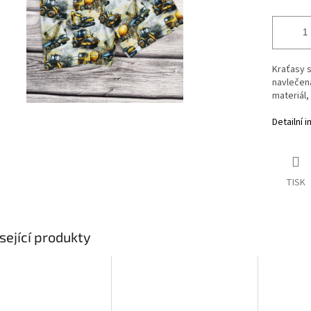
Kraťasy s
navlečená
materiál,
Detailní 
TISK
sející produkty