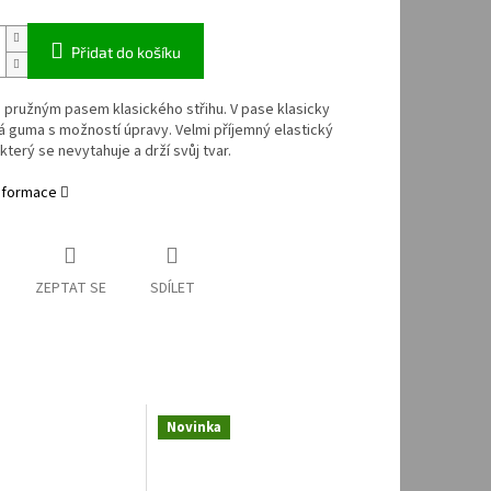
Přidat do košíku
 pružným pasem klasického střihu. V pase klasicky
 guma s možností úpravy. Velmi příjemný elastický
 který se nevytahuje a drží svůj tvar.
informace
ZEPTAT SE
SDÍLET
Novinka