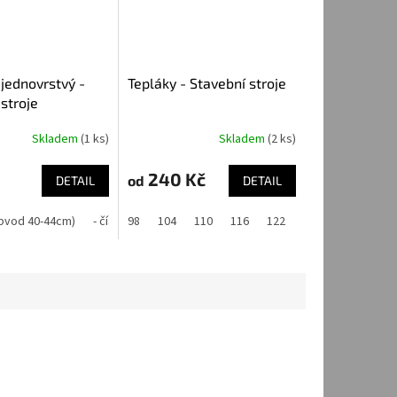
jednovrstvý -
Tepláky - Stavební stroje
stroje
Skladem
(1 ks)
Skladem
(2 ks)
240 Kč
od
DETAIL
DETAIL
(obvod 40-44cm)
50-54 cm
55-59 cm
- číslo 2. (obvod 44-48cm)
98
104
110
116
- číslo 3. (obvod 48-54cm)
122