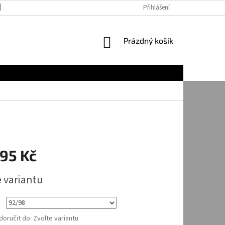
JAK NAKUPOVAT
Přihlášení
NÁKUPNÍ
Prázdný košík
KOŠÍK
95 Kč
e variantu
oručit do:
Zvolte variantu