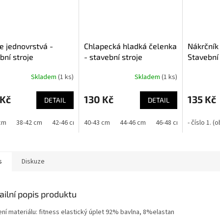
e jednovrstvá -
Chlapecká hladká čelenka
Nákrčník 
bní stroje
- stavební stroje
Stavební 
Skladem
(1 ks)
Skladem
(1 ks)
 Kč
130 Kč
135 Kč
DETAIL
DETAIL
cm
38-42 cm
42-46 cm
40-43 cm
46-50 cm
44-46 cm
50-56 cm
46-48 cm
- číslo 1. 
48-50 cm
s
Diskuze
ailní popis produktu
ení materiálu: fitness elastický úplet 92% bavlna, 8%elastan