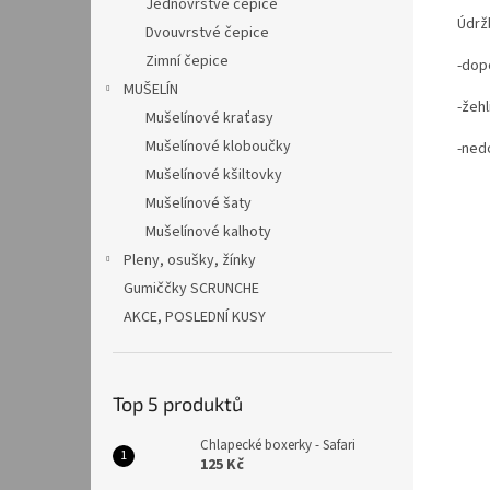
Jednovrstvé čepice
Údrž
Dvouvrstvé čepice
Zimní čepice
-dop
MUŠELÍN
-žehl
Mušelínové kraťasy
Mušelínové kloboučky
-ned
Mušelínové kšiltovky
Mušelínové šaty
Mušelínové kalhoty
Pleny, osušky, žínky
Gumiččky SCRUNCHE
AKCE, POSLEDNÍ KUSY
Top 5 produktů
Chlapecké boxerky - Safari
125 Kč