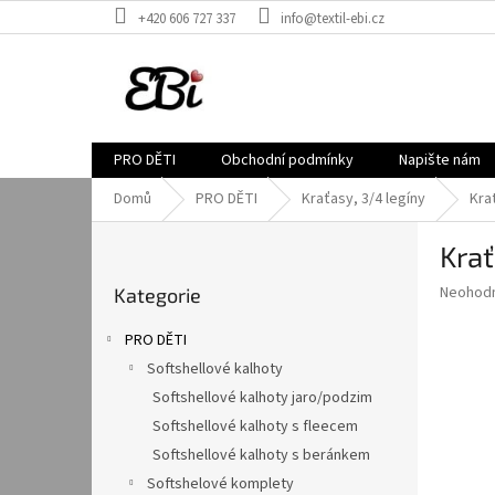
Přejít
+420 606 727 337
info@textil-ebi.cz
na
obsah
PRO DĚTI
Obchodní podmínky
Napište nám
Domů
PRO DĚTI
Kraťasy, 3/4 legíny
Kra
P
Krať
o
Přeskočit
s
Průměr
Neohod
Kategorie
kategorie
t
hodnoce
r
produkt
PRO DĚTI
a
je
Softshellové kalhoty
0,0
n
z
Softshellové kalhoty jaro/podzim
n
5
í
Softshellové kalhoty s fleecem
hvězdič
p
Softshellové kalhoty s beránkem
a
Softshelové komplety