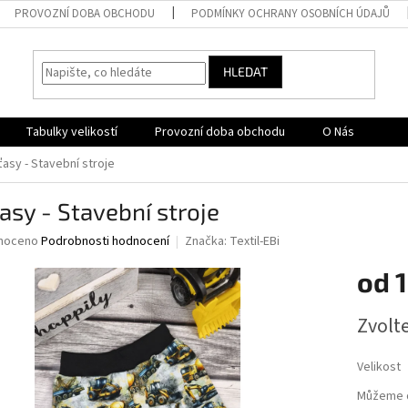
PROVOZNÍ DOBA OBCHODU
PODMÍNKY OCHRANY OSOBNÍCH ÚDAJŮ
HLEDAT
Tabulky velikostí
Provozní doba obchodu
O Nás
ťasy - Stavební stroje
asy - Stavební stroje
né
noceno
Podrobnosti hodnocení
Značka:
Textil-EBi
ní
od
1
u
Měrná
Zvolt
cena:
ek.
Velikost
Můžeme d