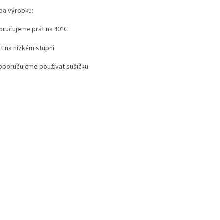
ba výrobku:
oručujeme prát na 40°C
it na nízkém stupni
oporučujeme používat sušičku