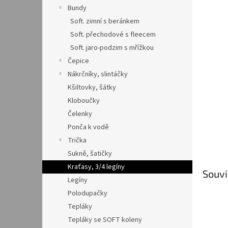
n
Bundy
e
Soft. zimní s beránkem
l
Soft. přechodové s fleecem
Soft. jaro-podzim s mřížkou
Čepice
Nákrčníky, slintáčky
Kšiltovky, šátky
Kloboučky
Čelenky
Ponča k vodě
Trička
Sukně, šatičky
Kraťasy, 3/4 legíny
Souvi
Legíny
Polodupačky
Tepláky
Tepláky se SOFT koleny