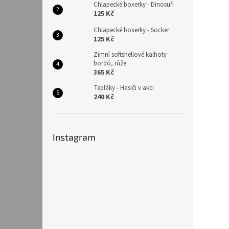
Chlapecké boxerky - Dinosuři
125 Kč
Chlapecké boxerky - Socker
125 Kč
Zimní softshellové kalhoty -
bordó, růže
365 Kč
Tepláky - Hasiči v akci
240 Kč
Instagram