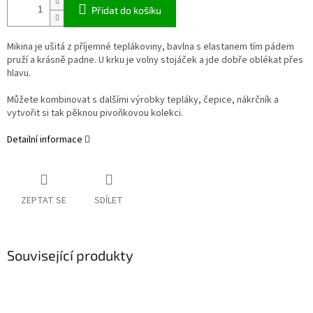
Přidat do košíku
Mikina je ušitá z příjemné teplákoviny, bavlna s elastanem tím pádem
pruží a krásně padne. U krku je volny stojáček a jde dobře oblékat přes
hlavu.
Můžete kombinovat s dalšími výrobky tepláky, čepice, nákrčník a
vytvořit si tak pěknou pivoňkovou kolekci.
Detailní informace
ZEPTAT SE
SDÍLET
Související produkty