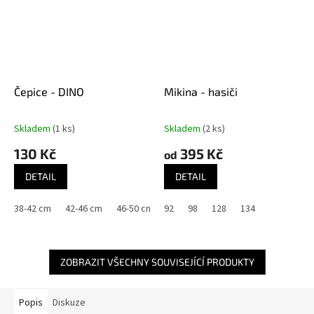
Čepice - DINO
Mikina - hasiči
Skladem
(1 ks)
Skladem
(2 ks)
130 Kč
395 Kč
od
DETAIL
DETAIL
38-42 cm
42-46 cm
46-50 cm
92
98
128
134
ZOBRAZIT VŠECHNY SOUVISEJÍCÍ PRODUKTY
Popis
Diskuze