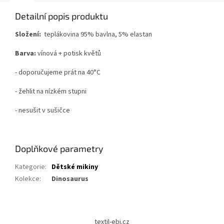
Detailní popis produktu
Složení:
teplákovina 95% bavlna, 5% elastan
Barva:
vínová + potisk květů
- doporučujeme prát na 40°C
- žehlit na nízkém stupni
- nesušit v sušičce
Doplňkové parametry
Kategorie
:
Dětské mikiny
Kolekce
:
Dinosaurus
Z
á
textil-ebi.cz