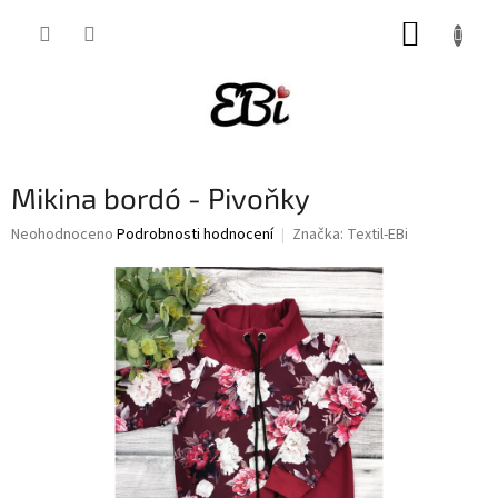
Přejít
NÁKUP
na
obsah
KOŠÍK
Mikina bordó - Pivoňky
Průměrné
Neohodnoceno
Podrobnosti hodnocení
Značka:
Textil-EBi
hodnocení
produktu
je
0,0
z
5
hvězdiček.