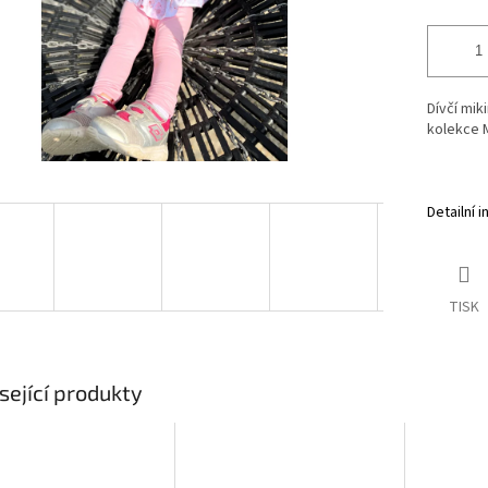
Dívčí mik
kolekce M
Detailní 
TISK
sející produkty