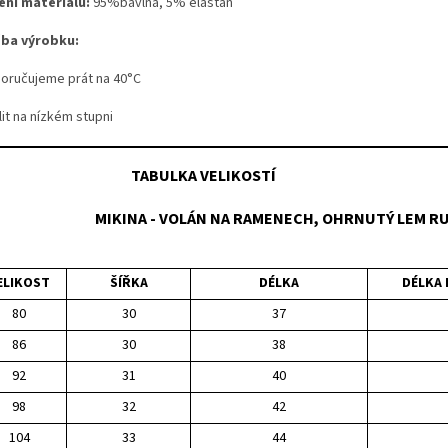
ení materiálu:
95%bavlna, 5% elastan
ba výrobku:
poručujeme prát na 40°C
lit na nízkém stupni
TABULKA VELIKOST
MIKINA - VOLÁN NA RAMENECH, OHRNUTÝ LEM R
ELIKOST
ŠÍŘKA
DÉLKA
DÉLKA 
80
30
37
86
30
38
92
31
40
98
32
42
104
33
44