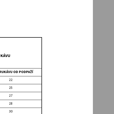
Í
UKÁVU
RUKÁVU OD PODPAŽÍ
22
25
27
28
30