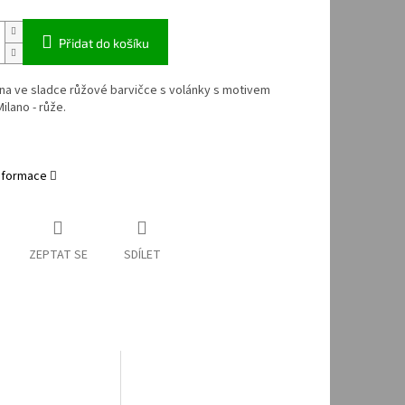
Přidat do košíku
ina ve sladce růžové barvičce s volánky s motivem
ilano - růže.
informace
ZEPTAT SE
SDÍLET