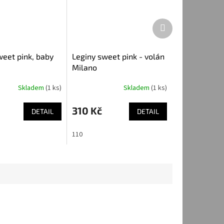
Další
produkt
weet pink, baby
Leginy sweet pink - volán
Milano
Skladem
(1 ks)
Skladem
(1 ks)
310 Kč
DETAIL
DETAIL
m
110