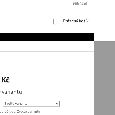
JAK NAKUPOVAT
Přihlášení
NÁKUPNÍ
Prázdný košík
KOŠÍK
 Kč
e variantu
oručit do:
Zvolte variantu