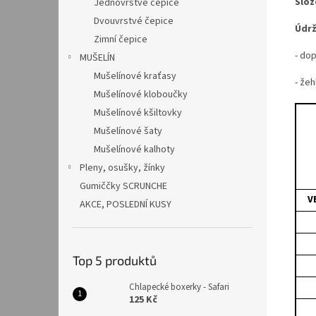
Slož
Jednovrstvé čepice
Dvouvrstvé čepice
Údrž
Zimní čepice
- do
MUŠELÍN
Mušelínové kraťasy
- žeh
Mušelínové kloboučky
Mušelínové kšiltovky
Mušelínové šaty
Mušelínové kalhoty
Pleny, osušky, žínky
Gumiččky SCRUNCHE
V
AKCE, POSLEDNÍ KUSY
Top 5 produktů
Chlapecké boxerky - Safari
125 Kč