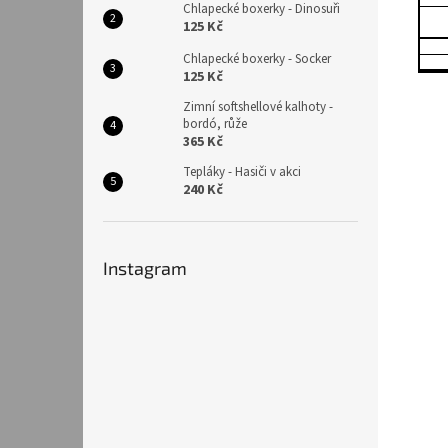
Chlapecké boxerky - Dinosuři
125 Kč
Chlapecké boxerky - Socker
125 Kč
Zimní softshellové kalhoty -
bordó, růže
365 Kč
Tepláky - Hasiči v akci
240 Kč
Instagram