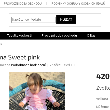
PROVOZNÍ DOBA OBCHODU
PODMÍNKY OCHRANY OSOBNÍCH ÚDAJŮ
HLEDAT
Tabulky velikostí
Provozní doba obchodu
O Nás
nk
na Sweet pink
né
noceno
Podrobnosti hodnocení
Značka:
Textil-EBi
ní
420
u
Měrná
Zvolt
cena:
ek.
Velikost
Můžeme d