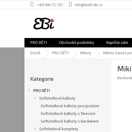
Přejít
+420 606 727 337
info@textil-ebi.cz
na
obsah
PRO DĚTI
Obchodní podmínky
Napište nám
Domů
PRO DĚTI
Mikiny
Mikina Sweet pi
P
Miki
o
Přeskočit
s
Průměr
Neohod
Kategorie
kategorie
t
hodnoce
r
produkt
PRO DĚTI
a
je
Softshellové kalhoty
0,0
n
z
Softshellové kalhoty jaro/podzim
n
5
í
Softshellové kalhoty s fleecem
hvězdič
p
Softshellové kalhoty s beránkem
a
Softshelové komplety