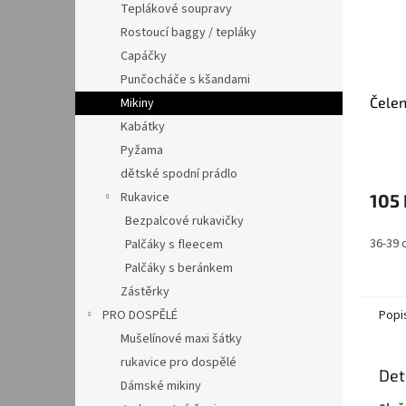
Teplákové soupravy
Rostoucí baggy / tepláky
Capáčky
Punčocháče s kšandami
Čelen
Mikiny
Kabátky
Pyžama
dětské spodní prádlo
Rukavice
105 
Bezpalcové rukavičky
36-39 
Palčáky s fleecem
Palčáky s beránkem
Zástěrky
PRO DOSPĚLÉ
Popi
Mušelínové maxi šátky
rukavice pro dospělé
Det
Dámské mikiny