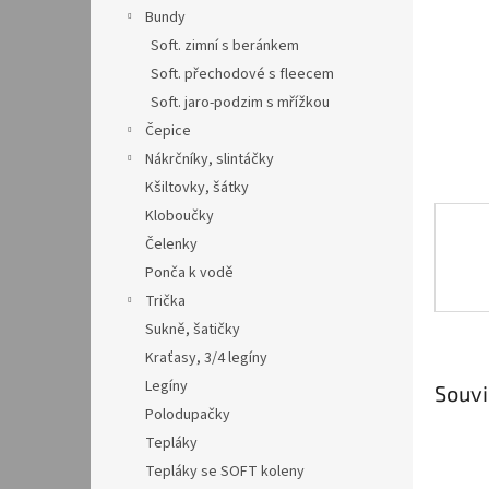
n
Bundy
e
Soft. zimní s beránkem
l
Soft. přechodové s fleecem
Soft. jaro-podzim s mřížkou
Čepice
Nákrčníky, slintáčky
Kšiltovky, šátky
Kloboučky
Čelenky
Ponča k vodě
Trička
Sukně, šatičky
Kraťasy, 3/4 legíny
Legíny
Souvi
Polodupačky
Tepláky
Tepláky se SOFT koleny