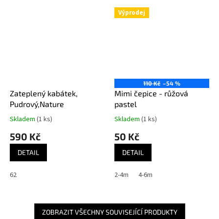
Výprodej
110 Kč
–54 %
Zateplený kabátek,
Mimi čepice - růžová
Pudrový,Nature
pastel
Skladem
(1 ks)
Skladem
(1 ks)
590 Kč
50 Kč
DETAIL
DETAIL
62
2-4m
4-6m
ZOBRAZIT VŠECHNY SOUVISEJÍCÍ PRODUKTY