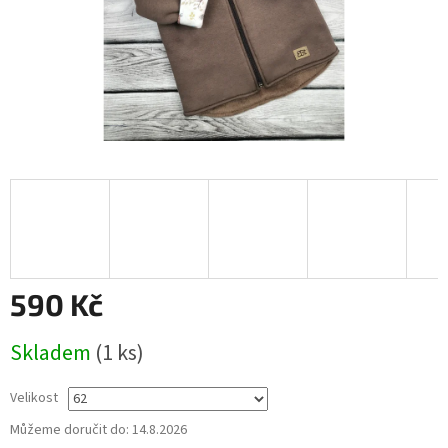
590 Kč
Měrná
Skladem
(1 ks)
cena:
Velikost
Můžeme doručit do:
14.8.2026