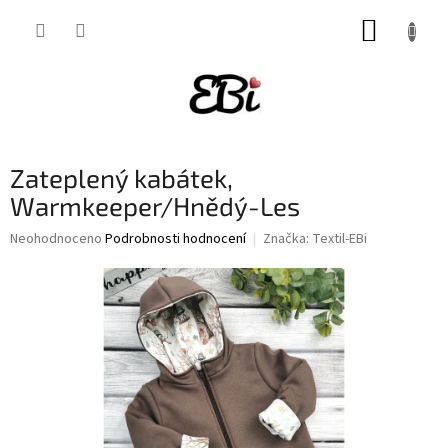
Přejít
NÁKUP
na
obsah
KOŠÍK
Zateplený kabátek,
Warmkeeper/Hnědý-Les
Průměrné
Neohodnoceno
Podrobnosti hodnocení
Značka:
Textil-EBi
hodnocení
produktu
je
0,0
z
5
hvězdiček.