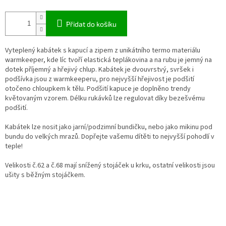
Přidat do košíku
Vyteplený kabátek s kapucí a zipem z unikátního termo materiálu
warmkeeper, kde líc tvoří elastická teplákovina a na rubu je jemný na
dotek příjemný a hřejivý chlup. Kabátek je dvouvrstvý, svršek i
podšívka jsou z warmkeeperu, pro nejvyšší hřejivost je podšití
otočeno chloupkem k tělu. Podšití kapuce je doplněno trendy
květovaným vzorem. Délku rukávků lze regulovat díky bezešvému
podšití.
Kabátek lze nosit jako jarní/podzimní bundičku, nebo jako mikinu pod
bundu do velkých mrazů. Dopřejte vašemu dítěti to nejvyšší pohodlí v
teple!
Velikosti č.62 a č.68 mají snížený stojáček u krku, ostatní velikosti jsou
ušity s běžným stojáčkem.