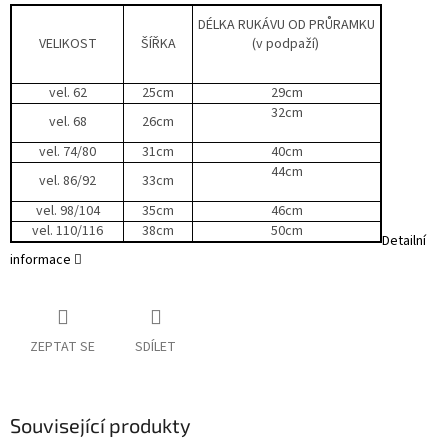
DÉLKA RUKÁVU OD PRŮRAMKU
VELIKOST
ŠÍŘKA
(v podpaží)
vel. 62
25cm
29cm
32cm
vel. 68
26cm
vel. 74/80
31cm
40cm
44cm
vel. 86/92
33cm
vel. 98/104
35cm
46cm
vel. 110/116
38cm
50cm
Detailní
informace
ZEPTAT SE
SDÍLET
Související produkty