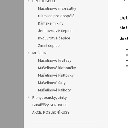
PRO DOSPĚLÉ
Mušelínové maxi šátky
rukavice pro dospělé
Det
Dámské mikiny
Slož
Jednovrstvé čepice
Dvouvrstvé čepice
Údrž
Zimní čepice
MUŠELÍN
Mušelínové kraťasy
Mušelínové kloboučky
Mušelínové kšiltovky
Mušelínové šaty
Mušelínové kalhoty
Pleny, osušky, žínky
Gumiččky SCRUNCHE
AKCE, POSLEDNÍ KUSY