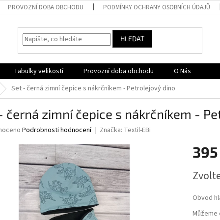
PROVOZNÍ DOBA OBCHODU
PODMÍNKY OCHRANY OSOBNÍCH ÚDAJŮ
HLEDAT
Tabulky velikostí
Provozní doba obchodu
O Nás
Set - černá zimní čepice s nákrčníkem - Petrolejový dino
- černá zimní čepice s nákrčníkem - Pe
né
noceno
Podrobnosti hodnocení
Značka:
Textil-EBi
ní
395
u
Měrná
Zvolt
cena:
ek.
Obvod hl
Můžeme d