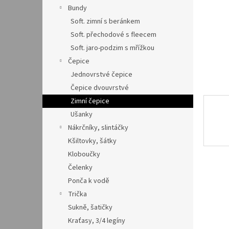
n
Bundy
e
Soft. zimní s beránkem
l
Soft. přechodové s fleecem
Soft. jaro-podzim s mřížkou
Čepice
Jednovrstvé čepice
Čepice dvouvrstvé
Zimní čepice
Ušanky
Nákrčníky, slintáčky
Kšiltovky, šátky
Kloboučky
Čelenky
Ponča k vodě
Trička
Sukně, šatičky
Kraťasy, 3/4 legíny