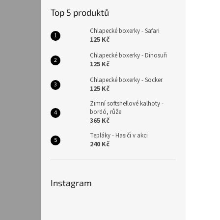
Top 5 produktů
Chlapecké boxerky - Safari
125 Kč
Chlapecké boxerky - Dinosuři
125 Kč
Chlapecké boxerky - Socker
125 Kč
Zimní softshellové kalhoty -
bordó, růže
365 Kč
Tepláky - Hasiči v akci
240 Kč
Instagram