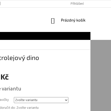
JAK NAKUPOVAT
Přihlášení
NÁKUPNÍ
Prázdný košík
KOŠÍK
trolejový dino
 Kč
e variantu
avičky
oručit do:
Zvolte variantu