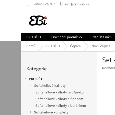
Přejít
+420 606 727 337
info@textil-ebi.cz
na
obsah
PRO DĚTI
Obchodní podmínky
Napište nám
Domů
PRO DĚTI
Čepice
Zimní čepice
P
Set 
o
Přeskočit
s
Průměr
Neohod
Kategorie
kategorie
t
hodnoce
r
produkt
PRO DĚTI
a
je
Softshellové kalhoty
0,0
n
z
Softshellové kalhoty jaro/podzim
n
5
í
Softshellové kalhoty s fleecem
hvězdič
p
Softshellové kalhoty s beránkem
a
Softshelové komplety