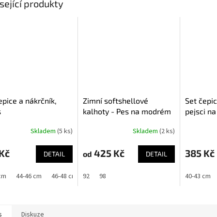
sející produkty
epice a nákrčník,
Zimní softshellové
Set čepic
s
kalhoty - Pes na modrém
pejsci n
Skladem
(5 ks)
Skladem
(2 ks)
Kč
425 Kč
385 Kč
od
DETAIL
DETAIL
cm
44-46 cm
46-48 cm
92
48-50 cm
98
40-43 cm
s
Diskuze