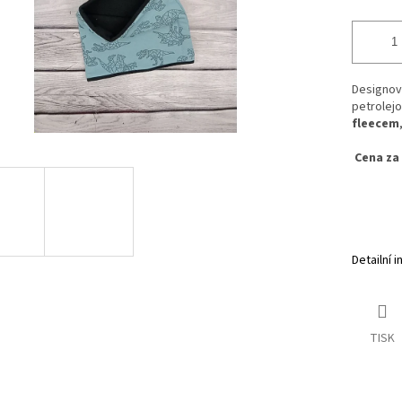
Designo
petrolejo
fleecem
Cena za
Detailní 
TISK