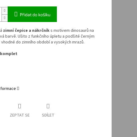
Přidat do košíku
vá
zimní čepice a nákrčník
s motivem dinosaurů na
vá barvě. Ušito z funkčního úpletu a podšité černým
, vhodné do zimního období a vysokých mrazů.
 komplet
informace
ZEPTAT SE
SDÍLET