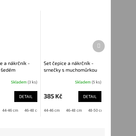
Další
produkt
e a nákrčník -
Set čepice a nákrčník -
a šedém
srnečky s muchomůrkou
Skladem
(3 ks)
Skladem
(5 ks)
385 Kč
DETAIL
DETAIL
44-46 cm
46-48 cm
44-46 cm
48-50 cm
46-48 cm
48-50 cm