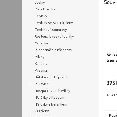
Souvi
Legíny
Polodupačky
Tepláky
Tepláky se SOFT koleny
Teplákové soupravy
Rostoucí baggy / tepláky
Capáčky
Punčocháče s kšandami
Set č
Mikiny
train
Kabátky
Pyžama
dětské spodní prádlo
375 
Rukavice
Bezpalcové rukavičky
40-43 
Palčáky s fleecem
Palčáky s beránkem
Zástěrky
Popi