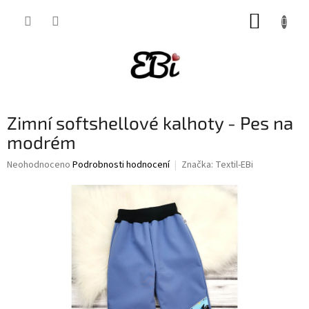
Přejít
NÁKUP
na
obsah
KOŠÍK
Zimní softshellové kalhoty - Pes na
modrém
Průměrné
Neohodnoceno
Podrobnosti hodnocení
Značka:
Textil-EBi
hodnocení
produktu
je
0,0
z
5
hvězdiček.