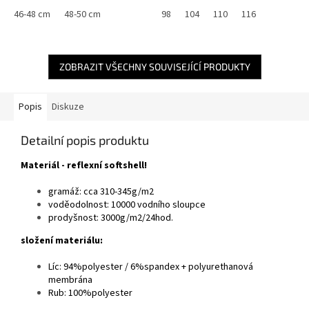
46-48 cm
48-50 cm
98
104
110
116
ZOBRAZIT VŠECHNY SOUVISEJÍCÍ PRODUKTY
Popis
Diskuze
Detailní popis produktu
Materiál - reflexní softshell!
gramáž: cca 310-345g/m2
voděodolnost: 10000 vodního sloupce
prodyšnost: 3000g/m2/24hod.
složení materiálu:
Líc: 94%polyester / 6%spandex + polyurethanová
membrána
Rub: 100%polyester