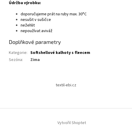
Údržba výrobku:
doporučujeme prát na ruby max. 30°C
nesušit v sušičce
nežehlit
nepoužívat aviváž
Doplňkové parametry
Kategorie
:
Softshellové kalhoty s fleecem
Sezóna
:
Zima
Z
á
textil-ebi.cz
p
a
t
í
Vytvořil Shoptet