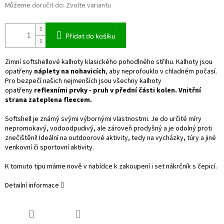
Můžeme doručit do:
Zvolte variantu
Přidat do košíku
Zimní softshellové kalhoty klasického pohodlného střihu. Kalhoty jsou
opatřeny
náplety na nohavicích
, aby neprofouklo v chladném počasí.
Pro bezpečí našich nejmenších jsou všechny kalhoty
opatřeny
reflexními prvky - pruh v přední části kolen.
Vnitřní
strana zateplena fleecem.
Softshell je známý svými výbornými vlastnostmi. Je do určité míry
nepromokavý, vodoodpudivý, ale zároveň prodyšný a je odolný proti
znečištění! Ideální na outdoorové aktivity, tedy na vycházky, túry a jiné
venkovní či sportovní aktivity.
K tomuto tipu máme nově v nabídce k zakoupení i set nákrčník s čepicí.
Detailní informace