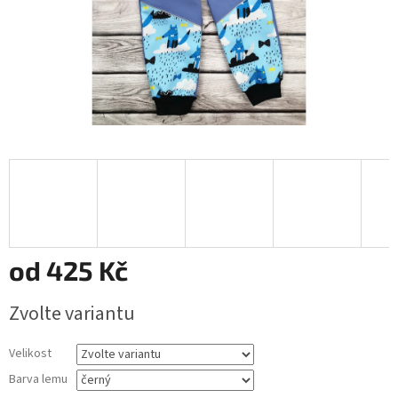
od
425 Kč
Měrná
Zvolte variantu
cena:
Velikost
Barva lemu