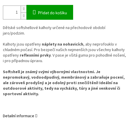
Přidat do košíku
Dětské softshellové kalhoty určené na přechodové období
jaro/podzim.
Kalhoty jsou opatřeny
náplety na nohavicích
, aby neprofouklo v
chladném počasí. Pro bezpečí našich nejmenších jsou všechny kalhoty
opatřeny
reflexními prvky
. V pase je všitá guma pro pohodlné nošení,
i pro případnou úpravu.
Softshell je známý svými výbornými vlastnostmi. Je
nepromokavý, vodoodpudivý, membránový a zabraňuje pocení,
ale zároveň prodyšný a je odolný proti znečištění! Ideální na
outdoorové aktivity, tedy na vycházky, túry a jiné venkovní či
sportovní aktivity.
Detailní informace