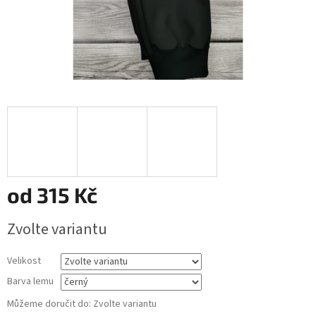
od
315 Kč
Měrná
Zvolte variantu
cena:
Velikost
Barva lemu
Můžeme doručit do:
Zvolte variantu