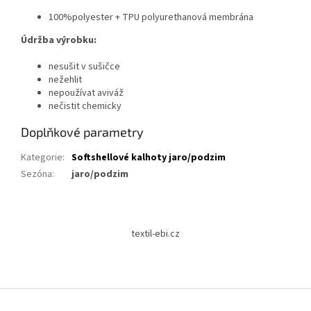
100%polyester + TPU polyurethanová membrána
Údržba výrobku:
nesušit v sušičce
nežehlit
nepoužívat aviváž
nečistit chemicky
Doplňkové parametry
Kategorie
:
Softshellové kalhoty jaro/podzim
Sezóna
:
jaro/podzim
Z
á
textil-ebi.cz
p
a
t
í