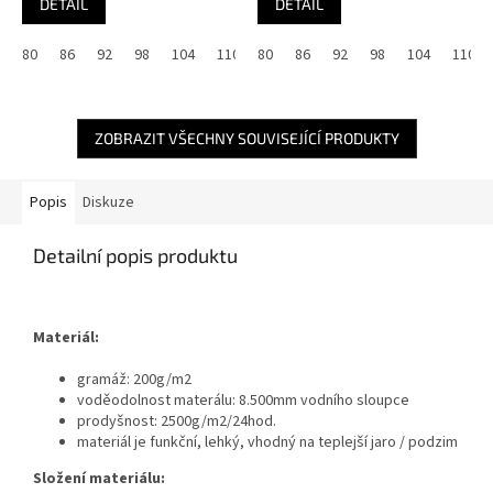
DETAIL
DETAIL
80
86
92
98
104
110
80
116
86
122
92
128
98
134
104
140
110
ZOBRAZIT VŠECHNY SOUVISEJÍCÍ PRODUKTY
Popis
Diskuze
Detailní popis produktu
Materiál:
gramáž: 200g/m2
voděodolnost materálu: 8.500mm vodního sloupce
prodyšnost: 2500g/m2/24hod.
materiál je funkční, lehký, vhodný na teplejší jaro / podzim
Složení materiálu: