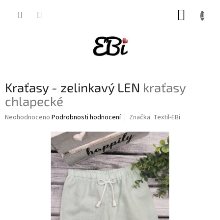
Přejít
NÁKUP
na
obsah
KOŠÍK
Kraťasy - zelinkavý LEN
kraťasy
chlapecké
Průměrné
Neohodnoceno
Podrobnosti hodnocení
Značka:
Textil-EBi
hodnocení
produktu
je
0,0
z
5
hvězdiček.