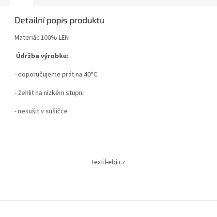
Detailní popis produktu
Materiál: 100% LEN
Údržba výrobku:
- doporučujeme prát na 40°C
- žehlit na nízkém stupni
- nesušit v sušičce
Z
á
textil-ebi.cz
p
a
t
í