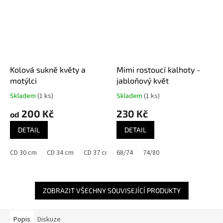
Kolová sukně květy a
Mimi rostoucí kalhoty -
motýlci
jabloňový květ
Skladem
(1 ks)
Skladem
(1 ks)
200 Kč
230 Kč
od
DETAIL
DETAIL
CD 30 cm
CD 34 cm
CD 37 cm
68/74
CD 42 cm
74/80
CD 46 cm
ZOBRAZIT VŠECHNY SOUVISEJÍCÍ PRODUKTY
Popis
Diskuze