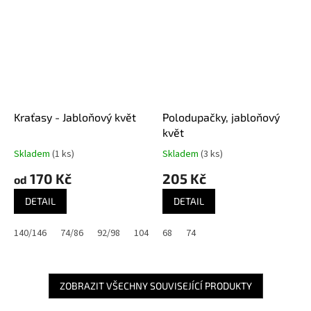
Kraťasy - Jabloňový květ
Polodupačky, jabloňový
květ
Skladem
(1 ks)
Skladem
(3 ks)
170 Kč
205 Kč
od
DETAIL
DETAIL
140/146
74/86
92/98
104/110
68
128/134
74
ZOBRAZIT VŠECHNY SOUVISEJÍCÍ PRODUKTY