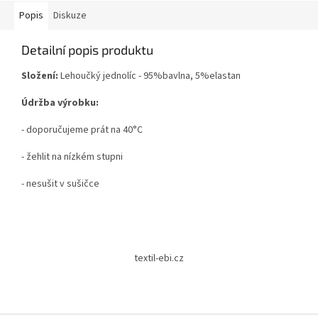
Popis
Diskuze
Detailní popis produktu
Složení:
Lehoučký jednolíc -
95%bavlna, 5%elastan
Údržba výrobku:
- doporučujeme prát na 40°C
- žehlit na nízkém stupni
- nesušit v sušičce
Z
á
textil-ebi.cz
p
a
t
í