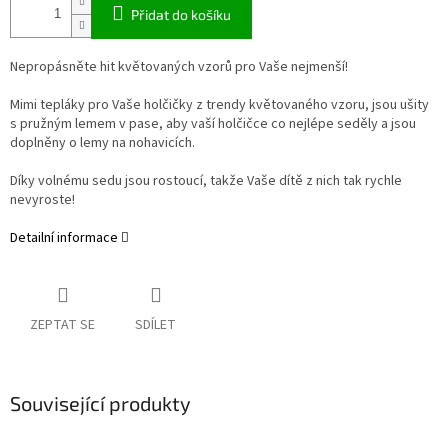
Přidat do košíku
Nepropásněte hit květovaných vzorů pro Vaše nejmenší!
Mimi tepláky pro Vaše holčičky z trendy květovaného vzoru, jsou ušity
s pružným lemem v pase, aby vaší holčičce co nejlépe seděly a jsou
doplněny o lemy na nohavicích.
Díky volnému sedu jsou rostoucí, takže Vaše dítě z nich tak rychle
nevyroste!
Detailní informace
ZEPTAT SE
SDÍLET
Související produkty