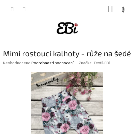
Přejít
NÁKUP
na
obsah
KOŠÍK
Mimi rostoucí kalhoty - růže na šedé
Průměrné
Neohodnoceno
Podrobnosti hodnocení
Značka:
Textil-EBi
hodnocení
produktu
je
0,0
z
5
hvězdiček.