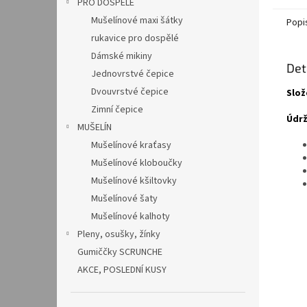
PRO DOSPĚLÉ
Mušelínové maxi šátky
Popi
rukavice pro dospělé
Dámské mikiny
Det
Jednovrstvé čepice
Dvouvrstvé čepice
Slož
Zimní čepice
Údrž
MUŠELÍN
Mušelínové kraťasy
Mušelínové kloboučky
Mušelínové kšiltovky
Mušelínové šaty
Mušelínové kalhoty
Pleny, osušky, žínky
Gumiččky SCRUNCHE
AKCE, POSLEDNÍ KUSY