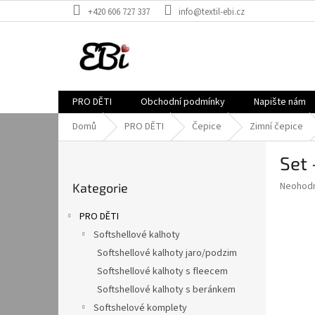
Přejít
+420 606 727 337
info@textil-ebi.cz
na
obsah
PRO DĚTI
Obchodní podmínky
Napište nám
Domů
PRO DĚTI
Čepice
Zimní čepice
P
Set 
o
Přeskočit
s
Průměr
Neohod
Kategorie
kategorie
t
hodnoce
r
produkt
PRO DĚTI
a
je
Softshellové kalhoty
0,0
n
z
Softshellové kalhoty jaro/podzim
n
5
í
Softshellové kalhoty s fleecem
hvězdič
p
Softshellové kalhoty s beránkem
a
Softshelové komplety