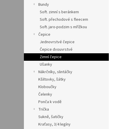
n
Bundy
e
Soft. zimní s beránkem
l
Soft. přechodové s fleecem
Soft. jaro-podzim s mřížkou
Čepice
Jednovrstvé čepice
Čepice dvouvrstvé
Zimní čepice
Ušanky
Nákrčníky, slintáčky
Kšiltovky, šátky
Kloboučky
Čelenky
Ponča k vodě
Trička
Sukně, šatičky
Kraťasy, 3/4 legíny