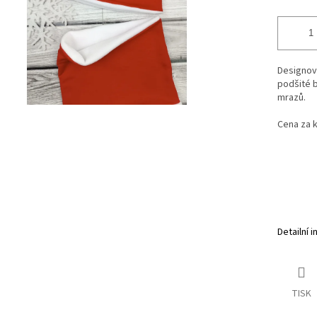
Designová
podšité b
mrazů.
Cena za 
Detailní 
TISK