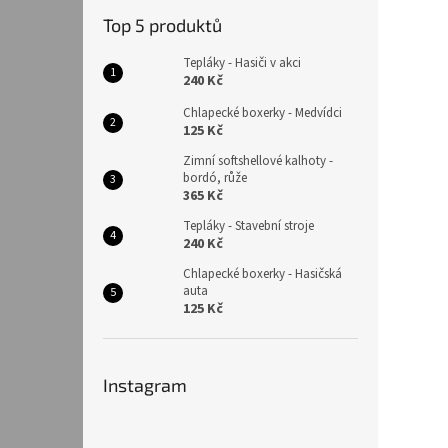
Top 5 produktů
Tepláky - Hasiči v akci
240 Kč
Chlapecké boxerky - Medvídci
125 Kč
Zimní softshellové kalhoty -
bordó, růže
365 Kč
Tepláky - Stavební stroje
240 Kč
Chlapecké boxerky - Hasičská
auta
125 Kč
Instagram