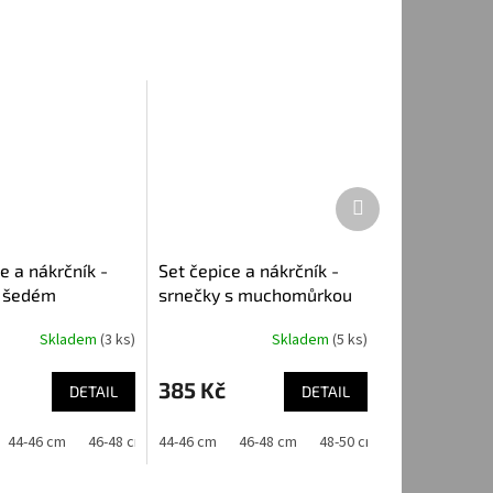
Další
produkt
e a nákrčník -
Set čepice a nákrčník -
a šedém
srnečky s muchomůrkou
Skladem
(3 ks)
Skladem
(5 ks)
385 Kč
DETAIL
DETAIL
44-46 cm
46-48 cm
44-46 cm
48-50 cm
46-48 cm
48-50 cm