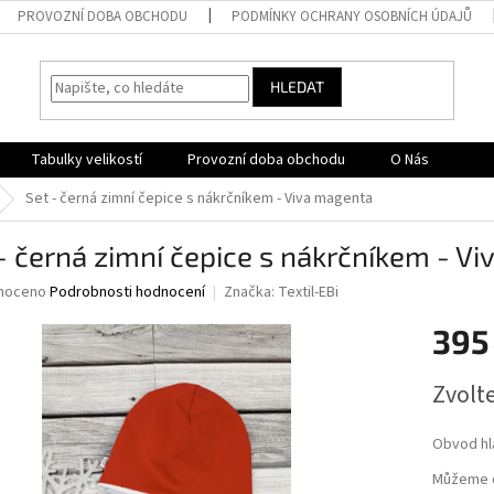
PROVOZNÍ DOBA OBCHODU
PODMÍNKY OCHRANY OSOBNÍCH ÚDAJŮ
HLEDAT
Tabulky velikostí
Provozní doba obchodu
O Nás
Set - černá zimní čepice s nákrčníkem - Viva magenta
- černá zimní čepice s nákrčníkem - V
né
noceno
Podrobnosti hodnocení
Značka:
Textil-EBi
ní
395
u
Měrná
Zvolt
cena:
ek.
Obvod hl
Můžeme d