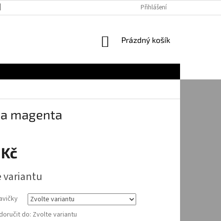
JAK NAKUPOVAT
Přihlášení
NÁKUPNÍ
Prázdný košík
KOŠÍK
iva magenta
 Kč
e variantu
avičky
oručit do:
Zvolte variantu