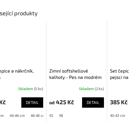
sející produkty
epice a nákrčník,
Zimní softshellové
Set čepic
s
kalhoty - Pes na modrém
pejsci n
Skladem
(5 ks)
Skladem
(2 ks)
Kč
425 Kč
385 Kč
od
DETAIL
DETAIL
cm
44-46 cm
46-48 cm
92
48-50 cm
98
40-43 cm