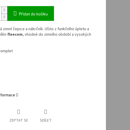
Přidat do košíku
 zimní čepice a nákrčník. Ušito z funkčního úpletu a
ílím
fleecem
, vhodné do zimního období a vysokých
komplet
informace
ZEPTAT SE
SDÍLET