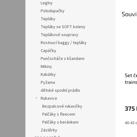
Legíny
Polodupačky
Souvi
Tepláky
Tepláky se SOFT koleny
Teplákové soupravy
Rostoucí baggy / tepláky
Capáčky
Punčocháče s kšandami
Mikiny
Kabátky
Set č
train
Pyžama
dětské spodní prádlo
Rukavice
Bezpalcové rukavičky
375 
Palčáky s fleecem
Palčáky s beránkem
40-43 
Zástěrky