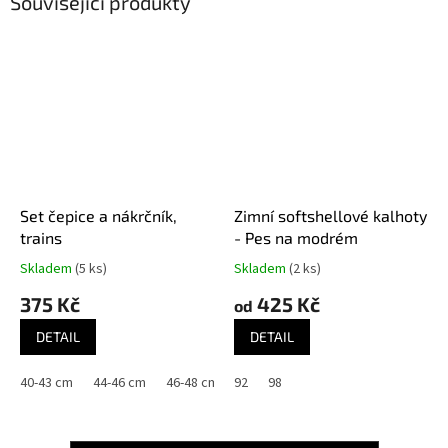
Související produkty
Set čepice a nákrčník,
Zimní softshellové kalhoty
trains
- Pes na modrém
Skladem
(5 ks)
Skladem
(2 ks)
375 Kč
425 Kč
od
DETAIL
DETAIL
40-43 cm
44-46 cm
46-48 cm
92
48-50 cm
98