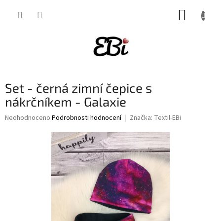
Přejít
NÁKUP
na
obsah
KOŠÍK
Set - černá zimní čepice s
nákrčníkem - Galaxie
Průměrné
Neohodnoceno
Podrobnosti hodnocení
Značka:
Textil-EBi
hodnocení
produktu
je
0,0
z
5
hvězdiček.