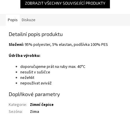
ZOBRAZIT VŠECHNY SOUVISEJÍCÍ PRODUKTY
Popis
Diskuze
Detailní popis produktu
Složení:
95% polyester, 5% elastan, podšívka 100% PES
Údržba výrobku:
doporučujeme prát na ruby max. 40°C
nesušit v sušičce
nežehlit
nepoužívat aviváž
Doplňkové parametry
Kategorie
:
Zimní čepice
Sezóna
:
Zima
Z