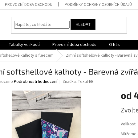
PROVOZNÍ DOBA OBCHODU
PODMÍNKY OCHRANY OSOBNÍCH ÚDAJŮ
HLEDAT
Tabulky velikostí
Provozní doba obchodu
O Nás
oftshellové kalhoty s fleecem
Zimní softshellové kalhoty - Barevná zv
í softshellové kalhoty - Barevná zvíř
né
noceno
Podrobnosti hodnocení
Značka:
Textil-EBi
ní
od
u
Měrná
Zvolt
cena:
ek.
Velikost
Můžeme d