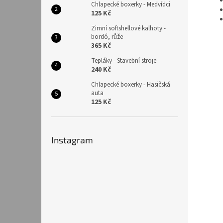
Chlapecké boxerky - Medvídci
125 Kč
Zimní softshellové kalhoty -
bordó, růže
365 Kč
Tepláky - Stavební stroje
240 Kč
Chlapecké boxerky - Hasičská
auta
125 Kč
Instagram