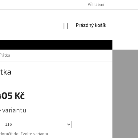
JAK NAKUPOVAT
Přihlášení
NÁKUPNÍ
Prázdný košík
KOŠÍK
ířátka
átka
405 Kč
e variantu
oručit do:
Zvolte variantu