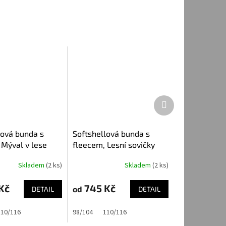
Další
produkt
lová bunda s
Softshellová bunda s
 Mýval v lese
fleecem, Lesní sovičky
Skladem
(2 ks)
Skladem
(2 ks)
Kč
745 Kč
od
DETAIL
DETAIL
110/116
98/104
110/116