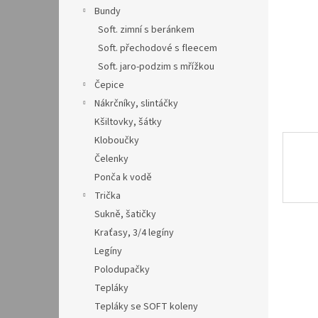
n
Bundy
e
Soft. zimní s beránkem
l
Soft. přechodové s fleecem
Soft. jaro-podzim s mřížkou
Čepice
Nákrčníky, slintáčky
Kšiltovky, šátky
Kloboučky
Čelenky
Ponča k vodě
Trička
Sukně, šatičky
Kraťasy, 3/4 legíny
Legíny
Polodupačky
Tepláky
Tepláky se SOFT koleny