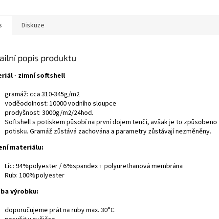
s
Diskuze
ailní popis produktu
riál - zimní softshell
gramáž: cca 310-345g/m2
voděodolnost: 10000 vodního sloupce
prodyšnost: 3000g/m2/24hod.
Softshell s potiskem působí na první dojem tenčí, avšak je to způsobeno 
potisku. Gramáž zůstává zachována a parametry zůstávají nezměněny.
ení materiálu:
Líc: 94%polyester / 6%spandex + polyurethanová membrána
Rub: 100%polyester
ba výrobku:
doporučujeme prát na ruby max. 30°C