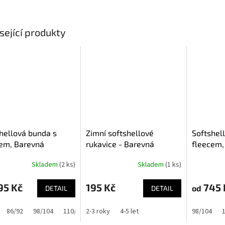
sející produkty
hellová bunda s
Zimní softshellové
Softshel
em, Barevná
rukavice - Barevná
fleecem,
tka
zvířátka
Skladem
(2 ks)
Skladem
(1 ks)
95 Kč
195 Kč
745 
od
DETAIL
DETAIL
86/92
98/104
110/116
2-3 roky
122/128
4-5 let
134/140
98/104