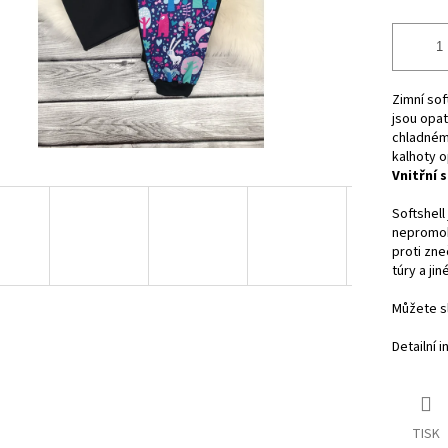
Zimní sof
jsou opa
chladném
kalhoty 
Vnitřní 
Softshell
nepromok
proti zne
túry a jin
Můžete sl
Detailní 
TISK