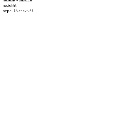
nesušit v sušičce
nežehlit
nepoužívat aviváž