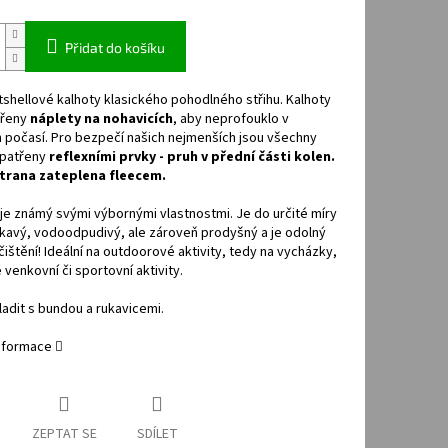
Přidat do košíku
tshellové kalhoty klasického pohodlného střihu. Kalhoty
třeny
náplety na nohavicích
, aby neprofouklo v
 počasí. Pro bezpečí našich nejmenších jsou všechny
opatřeny
reflexními prvky - pruh v přední části kolen.
strana zateplena fleecem.
 je známý svými výbornými vlastnostmi. Je do určité míry
avý, vodoodpudivý, ale zároveň prodyšný a je odolný
čištění! Ideální na outdoorové aktivity, tedy na vycházky,
é venkovní či sportovní aktivity.
adit s bundou a rukavicemi.
informace
ZEPTAT SE
SDÍLET