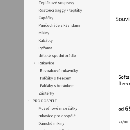
Teplákové soupravy
Rostoucí baggy / tepláky
Capáčky
Souvi
Punčocháče s kšandami
Mikiny
Kabátky
Pyžama
dětské spodní prádlo
Rukavice
Bezpalcové rukavičky
Softs
Palčáky s fleecem
fleec
Palčáky s beránkem
zvířá
Zástěrky
PRO DOSPĚLÉ
6
Mušelínové maxi šátky
od
rukavice pro dospělé
74/80
Dámské mikiny