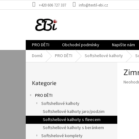
Přejít
+420 606 727 337
info@textil-ebi.cz
na
obsah
PRO DĚTI
Obchodní podmínky
Napište nám
Domů
PRO DĚTI
Softshellové kalhoty
S
P
Zimn
o
Přeskočit
s
Průměr
Neohod
Kategorie
kategorie
t
hodnoce
r
produkt
PRO DĚTI
a
je
Softshellové kalhoty
0,0
n
z
Softshellové kalhoty jaro/podzim
n
5
í
Softshellové kalhoty s fleecem
hvězdič
p
Softshellové kalhoty s beránkem
a
Softshelové komplety