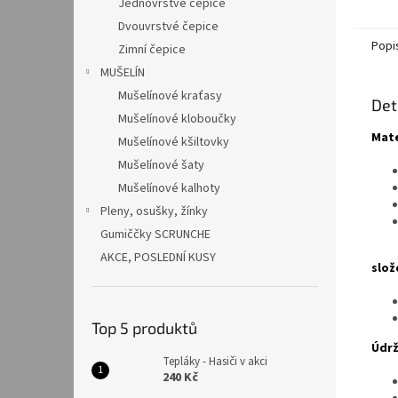
Jednovrstvé čepice
Dvouvrstvé čepice
Popi
Zimní čepice
MUŠELÍN
Mušelínové kraťasy
Det
Mušelínové kloboučky
Mate
Mušelínové kšiltovky
Mušelínové šaty
Mušelínové kalhoty
Pleny, osušky, žínky
Gumiččky SCRUNCHE
AKCE, POSLEDNÍ KUSY
slož
Top 5 produktů
Údrž
Tepláky - Hasiči v akci
240 Kč