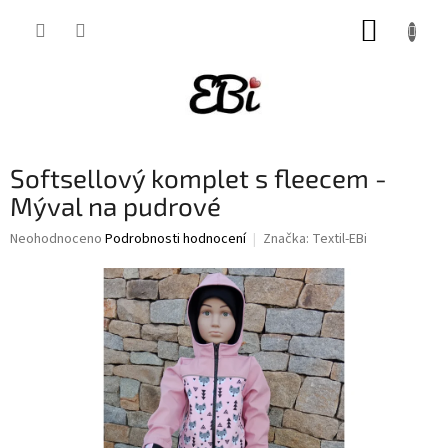
Přejít
NÁKUP
na
obsah
KOŠÍK
Softsellový komplet s fleecem -
Mýval na pudrové
Průměrné
Neohodnoceno
Podrobnosti hodnocení
Značka:
Textil-EBi
hodnocení
produktu
je
0,0
z
5
hvězdiček.