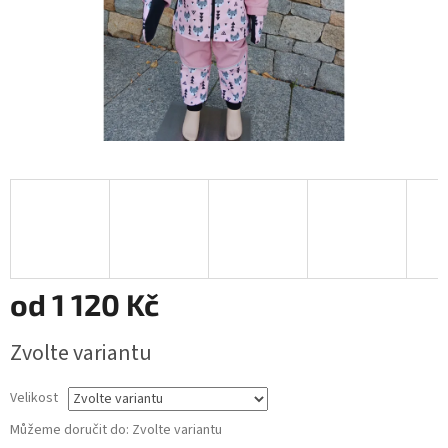
od
1 120 Kč
Měrná
Zvolte variantu
cena:
Velikost
Můžeme doručit do:
Zvolte variantu