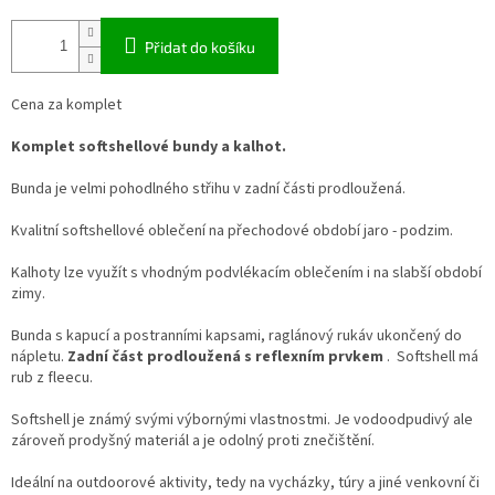
Přidat do košíku
Cena za komplet
Komplet softshellové bundy a kalhot.
Bunda je velmi pohodlného střihu v zadní části prodloužená.
Kvalitní softshellové oblečení na přechodové období jaro - podzim.
Kalhoty lze využít s vhodným podvlékacím oblečením i na slabší období
zimy.
Bunda s kapucí a postranními kapsami, raglánový rukáv ukončený do
nápletu.
Zadní část prodloužená s reflexním prvkem
. Softshell má
rub z fleecu.
Softshell je známý svými výbornými vlastnostmi. Je vodoodpudivý ale
zároveň prodyšný materiál a je odolný proti znečištění.
Ideální na outdoorové aktivity, tedy na vycházky, túry a jiné venkovní či