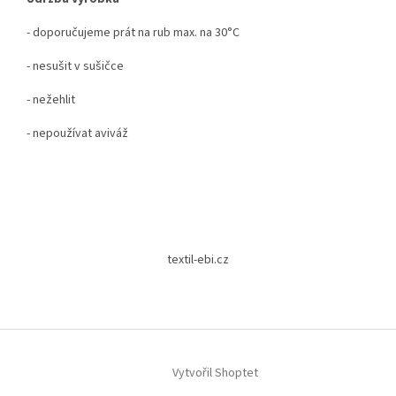
- doporučujeme prát na rub max. na 30°C
- nesušit v sušičce
- nežehlit
- nepoužívat aviváž
Z
á
textil-ebi.cz
p
a
t
í
Vytvořil Shoptet