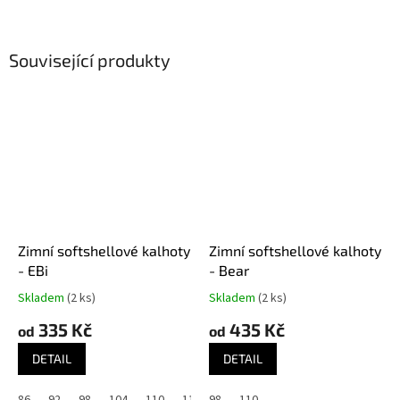
Související produkty
Zimní softshellové kalhoty
Zimní softshellové kalhoty
- EBi
- Bear
Skladem
(2 ks)
Skladem
(2 ks)
335 Kč
435 Kč
od
od
DETAIL
DETAIL
86
92
98
104
110
116
98
122
110
128
134
140
146