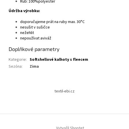
Rub: 100%polyester
Údržba výrobku:
doporučujeme prát na ruby max. 30°C
nesušit v sušičce
nežehlit
nepoužívat aviváž
Doplňkové parametry
Kategorie
:
Softshellové kalhoty s fleecem
Sezóna
:
Zima
Z
á
textil-ebi.cz
p
a
t
í
Vytvořil Shoptet