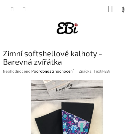
Přejít
NÁKUP
na
obsah
KOŠÍK
Zimní softshellové kalhoty -
Barevná zvířátka
Průměrné
Neohodnoceno
Podrobnosti hodnocení
Značka:
Textil-EBi
hodnocení
produktu
je
0,0
z
5
hvězdiček.