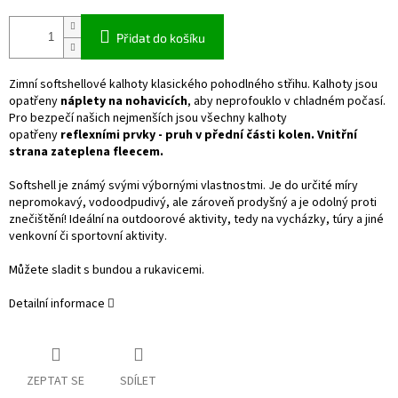
Přidat do košíku
Zimní softshellové kalhoty klasického pohodlného střihu. Kalhoty jsou
opatřeny
náplety na nohavicích
, aby neprofouklo v chladném počasí.
Pro bezpečí našich nejmenších jsou všechny kalhoty
opatřeny
reflexními prvky - pruh v přední části kolen.
Vnitřní
strana zateplena fleecem.
Softshell je známý svými výbornými vlastnostmi. Je do určité míry
nepromokavý, vodoodpudivý, ale zároveň prodyšný a je odolný proti
znečištění! Ideální na outdoorové aktivity, tedy na vycházky, túry a jiné
venkovní či sportovní aktivity.
Můžete sladit s bundou a rukavicemi.
Detailní informace
ZEPTAT SE
SDÍLET