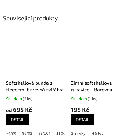
Související produkty
Softshellová bunda s
Zimní softshellové
fleecem, Barevná zvířátka
rukavice - Barevná
zvířátka
Skladem
(2 ks)
Skladem
(1 ks)
695 Kč
195 Kč
od
DETAIL
DETAIL
74/80
86/92
98/104
110/116
2-3 roky
122/128
4-5 let
134/140