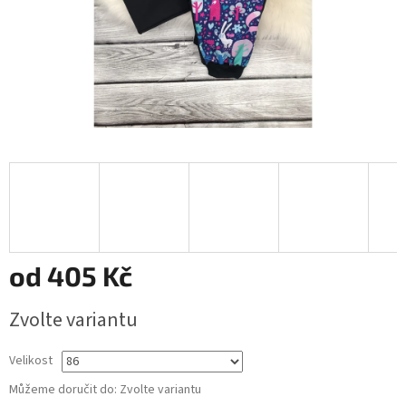
od
405 Kč
Měrná
Zvolte variantu
cena:
Velikost
Můžeme doručit do:
Zvolte variantu