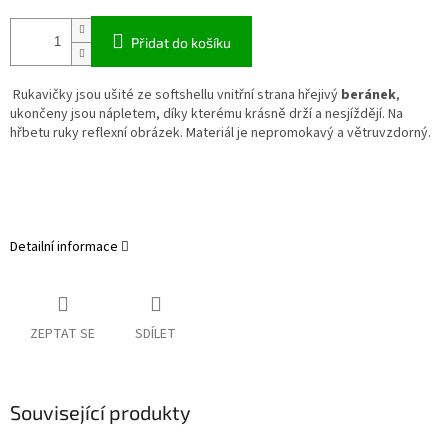
Přidat do košíku
Rukavičky jsou ušité ze softshellu vnitřní strana hřejivý
beránek
,
ukončeny jsou nápletem, díky kterému krásně drží a nesjíždějí. Na
hřbetu ruky reflexní obrázek. Materiál je nepromokavý a větruvzdorný.
Detailní informace
ZEPTAT SE
SDÍLET
Související produkty