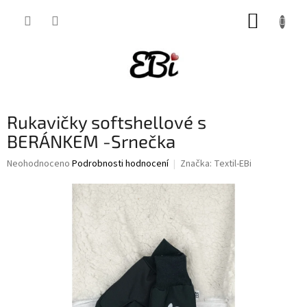
Přejít
NÁKUP
na
obsah
KOŠÍK
Rukavičky softshellové s
BERÁNKEM -Srnečka
Průměrné
Neohodnoceno
Podrobnosti hodnocení
Značka:
Textil-EBi
hodnocení
produktu
je
0,0
z
5
hvězdiček.