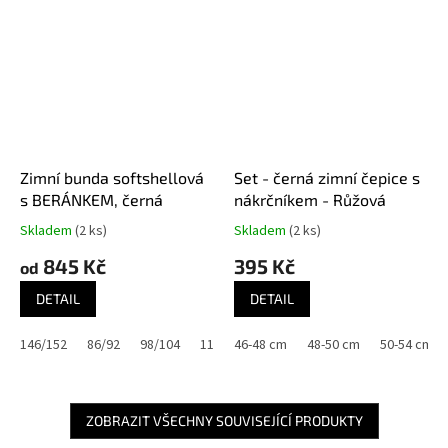
Zimní bunda softshellová
Set - černá zimní čepice s
s BERÁNKEM, černá
nákrčníkem - Růžová
Skladem
(2 ks)
Skladem
(2 ks)
845 Kč
395 Kč
od
DETAIL
DETAIL
146/152
86/92
98/104
110/116
46-48 cm
122/128
48-50 cm
134/140
50-54 cm
ZOBRAZIT VŠECHNY SOUVISEJÍCÍ PRODUKTY