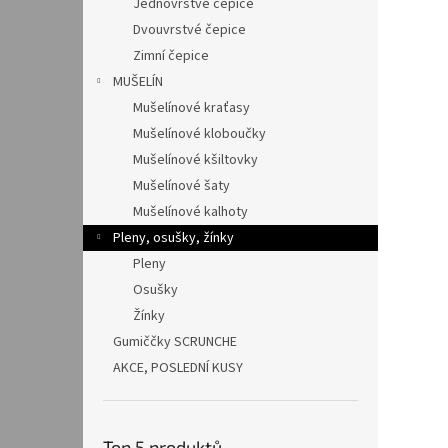
Jednovrstvé čepice
Dvouvrstvé čepice
Zimní čepice
MUŠELÍN
Mušelínové kraťasy
Mušelínové kloboučky
Mušelínové kšiltovky
Mušelínové šaty
Mušelínové kalhoty
Pleny, osušky, žínky
Pleny
Osušky
Žínky
Gumiččky SCRUNCHE
AKCE, POSLEDNÍ KUSY
Top 5 produktů