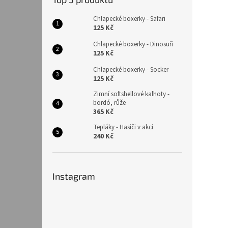
Chlapecké boxerky - Safari
125 Kč
Chlapecké boxerky - Dinosuři
125 Kč
Chlapecké boxerky - Socker
125 Kč
Zimní softshellové kalhoty -
bordó, růže
365 Kč
Tepláky - Hasiči v akci
240 Kč
Instagram