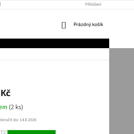
JAK NAKUPOVAT
Přihlášení
NÁKUPNÍ
Prázdný košík
KOŠÍK
 Kč
dem
(2 ks)
oručit do:
14.8.2026