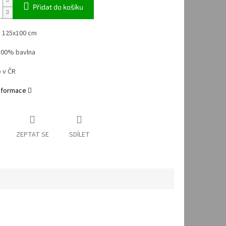
Přidat do košíku
 125x100 cm
 100% bavlna
 v ČR
informace
ZEPTAT SE
SDÍLET