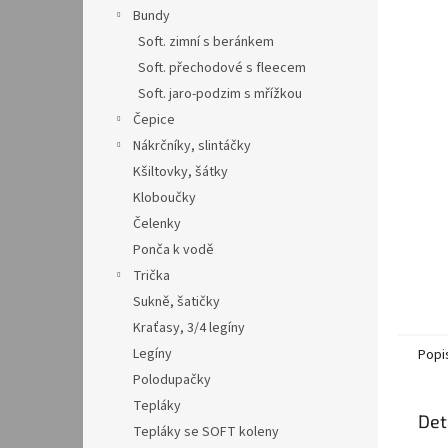
n
Bundy
e
Soft. zimní s beránkem
l
Soft. přechodové s fleecem
Soft. jaro-podzim s mřížkou
Čepice
Nákrčníky, slintáčky
Kšiltovky, šátky
Kloboučky
Čelenky
Ponča k vodě
Trička
Sukně, šatičky
Kraťasy, 3/4 legíny
Legíny
Popi
Polodupačky
Tepláky
Det
Tepláky se SOFT koleny