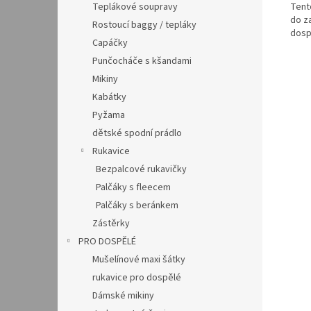
Teplákové soupravy
Tent
do za
Rostoucí baggy / tepláky
dosp
Capáčky
Punčocháče s kšandami
Mikiny
Kabátky
Pyžama
dětské spodní prádlo
Rukavice
Bezpalcové rukavičky
Palčáky s fleecem
Palčáky s beránkem
Zástěrky
PRO DOSPĚLÉ
Mušelínové maxi šátky
rukavice pro dospělé
Dámské mikiny