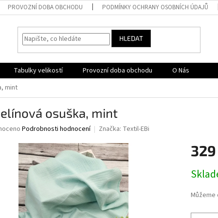
PROVOZNÍ DOBA OBCHODU
PODMÍNKY OCHRANY OSOBNÍCH ÚDAJŮ
HLEDAT
Tabulky velikostí
Provozní doba obchodu
O Nás
, mint
elínová osuška, mint
né
noceno
Podrobnosti hodnocení
Značka:
Textil-EBi
ní
329
u
Měrná
Skla
cena:
ek.
Můžeme d