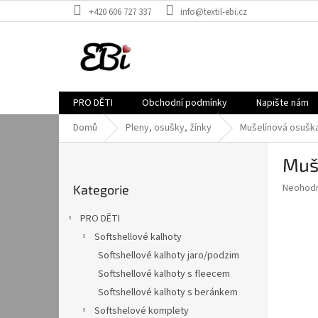
Přejít
+420 606 727 337
info@textil-ebi.cz
na
obsah
PRO DĚTI
Obchodní podmínky
Napište nám
Domů
Pleny, osušky, žínky
Mušelínová osuška
P
Muš
o
Přeskočit
s
Průměr
Neohod
Kategorie
kategorie
t
hodnoce
r
produkt
PRO DĚTI
a
je
Softshellové kalhoty
0,0
n
z
Softshellové kalhoty jaro/podzim
n
5
í
Softshellové kalhoty s fleecem
hvězdič
p
Softshellové kalhoty s beránkem
a
Softshelové komplety