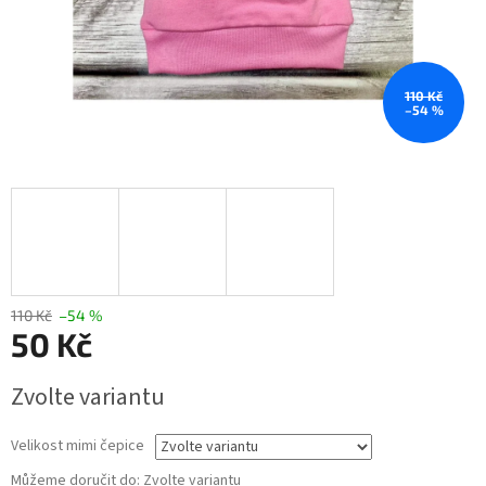
110 Kč
–54 %
110 Kč
–54 %
50 Kč
Měrná
Zvolte variantu
cena:
Velikost mimi čepice
Můžeme doručit do:
Zvolte variantu