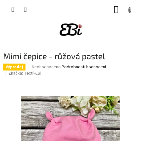
Přejít
NÁKUP
na
obsah
KOŠÍK
Mimi čepice - růžová pastel
Průměrné
Neohodnoceno
Podrobnosti hodnocení
Výprodej
hodnocení
Značka:
Textil-EBi
produktu
je
0,0
z
5
hvězdiček.