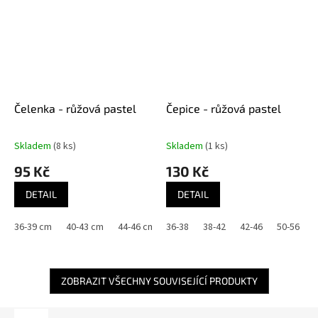
Čelenka - růžová pastel
Čepice - růžová pastel
Skladem
(8 ks)
Skladem
(1 ks)
95 Kč
130 Kč
DETAIL
DETAIL
36-39 cm
40-43 cm
44-46 cm
36-38
46-48 cm
38-42
48-50 cm
42-46
50-54 cm
50-56
ZOBRAZIT VŠECHNY SOUVISEJÍCÍ PRODUKTY