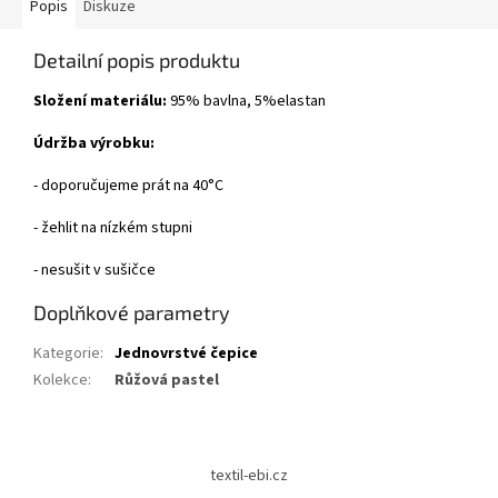
Popis
Diskuze
Detailní popis produktu
Složení materiálu:
95% bavlna, 5%elastan
Údržba výrobku:
- doporučujeme prát na 40°C
- žehlit na nízkém stupni
- nesušit v sušičce
Doplňkové parametry
Kategorie
:
Jednovrstvé čepice
Kolekce
:
Růžová pastel
Z
á
textil-ebi.cz
p