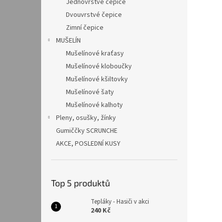
Jednovrstvé čepice
Dvouvrstvé čepice
Zimní čepice
MUŠELÍN
Mušelínové kraťasy
Mušelínové kloboučky
Mušelínové kšiltovky
Mušelínové šaty
Mušelínové kalhoty
Pleny, osušky, žínky
Gumiččky SCRUNCHE
AKCE, POSLEDNÍ KUSY
Top 5 produktů
Tepláky - Hasiči v akci
240 Kč