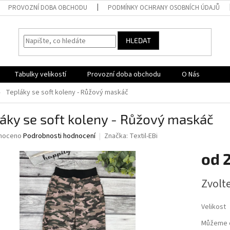
PROVOZNÍ DOBA OBCHODU
PODMÍNKY OCHRANY OSOBNÍCH ÚDAJŮ
HLEDAT
Tabulky velikostí
Provozní doba obchodu
O Nás
Tepláky se soft koleny - Růžový maskáč
áky se soft koleny - Růžový maskáč
né
noceno
Podrobnosti hodnocení
Značka:
Textil-EBi
ní
od
u
Měrná
Zvolt
cena:
ek.
Velikost
Můžeme d