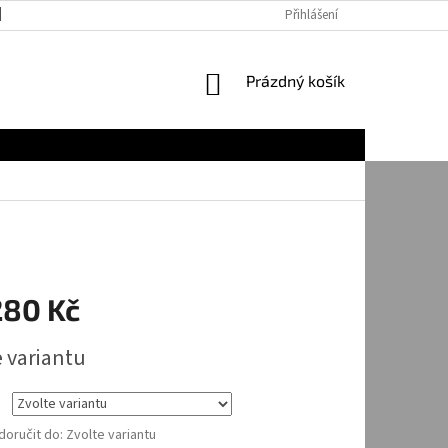
JAK NAKUPOVAT
Přihlášení
NÁKUPNÍ
Prázdný košík
KOŠÍK
280 Kč
e variantu
oručit do:
Zvolte variantu