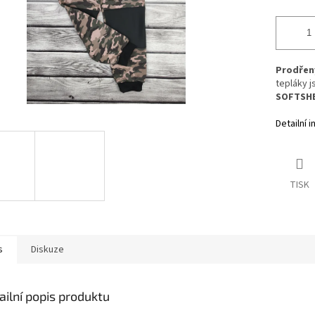
Prodřen
tepláky j
SOFTSH
Detailní 
TISK
s
Diskuze
ailní popis produktu