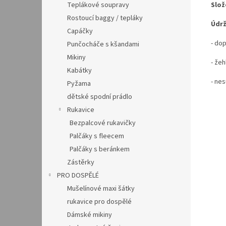
Slož
Teplákové soupravy
Rostoucí baggy / tepláky
Údrž
Capáčky
- do
Punčocháče s kšandami
Mikiny
- žeh
Kabátky
- nes
Pyžama
dětské spodní prádlo
Rukavice
Bezpalcové rukavičky
Palčáky s fleecem
Palčáky s beránkem
Zástěrky
PRO DOSPĚLÉ
Mušelínové maxi šátky
rukavice pro dospělé
Dámské mikiny