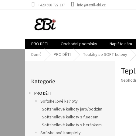
Přejít
+420 606 727 337
info@textil-ebi.cz
na
obsah
PRO DĚTI
Obchodní podmínky
Napište nám
Domů
PRO DĚTI
Tepláky se SOFT koleny
P
Tepl
o
Přeskočit
s
Průměr
Neohod
Kategorie
kategorie
t
hodnoce
r
produkt
PRO DĚTI
a
je
Softshellové kalhoty
0,0
n
z
Softshellové kalhoty jaro/podzim
n
5
í
Softshellové kalhoty s fleecem
hvězdič
p
Softshellové kalhoty s beránkem
a
Softshelové komplety