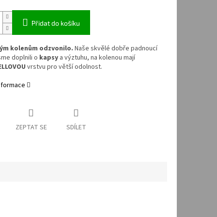
Přidat do košíku
ým kolenům odzvonilo.
Naše skvělé dobře padnoucí
sme doplnili o
kapsy
a výztuhu, na kolenou mají
ELLOVOU
vrstvu pro větší odolnost.
informace
ZEPTAT SE
SDÍLET