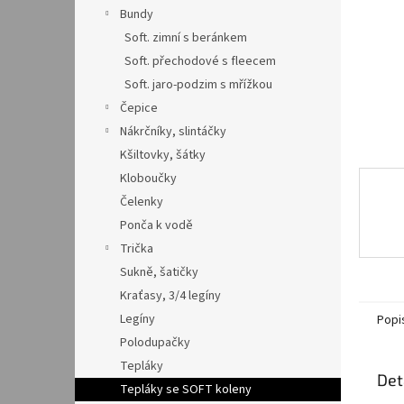
n
Bundy
e
Soft. zimní s beránkem
l
Soft. přechodové s fleecem
Soft. jaro-podzim s mřížkou
Čepice
Nákrčníky, slintáčky
Kšiltovky, šátky
Kloboučky
Čelenky
Ponča k vodě
Trička
Sukně, šatičky
Kraťasy, 3/4 legíny
Legíny
Popi
Polodupačky
Tepláky
Det
Tepláky se SOFT koleny