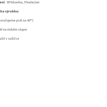
ení:
95%bavlna, 5%elastan
ba výrobku:
poručujeme prát na 40°C
lit na nízkém stupni
ušit v sušičce