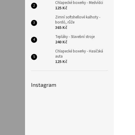
Chlapecké boxerky - Medvídci
125 Kč
Zimní softshellové kalhoty -
bordó, růže
365 Kč
Tepláky - Stavební stroje
240 Kč
Chlapecké boxerky - Hasičská
auta
125 Kč
Instagram