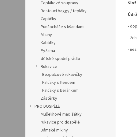
Slož
Teplákové soupravy
Rostoucí baggy / tepláky
Údrž
Capáčky
- do
Punčocháče s kšandami
Mikiny
- žeh
Kabátky
- nes
Pyžama
dětské spodní prádlo
Rukavice
Bezpalcové rukavičky
Palčáky s fleecem
Palčáky s beránkem
Zástěrky
PRO DOSPĚLÉ
Mušelínové maxi šátky
rukavice pro dospělé
Dámské mikiny