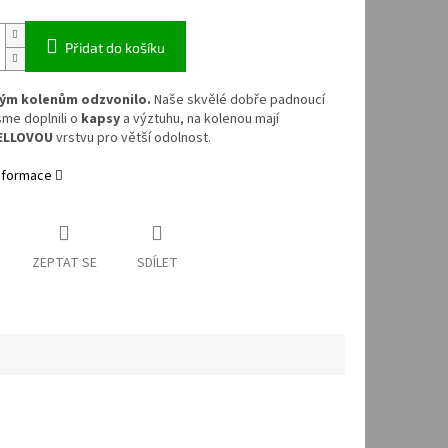
Přidat do košíku
ým kolenům odzvonilo.
Naše skvělé dobře padnoucí
sme doplnili o
kapsy
a výztuhu, na kolenou mají
ELLOVOU
vrstvu pro větší odolnost.
informace
ZEPTAT SE
SDÍLET