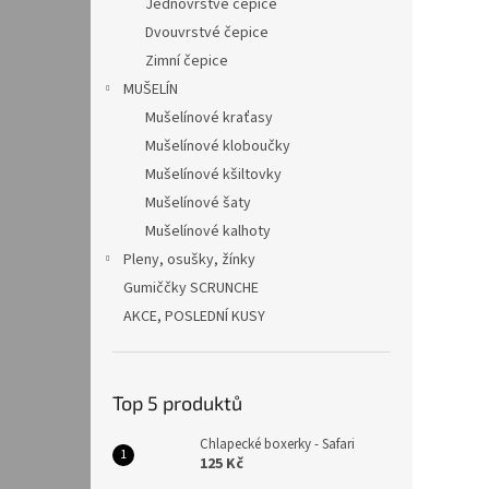
Jednovrstvé čepice
Dvouvrstvé čepice
Zimní čepice
MUŠELÍN
Mušelínové kraťasy
Mušelínové kloboučky
Mušelínové kšiltovky
Mušelínové šaty
Mušelínové kalhoty
Pleny, osušky, žínky
Gumiččky SCRUNCHE
AKCE, POSLEDNÍ KUSY
Top 5 produktů
Chlapecké boxerky - Safari
125 Kč