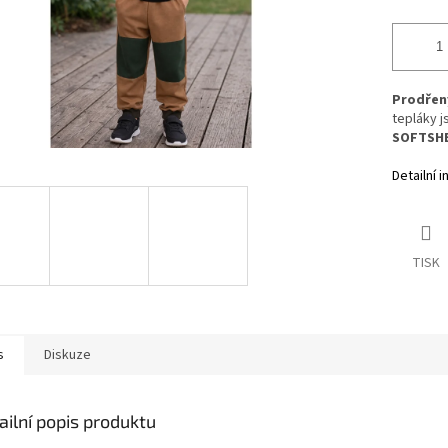
Prodřen
tepláky j
SOFTSH
Detailní 
TISK
s
Diskuze
ailní popis produktu