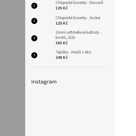
Chlapecké boxerky - Dinosuři
125 Kč
Chlapecké boxerky - Socker
125 Kč
Zimní softshellové kalhoty -
bordó, růže
365 Kč
Tepláky - Hasiči v akci
240 Kč
Instagram