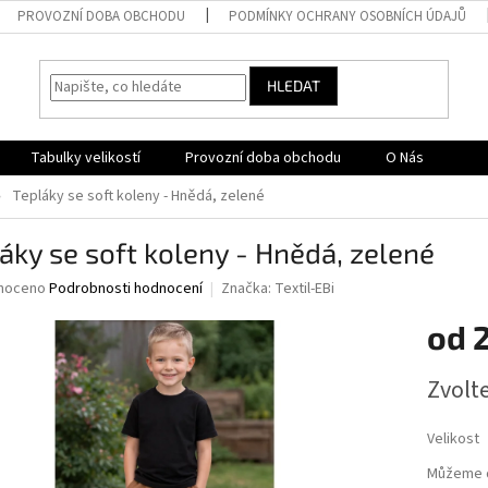
PROVOZNÍ DOBA OBCHODU
PODMÍNKY OCHRANY OSOBNÍCH ÚDAJŮ
HLEDAT
Tabulky velikostí
Provozní doba obchodu
O Nás
Tepláky se soft koleny - Hnědá, zelené
áky se soft koleny - Hnědá, zelené
né
noceno
Podrobnosti hodnocení
Značka:
Textil-EBi
ní
od
u
Měrná
Zvolt
cena:
ek.
Velikost
Můžeme d