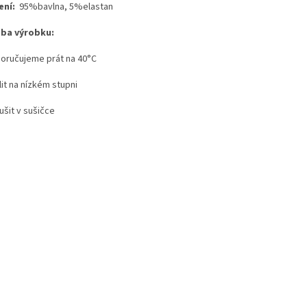
ení:
95%bavlna, 5%elastan
ba výrobku:
poručujeme prát na 40°C
lit na nízkém stupni
ušit v sušičce