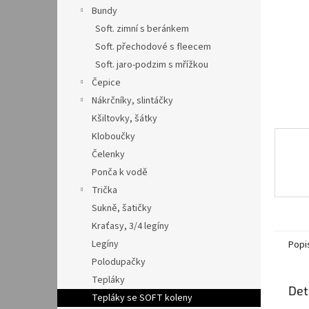
n
Bundy
e
Soft. zimní s beránkem
l
Soft. přechodové s fleecem
Soft. jaro-podzim s mřížkou
Čepice
Nákrčníky, slintáčky
Kšiltovky, šátky
Kloboučky
Čelenky
Ponča k vodě
Trička
Sukně, šatičky
Kraťasy, 3/4 legíny
Legíny
Popi
Polodupačky
Tepláky
Det
Tepláky se SOFT koleny