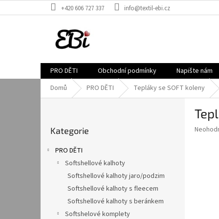
Přejít
+420 606 727 337
info@textil-ebi.cz
na
obsah
PRO DĚTI
Obchodní podmínky
Napište nám
Domů
PRO DĚTI
Tepláky se SOFT koleny
P
Tepl
o
Přeskočit
s
Průměr
Neohod
Kategorie
kategorie
t
hodnoce
r
produkt
PRO DĚTI
a
je
Softshellové kalhoty
0,0
n
z
Softshellové kalhoty jaro/podzim
n
5
í
Softshellové kalhoty s fleecem
hvězdič
p
Softshellové kalhoty s beránkem
a
Softshelové komplety