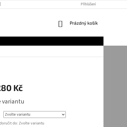
JAK NAKUPOVAT
Přihlášení
NÁKUPNÍ
Prázdný košík
KOŠÍK
280 Kč
e variantu
oručit do:
Zvolte variantu