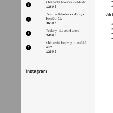
Chlapecké boxerky - Medvídci
125 Kč
Zimní softshellové kalhoty -
Údrž
bordó, růže
365 Kč
Tepláky - Stavební stroje
240 Kč
Chlapecké boxerky - Hasičská
auta
125 Kč
Instagram