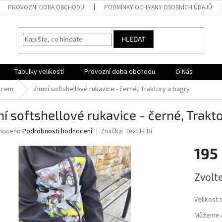
PROVOZNÍ DOBA OBCHODU
PODMÍNKY OCHRANY OSOBNÍCH ÚDAJŮ
HLEDAT
Tabulky velikostí
Provozní doba obchodu
O Nás
eecem
Zimní softshellové rukavice - černé, Traktory a bagry
í softshellové rukavice - černé, Trakt
né
noceno
Podrobnosti hodnocení
Značka:
Textil-EBi
ní
195
u
Měrná
Zvolt
cena:
ek.
Velikost 
Můžeme d