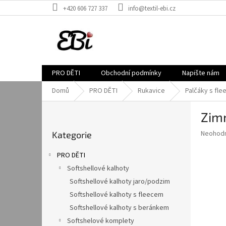
Přejít
+420 606 727 337
info@textil-ebi.cz
na
obsah
PRO DĚTI
Obchodní podmínky
Napište nám
Domů
PRO DĚTI
Rukavice
Palčáky s fl
P
Zimn
o
Přeskočit
s
Průměr
Neohod
Kategorie
kategorie
t
hodnoce
r
produkt
PRO DĚTI
a
je
Softshellové kalhoty
0,0
n
z
Softshellové kalhoty jaro/podzim
n
5
í
Softshellové kalhoty s fleecem
hvězdič
p
Softshellové kalhoty s beránkem
a
Softshelové komplety