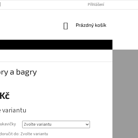
JAK NAKUPOVAT
Přihlášení
NÁKUPNÍ
Prázdný košík
KOŠÍK
ory a bagry
 Kč
e variantu
rukavičky
oručit do:
Zvolte variantu