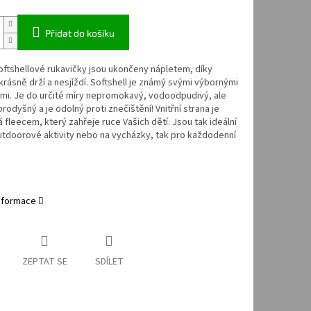
Přidat do košíku
ftshellové rukavičky jsou ukončeny nápletem, díky
rásně drží a nesjíždí. Softshell je známý svými výbornými
mi. Je do určité míry nepromokavý, vodoodpudivý, ale
rodyšný a je odolný proti znečištění! Vnitřní strana je
 fleecem, který zahřeje ruce Vašich dětí. Jsou tak ideální
utdoorové aktivity nebo na vycházky, tak pro každodenní
informace
ZEPTAT SE
SDÍLET