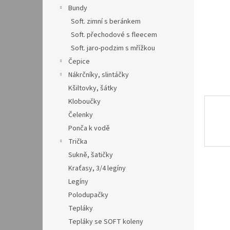
n
Bundy
e
Soft. zimní s beránkem
l
Soft. přechodové s fleecem
Soft. jaro-podzim s mřížkou
Čepice
Nákrčníky, slintáčky
Kšiltovky, šátky
Kloboučky
Čelenky
Ponča k vodě
Trička
Sukně, šatičky
Kraťasy, 3/4 legíny
Legíny
Polodupačky
Tepláky
Tepláky se SOFT koleny