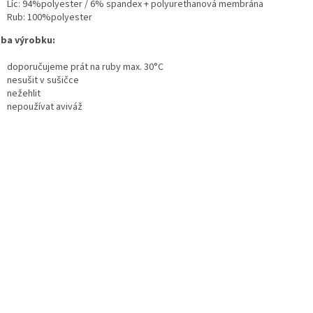
Líc: 94%polyester / 6% spandex + polyurethanová membrána
Rub: 100%polyester
ba výrobku:
doporučujeme prát na ruby max. 30°C
nesušit v sušičce
nežehlit
nepoužívat aviváž