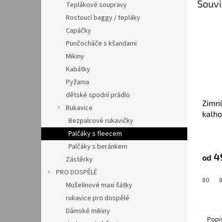
Souvi
Teplákové soupravy
Rostoucí baggy / tepláky
Capáčky
Punčocháče s kšandami
Mikiny
Kabátky
Pyžama
dětské spodní prádlo
Zimní
Rukavice
kalh
Bezpalcové rukavičky
Černé
Palčáky s fleecem
Palčáky s beránkem
4
od
Zástěrky
PRO DOSPĚLÉ
80
Mušelínové maxi šátky
rukavice pro dospělé
Dámské mikiny
Popi