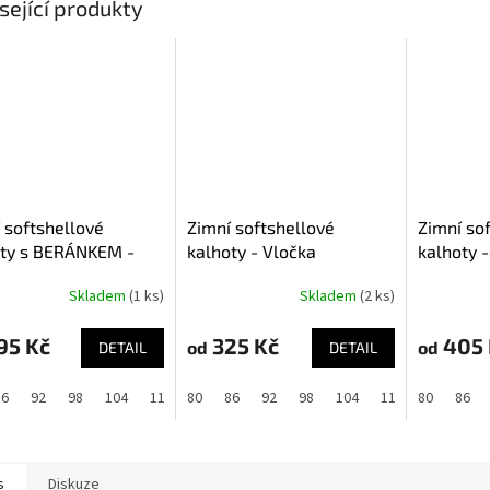
sející produkty
 softshellové
Zimní softshellové
Zimní so
oty s BERÁNKEM -
kalhoty - Vločka
kalhoty -
 s reflexním pruhem
Skladem
(1 ks)
Skladem
(2 ks)
95 Kč
325 Kč
405 
od
od
DETAIL
DETAIL
86
92
98
104
110
80
116
86
122
92
128
98
104
110
80
116
86
12
s
Diskuze