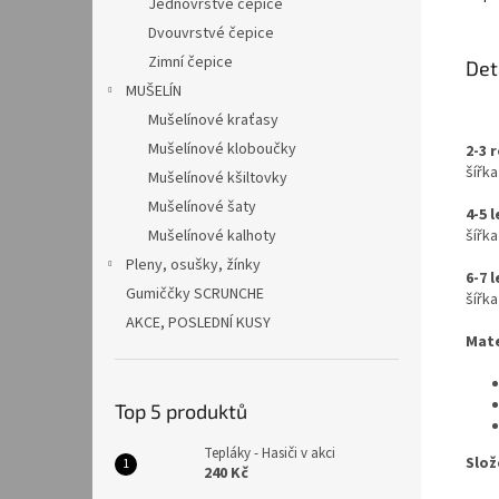
Jednovrstvé čepice
Dvouvrstvé čepice
Zimní čepice
Det
MUŠELÍN
Mušelínové kraťasy
Mušelínové kloboučky
2-3 
šířk
Mušelínové kšiltovky
Mušelínové šaty
4-5 l
Mušelínové kalhoty
šířk
Pleny, osušky, žínky
6-7 l
Gumiččky SCRUNCHE
šířk
AKCE, POSLEDNÍ KUSY
Mate
Top 5 produktů
Tepláky - Hasiči v akci
Slož
240 Kč