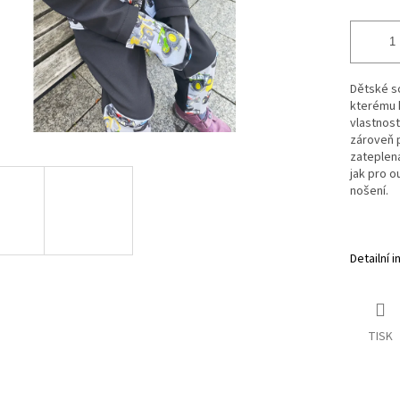
Dětské so
kterému k
vlastnost
zároveň p
zateplená
jak pro o
nošení.
Detailní 
TISK