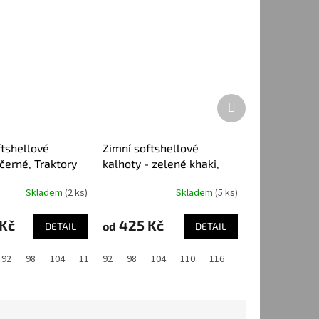
Další
produkt
ftshellové
Zimní softshellové
černé, Traktory
kalhoty - zelené khaki,
Maskáč
Skladem
(2 ks)
Skladem
(5 ks)
Kč
425 Kč
od
DETAIL
DETAIL
2
92
128
98
134
104
140
110
92
146
116
98
122
104
128
110
134
116
122
128
134