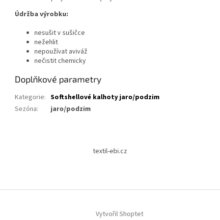
Údržba výrobku:
nesušit v sušičce
nežehlit
nepoužívat aviváž
nečistit chemicky
Doplňkové parametry
Kategorie
:
Softshellové kalhoty jaro/podzim
Sezóna
:
jaro/podzim
Z
á
textil-ebi.cz
p
a
t
í
Vytvořil Shoptet