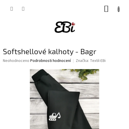
Přejít
NÁKUP
na
obsah
KOŠÍK
Softshellové kalhoty - Bagr
Průměrné
Neohodnoceno
Podrobnosti hodnocení
Značka:
Textil-EBi
hodnocení
produktu
je
0,0
z
5
hvězdiček.