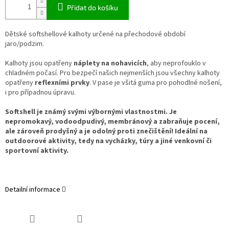
Přidat do košíku
Dětské softshellové kalhoty určené na přechodové období
jaro/podzim.
Kalhoty jsou opatřeny
náplety na nohavicích
, aby neprofouklo v
chladném počasí. Pro bezpečí našich nejmenších jsou všechny kalhoty
opatřeny
reflexními prvky
. V pase je všitá guma pro pohodlné nošení,
i pro případnou úpravu.
Softshell je známý svými výbornými vlastnostmi. Je
nepromokavý, vodoodpudivý, membránový a zabraňuje pocení,
ale zároveň prodyšný a je odolný proti znečištění! Ideální na
outdoorové aktivity, tedy na vycházky, túry a jiné venkovní či
sportovní aktivity.
Detailní informace