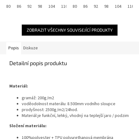
80
86
92
98
104
110
80
116
86
122
92
128
98
134
104
140
110
ZOBRAZIT VŠECHNY SOUVISEJÍCÍ PRODUKTY
Popis
Diskuze
Detailní popis produktu
Materiál:
gramáž: 200g/m2
voděodolnost materálu: 8.500mm vodního sloupce
prodyšnost: 2500g/m2/24hod.
Materiál je funkční, lehký, vhodný na teplejší jaro / podzim
Složení materiálu:
100%polyester + TPU polyurethanová membrána