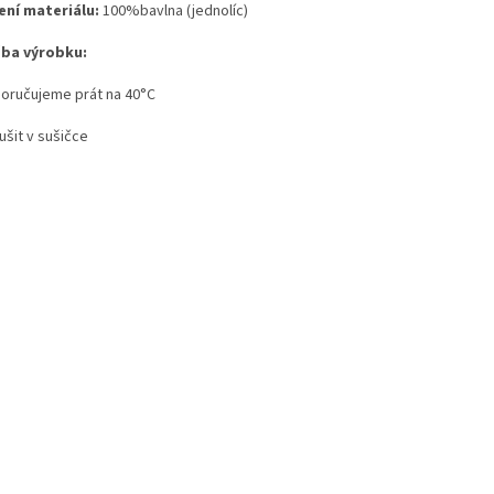
ení materiálu:
100%bavlna (jednolíc)
ba výrobku:
poručujeme prát na 40°C
ušit v sušičce