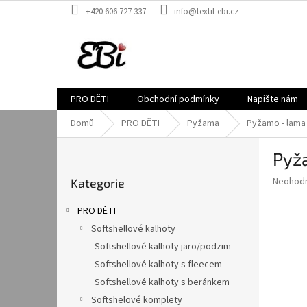
Přejít
+420 606 727 337
info@textil-ebi.cz
na
obsah
PRO DĚTI
Obchodní podmínky
Napište nám
Domů
PRO DĚTI
Pyžama
Pyžamo - lama
P
Pyž
o
Přeskočit
s
Průměr
Neohod
Kategorie
kategorie
t
hodnoce
r
produkt
PRO DĚTI
a
je
Softshellové kalhoty
0,0
n
z
Softshellové kalhoty jaro/podzim
n
5
í
Softshellové kalhoty s fleecem
hvězdič
p
Softshellové kalhoty s beránkem
a
Softshelové komplety