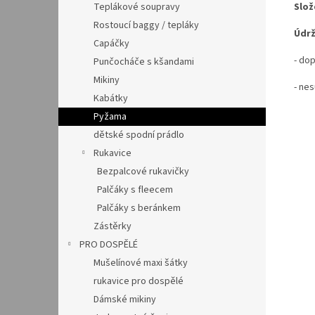
Slož
Teplákové soupravy
Rostoucí baggy / tepláky
Údrž
Capáčky
- do
Punčocháče s kšandami
Mikiny
- nes
Kabátky
Pyžama
dětské spodní prádlo
Rukavice
Bezpalcové rukavičky
Palčáky s fleecem
Palčáky s beránkem
Zástěrky
PRO DOSPĚLÉ
Mušelínové maxi šátky
rukavice pro dospělé
Dámské mikiny