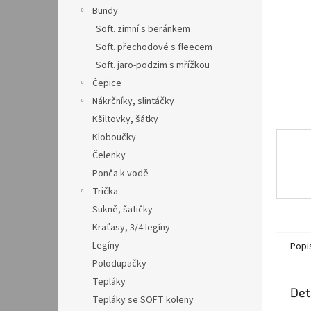
n
Bundy
e
Soft. zimní s beránkem
l
Soft. přechodové s fleecem
Soft. jaro-podzim s mřížkou
Čepice
Nákrčníky, slintáčky
Kšiltovky, šátky
Kloboučky
Čelenky
Ponča k vodě
Trička
Sukně, šatičky
Kraťasy, 3/4 legíny
Legíny
Popi
Polodupačky
Tepláky
Det
Tepláky se SOFT koleny