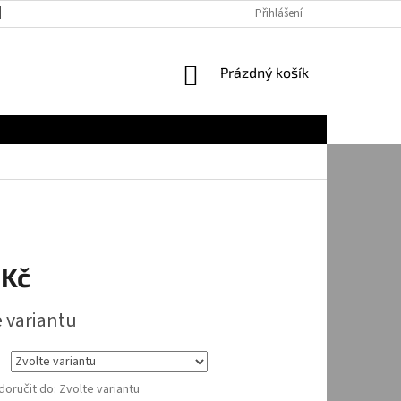
JAK NAKUPOVAT
Přihlášení
NÁKUPNÍ
Prázdný košík
KOŠÍK
 Kč
e variantu
oručit do:
Zvolte variantu