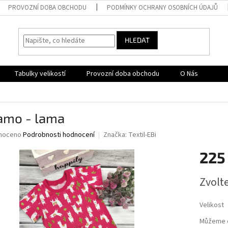
PROVOZNÍ DOBA OBCHODU
PODMÍNKY OCHRANY OSOBNÍCH ÚDAJŮ
HLEDAT
Tabulky velikostí
Provozní doba obchodu
O Nás
amo - lama
né
noceno
Podrobnosti hodnocení
Značka:
Textil-EBi
ní
225
u
Měrná
Zvolt
cena:
ek.
Velikost
Můžeme d