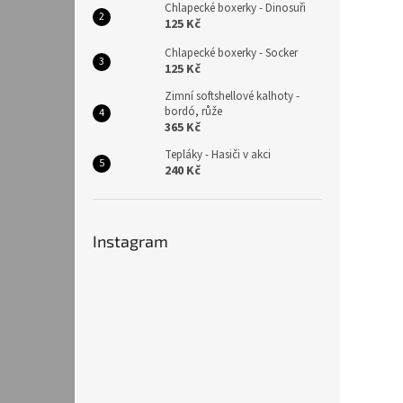
Chlapecké boxerky - Dinosuři
125 Kč
Chlapecké boxerky - Socker
125 Kč
Zimní softshellové kalhoty -
bordó, růže
365 Kč
Tepláky - Hasiči v akci
240 Kč
Instagram