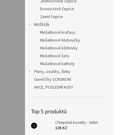
Jednovrstvé čepice
Dvouvrstvé čepice
Zimní čepice
MUŠELÍN
Mušelínové kraťasy
Mušelínové kloboučky
Mušelínové kšiltovky
Mušelínové šaty
Mušelínové kalhoty
Pleny, osušky, žínky
Gumiččky SCRUNCHE
AKCE, POSLEDNÍ KUSY
Top 5 produktů
Chlapecké boxerky - Safari
125 Kč