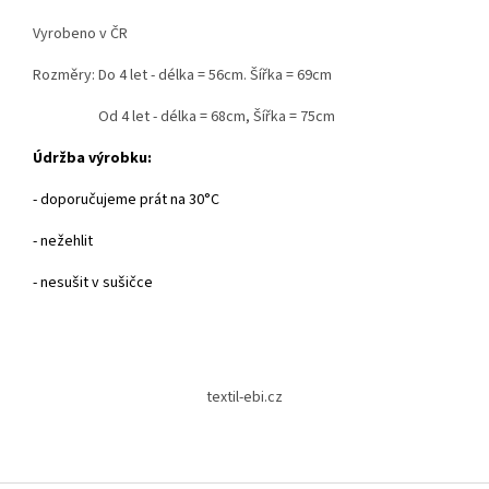
Vyrobeno v ČR
Rozměry: Do 4 let - délka = 56cm. Šířka = 69cm
Od 4 let - délka = 68cm, Šířka = 75cm
Údržba výrobku:
- doporučujeme prát na 30°C
- nežehlit
- nesušit v sušičce
Z
á
textil-ebi.cz
p
a
t
í