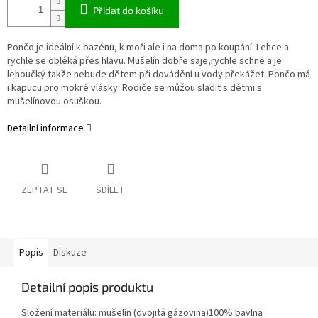
Přidat do košíku
Pončo je ideální k bazénu, k moři ale i na doma po koupání. Lehce a
rychle se obléká přes hlavu. Mušelín dobře saje,rychle schne a je
lehoučký takže nebude dětem při dovádění u vody překážet. Pončo má
i kapucu pro mokré vlásky. Rodiče se můžou sladit s dětmi s
mušelínovou osuškou.
Detailní informace
ZEPTAT SE
SDÍLET
Popis
Diskuze
Detailní popis produktu
Složení materiálu: mušelín (dvojitá gázovina)100% bavlna