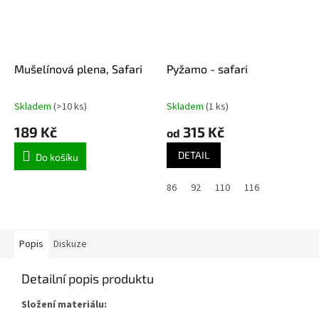
Mušelínová plena, Safari
Pyžamo - safari
Skladem
(>10 ks)
Skladem
(1 ks)
189 Kč
315 Kč
od
DETAIL
Do košíku
86
92
110
116
Popis
Diskuze
Detailní popis produktu
Složení materiálu: