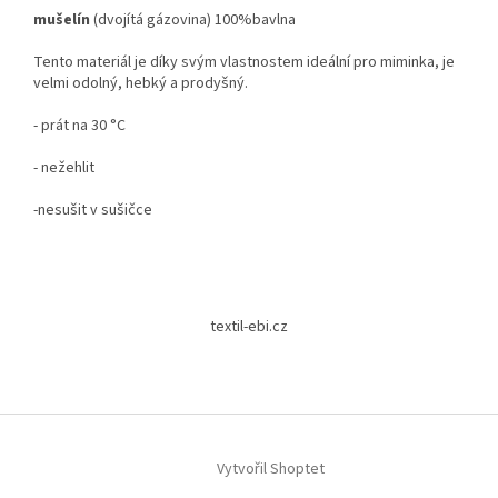
mušelín
(dvojítá gázovina) 100%bavlna
Tento materiál je díky svým vlastnostem ideální pro miminka, je
velmi odolný, hebký a prodyšný.
- prát na 30 °C
- nežehlit
-nesušit v sušičce
Z
á
textil-ebi.cz
p
a
t
í
Vytvořil Shoptet