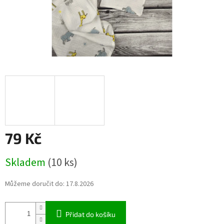
79 Kč
Měrná
Skladem
(10 ks)
cena:
Můžeme doručit do:
17.8.2026
Přidat do košíku