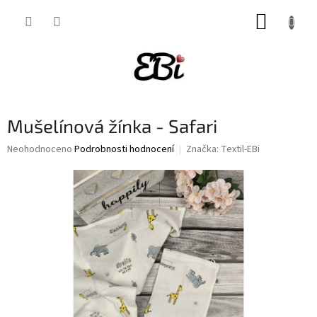
Přejít
NÁKUP
na
obsah
KOŠÍK
Mušelínová žínka - Safari
Průměrné
Neohodnoceno
Podrobnosti hodnocení
Značka:
Textil-EBi
hodnocení
produktu
je
0,0
z
5
hvězdiček.