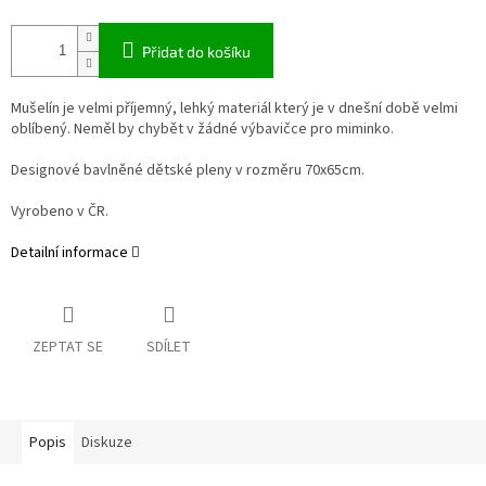
Přidat do košíku
Mušelín je velmi příjemný, lehký materiál který je v dnešní době velmi
oblíbený. Neměl by chybět v žádné výbavičce pro miminko.
Designové bavlněné dětské pleny v rozměru 70x65cm.
Vyrobeno v ČR.
Detailní informace
ZEPTAT SE
SDÍLET
Popis
Diskuze