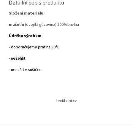
Detailní popis produktu
Složení materiálu:
mušelín
(dvojítá gázovina) 100%bavlna
Údržba výrobku:
- doporučujeme prát na 30°C
- nežehlit
- nesušit v sušičce
Z
á
textil-ebi.cz
p
a
t
í