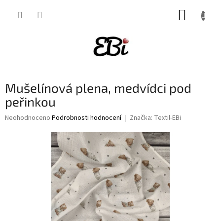
Přejít
NÁKUP
na
obsah
KOŠÍK
Mušelínová plena, medvídci pod
peřinkou
Průměrné
Neohodnoceno
Podrobnosti hodnocení
Značka:
Textil-EBi
hodnocení
produktu
je
0,0
z
5
hvězdiček.