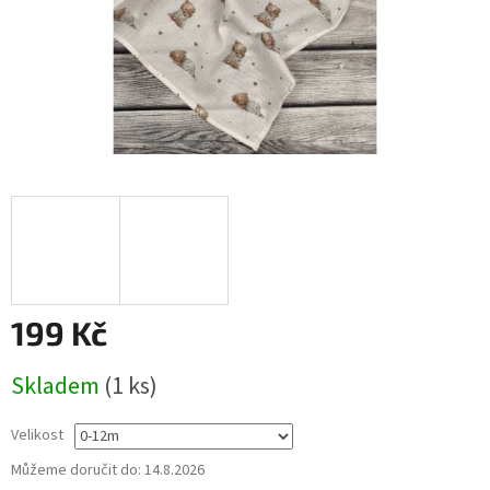
199 Kč
Měrná
Skladem
(1 ks)
cena:
Velikost
Můžeme doručit do:
14.8.2026