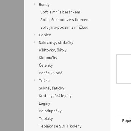
n
Bundy
e
Soft. zimní s beránkem
l
Soft. přechodové s fleecem
Soft. jaro-podzim s mřížkou
Čepice
Nákrčníky, slintáčky
Kšiltovky, šátky
Kloboučky
Čelenky
Ponča k vodě
Trička
Sukně, šatičky
Kraťasy, 3/4 legíny
Legíny
Polodupačky
Tepláky
Popi
Tepláky se SOFT koleny