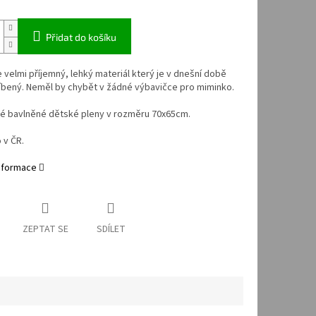
Přidat do košíku
e velmi příjemný, lehký materiál který je v dnešní době
íbený. Neměl by chybět v žádné výbavičce pro miminko.
é bavlněné dětské pleny v rozměru 70x65cm.
 v ČR.
informace
ZEPTAT SE
SDÍLET