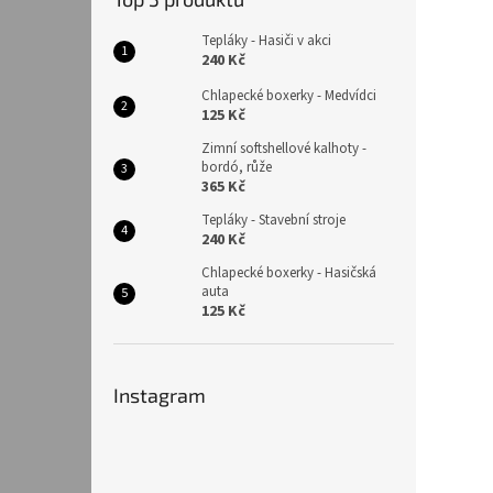
Tepláky - Hasiči v akci
240 Kč
Chlapecké boxerky - Medvídci
125 Kč
Zimní softshellové kalhoty -
bordó, růže
365 Kč
Tepláky - Stavební stroje
240 Kč
Chlapecké boxerky - Hasičská
auta
125 Kč
Instagram