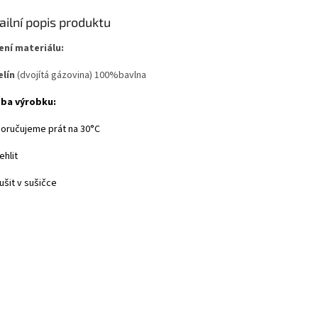
ailní popis produktu
ení materiálu:
lín
(dvojítá gázovina) 100%bavlna
ba výrobku:
poručujeme prát na 30°C
ehlit
ušit v sušičce