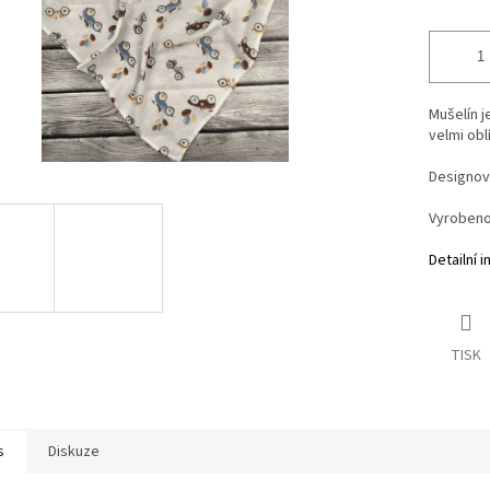
Mušelín j
velmi obl
Designov
Vyrobeno
Detailní 
TISK
s
Diskuze