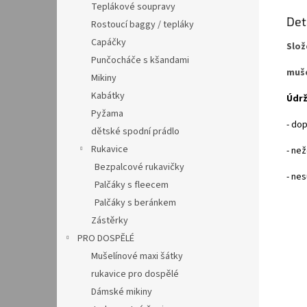
Teplákové soupravy
Det
Rostoucí baggy / tepláky
Capáčky
Slož
Punčocháče s kšandami
muše
Mikiny
Kabátky
Údrž
Pyžama
- do
dětské spodní prádlo
Rukavice
- než
Bezpalcové rukavičky
- nes
Palčáky s fleecem
Palčáky s beránkem
Zástěrky
PRO DOSPĚLÉ
Mušelínové maxi šátky
rukavice pro dospělé
Dámské mikiny