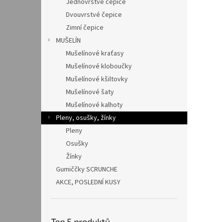
Jednovrstvé čepice
Dvouvrstvé čepice
Zimní čepice
MUŠELÍN
Mušelínové kraťasy
Mušelínové kloboučky
Mušelínové kšiltovky
Mušelínové šaty
Mušelínové kalhoty
Pleny, osušky, žínky
Pleny
Osušky
Žínky
Gumiččky SCRUNCHE
AKCE, POSLEDNÍ KUSY
Top 5 produktů