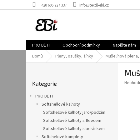
Přejít
+420 606 727 337
info@textil-ebi.cz
na
obsah
PRO DĚTI
Obchodní podmínky
Napište nám
Domů
Pleny, osušky, žínky
Mušelínová plena,
P
Muše
o
Přeskočit
s
Průměr
Neohod
Kategorie
kategorie
t
hodnoce
r
produkt
PRO DĚTI
a
je
Softshellové kalhoty
0,0
n
z
Softshellové kalhoty jaro/podzim
n
5
í
Softshellové kalhoty s fleecem
hvězdič
p
Softshellové kalhoty s beránkem
a
Softshelové komplety