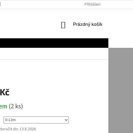
JAK NAKUPOVAT
Přihlášení
NÁKUPNÍ
Prázdný košík
KOŠÍK
 Kč
dem
(2 ks)
oručit do:
13.8.2026