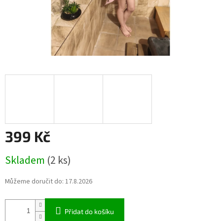
399 Kč
Měrná
Skladem
(2 ks)
cena:
Můžeme doručit do:
17.8.2026
Přidat do košíku