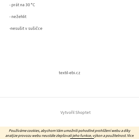
- prát na 30 °C
- nežehlit
-nesušit v sušičce
Z
á
textil-ebi.cz
p
a
t
í
Vytvořil Shoptet
Copyright 2026
Textil EBi
. Všechna práva vyhrazena.
Používáme cookies, abychom Vám umožnili pohodlné prohlížení webu a díky
analýze provozu webu neustále zlepšovali jeho funkce, výkon a použitelnost.
Více