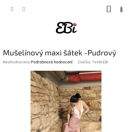
Přejít
NÁKUP
na
obsah
KOŠÍK
Mušelínový maxi šátek -Pudrový
Průměrné
Neohodnoceno
Podrobnosti hodnocení
Značka:
Textil-EBi
hodnocení
produktu
je
0,0
z
5
hvězdiček.