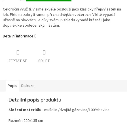
Celoroční využití. V zimě skvěle poslouží jako klasický hřejivý šátek na
krk. Pléd na zakrytí ramen při chladnějších večerech. V létě vypadá
úžasně na plavkách. A díky svému vzhledu vypadá krásně i jako
doplněk ke společenským šatům.
Detailní informace
ZEPTAT SE
SDÍLET
Popis
Diskuze
Detailní popis produktu
Složení materiálu:
mušelín /dvojitá gázovina/100%bavlna
Rozměr: 220x135 cm