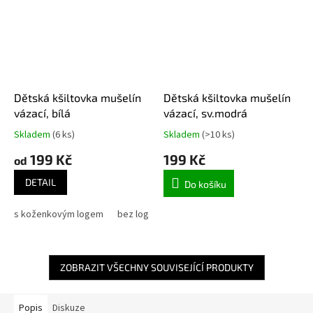
Dětská kšiltovka mušelín
Dětská kšiltovka mušelín
vázací, bílá
vázací, sv.modrá
Skladem
(6 ks)
Skladem
(>10 ks)
199 Kč
199 Kč
od
DETAIL
Do košíku
s koženkovým logem
bez loga
ZOBRAZIT VŠECHNY SOUVISEJÍCÍ PRODUKTY
Popis
Diskuze