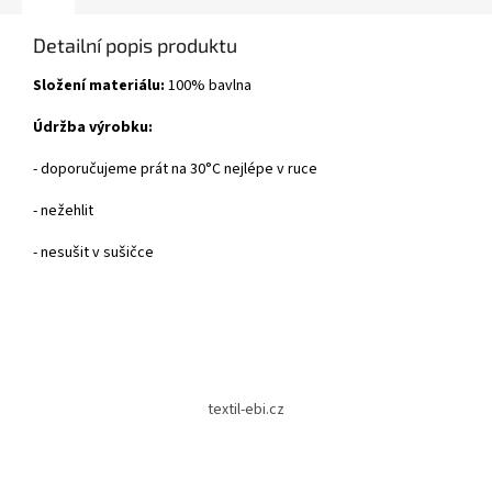
Detailní popis produktu
Složení materiálu:
100% bavlna
Údržba výrobku:
- doporučujeme prát na 30°C nejlépe v ruce
- nežehlit
- nesušit v sušičce
Z
á
textil-ebi.cz
p
a
t