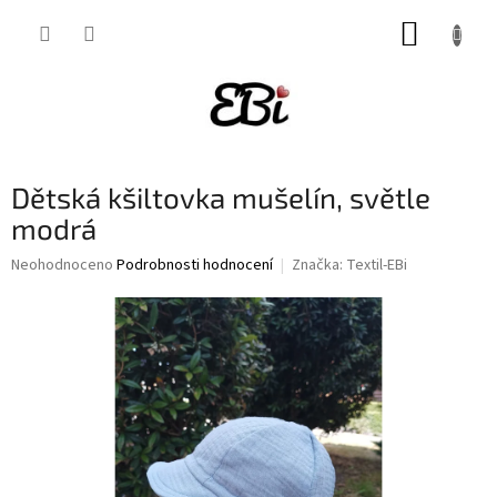
Přejít
NÁKUP
na
obsah
KOŠÍK
Dětská kšiltovka mušelín, světle
modrá
Průměrné
Neohodnoceno
Podrobnosti hodnocení
Značka:
Textil-EBi
hodnocení
produktu
je
0,0
z
5
hvězdiček.