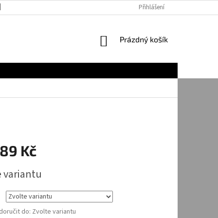
JAK NAKUPOVAT
Přihlášení
NÁKUPNÍ
Prázdný košík
KOŠÍK
189 Kč
e variantu
oručit do:
Zvolte variantu