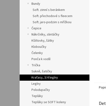
n
Bundy
e
Soft. zimní s beránkem
l
Soft. přechodové s fleecem
Soft. jaro-podzim s mřížkou
Čepice
Nákrčníky, slintáčky
Kšiltovky, šátky
Kloboučky
Čelenky
Ponča k vodě
Trička
Sukně, šatičky
Kraťasy, 3/4 legíny
Legíny
Popi
Polodupačky
Tepláky
Tepláky se SOFT koleny
Det