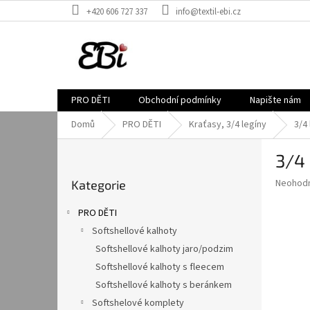
Přejít
+420 606 727 337
info@textil-ebi.cz
na
obsah
PRO DĚTI
Obchodní podmínky
Napište nám
Domů
PRO DĚTI
Kraťasy, 3/4 legíny
3/4
P
3/4 
o
Přeskočit
s
Průměr
Neohod
Kategorie
kategorie
t
hodnoce
r
produkt
PRO DĚTI
a
je
Softshellové kalhoty
0,0
n
z
Softshellové kalhoty jaro/podzim
n
5
í
Softshellové kalhoty s fleecem
hvězdič
p
Softshellové kalhoty s beránkem
a
Softshelové komplety