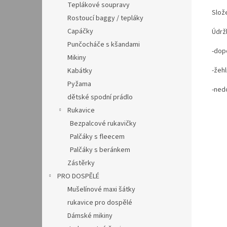
Teplákové soupravy
Slož
Rostoucí baggy / tepláky
Capáčky
Údrž
Punčocháče s kšandami
-dop
Mikiny
-žehl
Kabátky
Pyžama
-ned
dětské spodní prádlo
Rukavice
Bezpalcové rukavičky
Palčáky s fleecem
Palčáky s beránkem
Zástěrky
PRO DOSPĚLÉ
Mušelínové maxi šátky
rukavice pro dospělé
Dámské mikiny