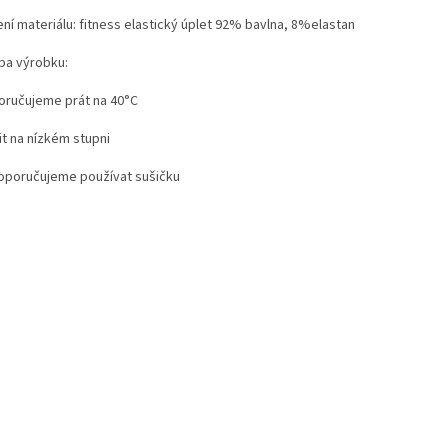
ení materiálu: fitness elastický úplet 92% bavlna, 8%elastan
ba výrobku:
oručujeme prát na 40°C
it na nízkém stupni
oporučujeme používat sušičku