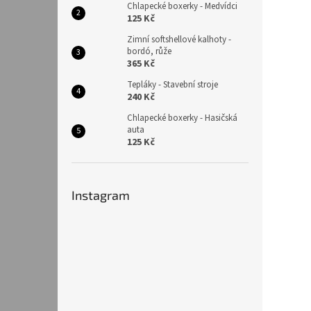
Chlapecké boxerky - Medvídci
125 Kč
Zimní softshellové kalhoty -
bordó, růže
365 Kč
Tepláky - Stavební stroje
240 Kč
Chlapecké boxerky - Hasičská
auta
125 Kč
Instagram