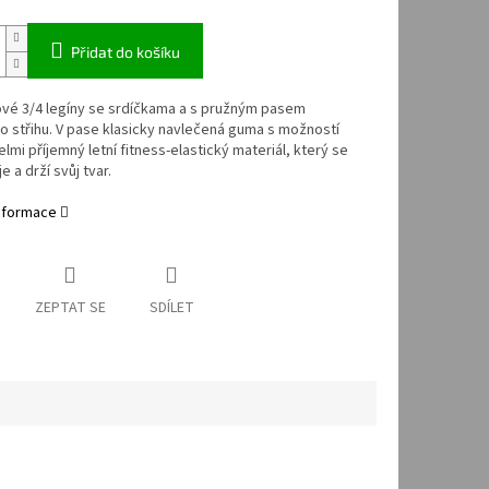
Přidat do košíku
ové 3/4 legíny se srdíčkama a s pružným pasem
o střihu. V pase klasicky navlečená guma s možností
elmi příjemný letní fitness-elastický materiál, který se
 a drží svůj tvar.
informace
ZEPTAT SE
SDÍLET