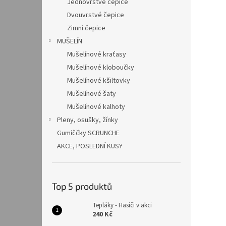
Jednovrstvé čepice
Dvouvrstvé čepice
Zimní čepice
MUŠELÍN
Mušelínové kraťasy
Mušelínové kloboučky
Mušelínové kšiltovky
Mušelínové šaty
Mušelínové kalhoty
Pleny, osušky, žínky
Gumiččky SCRUNCHE
AKCE, POSLEDNÍ KUSY
Top 5 produktů
Tepláky - Hasiči v akci
240 Kč