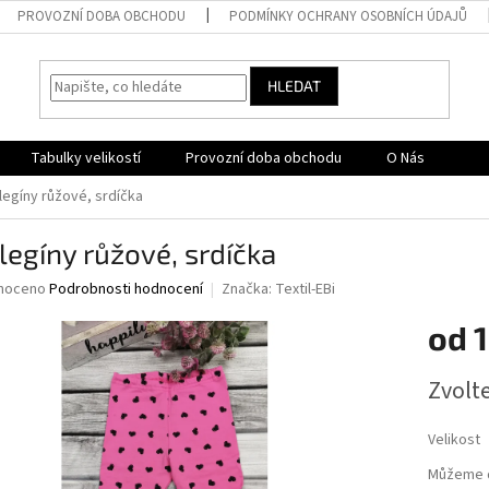
PROVOZNÍ DOBA OBCHODU
PODMÍNKY OCHRANY OSOBNÍCH ÚDAJŮ
HLEDAT
Tabulky velikostí
Provozní doba obchodu
O Nás
 legíny růžové, srdíčka
legíny růžové, srdíčka
né
noceno
Podrobnosti hodnocení
Značka:
Textil-EBi
ní
od
u
Měrná
Zvolt
cena:
ek.
Velikost
Můžeme d