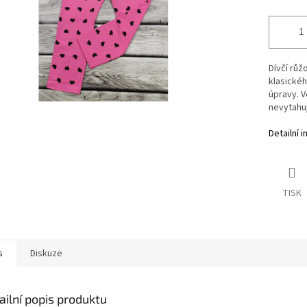
Dívčí růž
klasickéh
úpravy. V
nevytahuje
Detailní 
TISK
s
Diskuze
ailní popis produktu