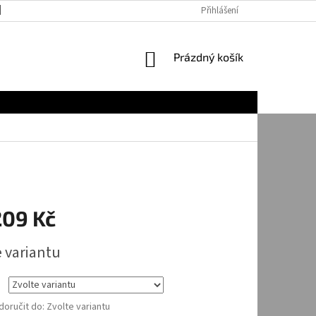
JAK NAKUPOVAT
Přihlášení
NÁKUPNÍ
Prázdný košík
KOŠÍK
209 Kč
e variantu
oručit do:
Zvolte variantu