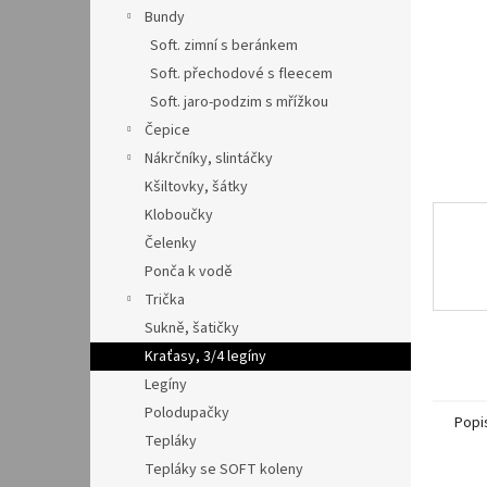
n
Bundy
e
Soft. zimní s beránkem
l
Soft. přechodové s fleecem
Soft. jaro-podzim s mřížkou
Čepice
Nákrčníky, slintáčky
Kšiltovky, šátky
Kloboučky
Čelenky
Ponča k vodě
Trička
Sukně, šatičky
Kraťasy, 3/4 legíny
Legíny
Polodupačky
Popi
Tepláky
Tepláky se SOFT koleny