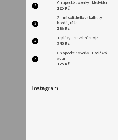
Chlapecké boxerky - Medvídci
125 Kč
Zimní softshellové kalhoty -
bordó, růže
365 Kč
Tepláky - Stavební stroje
240 Kč
Chlapecké boxerky - Hasičská
auta
125 Kč
Instagram