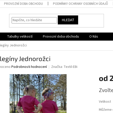
PROVOZNÍ DOBA OBCHODU
PODMÍNKY OCHRANY OSOBNÍCH ÚDAJŮ
HLEDAT
Tabulky velikostí
Provozní doba obchodu
O Nás
 legíny Jednorožci
legíny Jednorožci
né
noceno
Podrobnosti hodnocení
Značka:
Textil-EBi
ní
od
u
Měrná
Zvolt
cena:
ek.
Velikost
Můžeme d