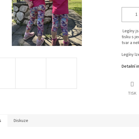
Legíny js
tisku s j
tvar a ne
Legíny lz
Detailní 
TISK
s
Diskuze