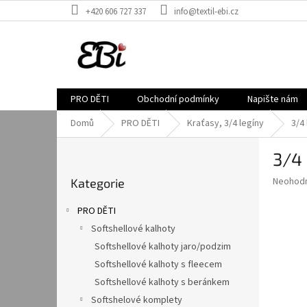
Přejít
+420 606 727 337
info@textil-ebi.cz
na
obsah
PRO DĚTI
Obchodní podmínky
Napište nám
Domů
PRO DĚTI
Kraťasy, 3/4 legíny
3/4
P
3/4 
o
Přeskočit
s
Průměr
Neohod
Kategorie
kategorie
t
hodnoce
r
produkt
PRO DĚTI
a
je
Softshellové kalhoty
0,0
n
z
Softshellové kalhoty jaro/podzim
n
5
í
Softshellové kalhoty s fleecem
hvězdič
p
Softshellové kalhoty s beránkem
a
Softshelové komplety