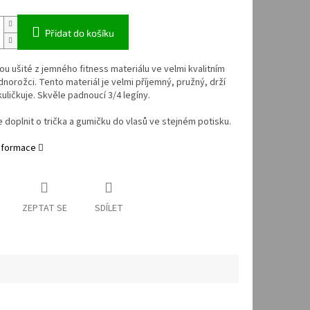
Přidat do košíku
ou ušité z jemného fitness materiálu ve velmi kvalitním
ednorožci. Tento materiál je velmi příjemný, pružný, drží
kuličkuje. Skvěle padnoucí 3/4 legíny.
e doplnit o trička a gumičku do vlasů ve stejném potisku.
informace
ZEPTAT SE
SDÍLET