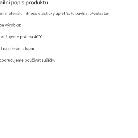
ailní popis produktu
ení materiálu: fitness elastický úplet 95% bavlna, 5%elastan
ba výrobku:
oručujeme prát na 40°C
it na nízkém stupni
oporučujeme používat sušičku