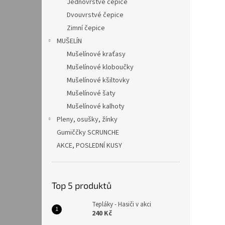
Jednovrstvé čepice
Dvouvrstvé čepice
Zimní čepice
MUŠELÍN
Mušelínové kraťasy
Mušelínové kloboučky
Mušelínové kšiltovky
Mušelínové šaty
Mušelínové kalhoty
Pleny, osušky, žínky
Gumiččky SCRUNCHE
AKCE, POSLEDNÍ KUSY
Top 5 produktů
Tepláky - Hasiči v akci
240 Kč