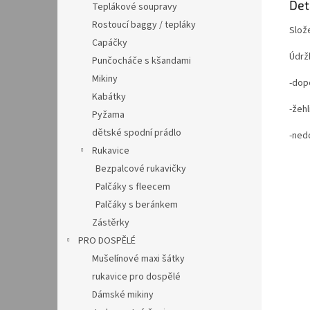
Det
Teplákové soupravy
Rostoucí baggy / tepláky
Slož
Capáčky
Údrž
Punčocháče s kšandami
Mikiny
-dop
Kabátky
-žehl
Pyžama
dětské spodní prádlo
-ned
Rukavice
Bezpalcové rukavičky
Palčáky s fleecem
Palčáky s beránkem
Zástěrky
PRO DOSPĚLÉ
Mušelínové maxi šátky
rukavice pro dospělé
Dámské mikiny