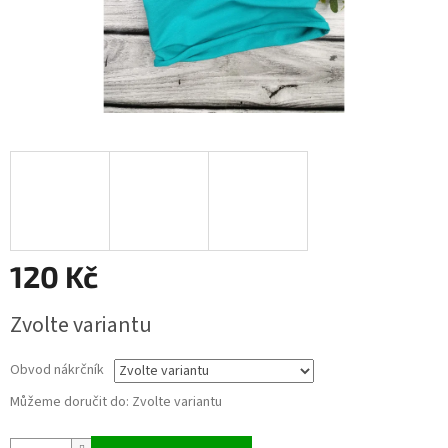
120 Kč
Měrná
Zvolte variantu
cena:
Obvod nákrčník
Můžeme doručit do:
Zvolte variantu