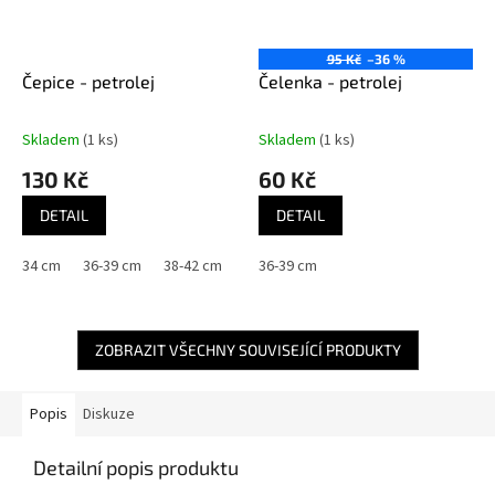
95 Kč
–36 %
Čepice - petrolej
Čelenka - petrolej
Skladem
(1 ks)
Skladem
(1 ks)
130 Kč
60 Kč
DETAIL
DETAIL
34 cm
36-39 cm
38-42 cm
42-46 cm
36-39 cm
46-50 cm
50-56 cm
ZOBRAZIT VŠECHNY SOUVISEJÍCÍ PRODUKTY
Popis
Diskuze
Detailní popis produktu