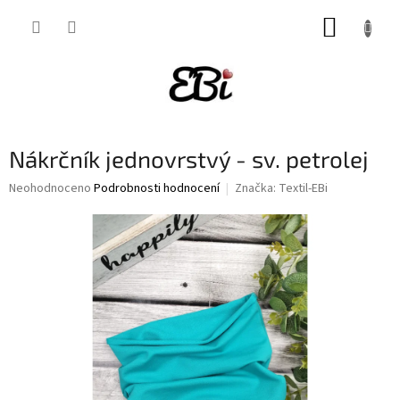
Přejít
NÁKUP
na
obsah
KOŠÍK
Nákrčník jednovrstvý - sv. petrolej
Průměrné
Neohodnoceno
Podrobnosti hodnocení
Značka:
Textil-EBi
hodnocení
produktu
je
0,0
z
5
hvězdiček.