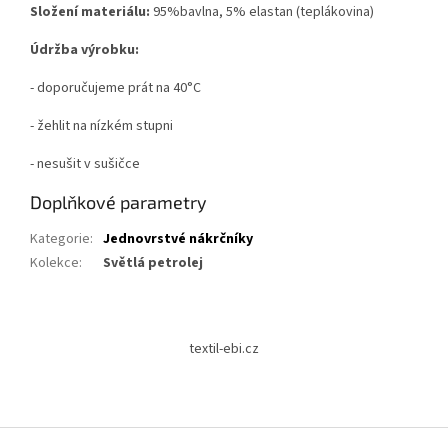
Složení materiálu:
95%bavlna, 5% elastan (teplákovina)
Údržba výrobku:
- doporučujeme prát na 40°C
- žehlit na nízkém stupni
- nesušit v sušičce
Doplňkové parametry
Kategorie
:
Jednovrstvé nákrčníky
Kolekce
:
Světlá petrolej
Z
á
textil-ebi.cz
p
a
t
í