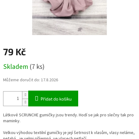
79 Kč
Měrná
Skladem
(7 ks)
cena:
Můžeme doručit do:
17.8.2026
Přidat do košíku
Látkové SCRUNCHE gumičky jsou trendy. Hodí se jak pro slečny tak pro
maminky.
Velkou výhodou textilní gumičky je její šetrnost k vlasům, vlasy neláme,
netahá....je velmi příjemná, ve vlasech netlačí.