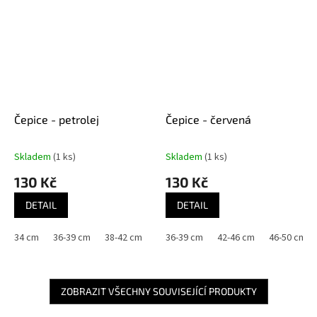
Čepice - petrolej
Čepice - červená
Skladem
(1 ks)
Skladem
(1 ks)
130 Kč
130 Kč
DETAIL
DETAIL
34 cm
36-39 cm
38-42 cm
42-46 cm
36-39 cm
46-50 cm
42-46 cm
50-56 cm
46-50 cm
ZOBRAZIT VŠECHNY SOUVISEJÍCÍ PRODUKTY