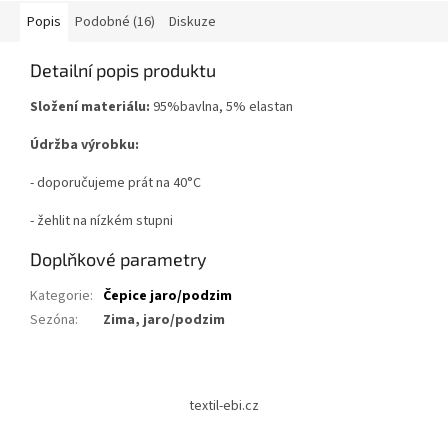
Popis
Podobné (16)
Diskuze
Detailní popis produktu
Složení materiálu:
95%bavlna, 5% elastan
Údržba výrobku:
- doporučujeme prát na 40°C
- žehlit na nízkém stupni
Doplňkové parametry
Kategorie
:
Čepice jaro/podzim
Sezóna
:
Zima, jaro/podzim
Z
á
textil-ebi.cz
p
a