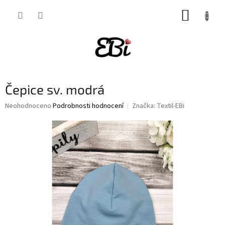
Přejít
NÁKUP
na
obsah
KOŠÍK
Čepice sv. modrá
Průměrné
Neohodnoceno
Podrobnosti hodnocení
Značka:
Textil-EBi
hodnocení
produktu
je
0,0
z
5
hvězdiček.