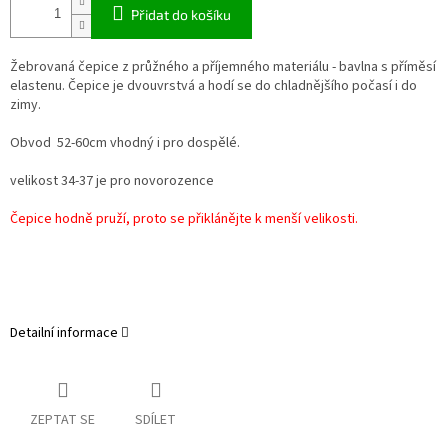
Přidat do košíku
Žebrovaná čepice z průžného a příjemného materiálu - bavlna s příměsí
elastenu. Čepice je dvouvrstvá a hodí se do chladnějšího počasí i do
zimy.
Obvod 52-60cm vhodný i pro dospělé.
velikost 34-37 je pro novorozence
Čepice hodně pruží, proto se přiklánějte k menší velikosti.
Detailní informace
ZEPTAT SE
SDÍLET