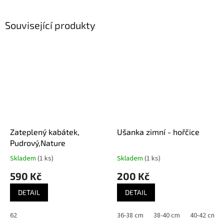
Související produkty
Zateplený kabátek,
Ušanka zimní - hořčice
Pudrový,Nature
Skladem
(1 ks)
Skladem
(1 ks)
590 Kč
200 Kč
DETAIL
DETAIL
62
36-38 cm
38-40 cm
40-42 cm