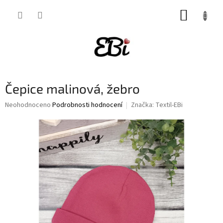
Přejít
NÁKUP
na
obsah
KOŠÍK
Čepice malinová, žebro
Průměrné
Neohodnoceno
Podrobnosti hodnocení
Značka:
Textil-EBi
hodnocení
produktu
je
0,0
z
5
hvězdiček.