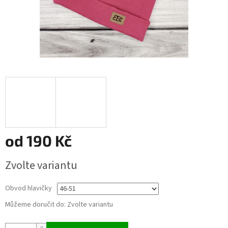
od
190 Kč
Měrná
Zvolte variantu
cena:
Obvod hlavičky
Můžeme doručit do:
Zvolte variantu