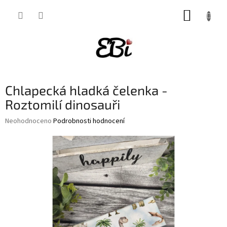
Přejít
NÁKUP
na
obsah
KOŠÍK
Chlapecká hladká čelenka -
Roztomilí dinosauři
Průměrné
Neohodnoceno
Podrobnosti hodnocení
hodnocení
produktu
je
0,0
z
5
hvězdiček.