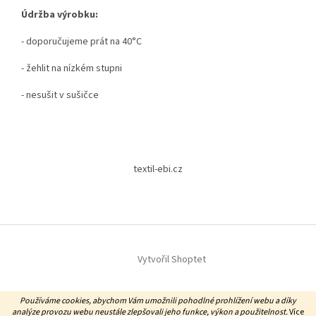
Údržba výrobku:
- doporučujeme prát na 40°C
- žehlit na nízkém stupni
- nesušit v sušičce
Z
á
textil-ebi.cz
p
a
t
í
Vytvořil Shoptet
Copyright 2026
Textil EBi
. Všechna práva vyhrazena.
Používáme cookies, abychom Vám umožnili pohodlné prohlížení webu a díky
analýze provozu webu neustále zlepšovali jeho funkce, výkon a použitelnost.
Více