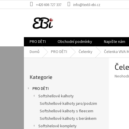
Přejít
+420 606 727 337
info@textil-ebi.cz
na
obsah
PRO DĚTI
Obchodní podmínky
Napište nám
Domů
PRO DĚTI
Čelenky
Čelenka VIVA
P
Čel
o
Přeskočit
s
Průměr
Neohod
Kategorie
kategorie
t
hodnoce
r
produkt
PRO DĚTI
a
je
Softshellové kalhoty
0,0
n
z
Softshellové kalhoty jaro/podzim
n
5
í
Softshellové kalhoty s fleecem
hvězdič
p
Softshellové kalhoty s beránkem
a
Softshelové komplety