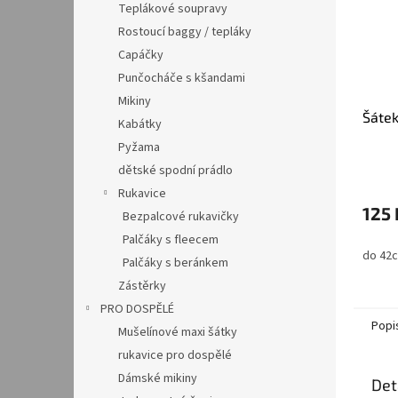
Teplákové soupravy
Rostoucí baggy / tepláky
Capáčky
Punčocháče s kšandami
Mikiny
Šátek
Kabátky
Pyžama
dětské spodní prádlo
Rukavice
125 
Bezpalcové rukavičky
Palčáky s fleecem
do 42
Palčáky s beránkem
Zástěrky
PRO DOSPĚLÉ
Popi
Mušelínové maxi šátky
rukavice pro dospělé
Dámské mikiny
Det