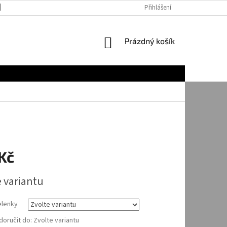
JAK NAKUPOVAT
Přihlášení
NÁKUPNÍ
Prázdný košík
KOŠÍK
Kč
e variantu
lenky
oručit do:
Zvolte variantu