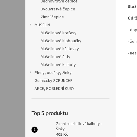
Jednovrstvé čepice
Slož
Dvouvrstvé čepice
Zimní čepice
Údrž
MUŠELÍN
- do
Mušelínové kraťasy
Mušelínové kloboučky
- žeh
Mušelínové kšiltovky
- nes
Mušelínové šaty
Mušelínové kalhoty
Pleny, osušky, žínky
Gumiččky SCRUNCHE
AKCE, POSLEDNÍ KUSY
Top 5 produktů
Zimní softshellové kalhoty -
Šipky
405 Kč