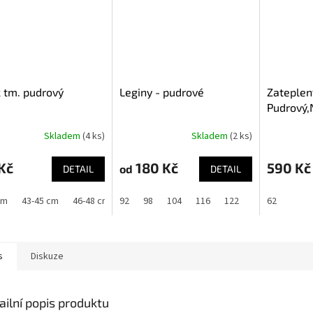
 tm. pudrový
Leginy - pudrové
Zateplen
Pudrový,
Skladem
(4 ks)
Skladem
(2 ks)
Kč
180 Kč
590 Kč
od
DETAIL
DETAIL
cm
43-45 cm
46-48 cm
92
49-54 cm
98
104
116
122
128
62
134
s
Diskuze
ailní popis produktu