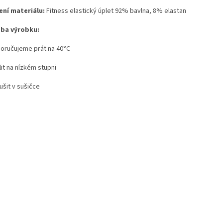
ení materiálu:
Fitness elastický úplet 92% bavlna, 8% elastan
ba výrobku:
poručujeme prát na 40°C
lit na nízkém stupni
ušit v sušičce