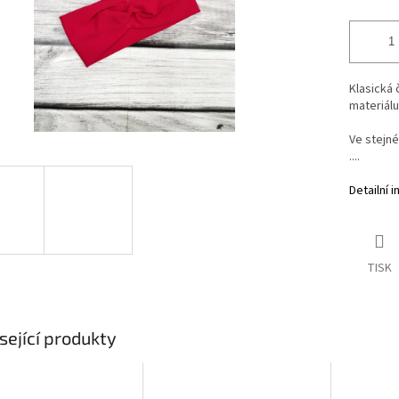
Klasická 
materiálu
Ve stejné
....
Detailní 
TISK
sející produkty