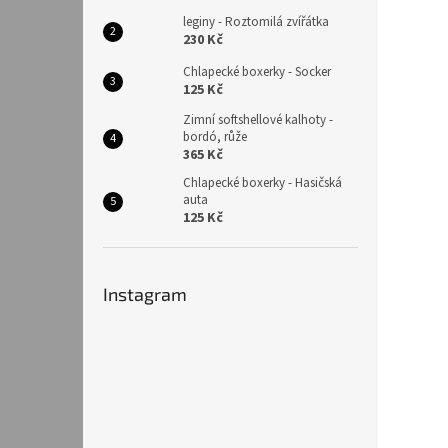
leginy - Roztomilá zvířátka
230 Kč
Chlapecké boxerky - Socker
125 Kč
Zimní softshellové kalhoty -
bordó, růže
365 Kč
Chlapecké boxerky - Hasičská
auta
125 Kč
Instagram