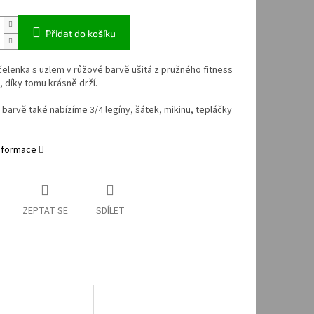
Přidat do košíku
čelenka s uzlem v růžové barvě ušitá z pružného fitness
, díky tomu krásně drží.
 barvě také nabízíme 3/4 legíny, šátek, mikinu, tepláčky
informace
ZEPTAT SE
SDÍLET