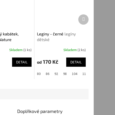
Další
produkt
ý kabátek,
Leginy - černé
legíny
Nature
dětské
Skladem
(1 ks)
Skladem
(2 ks)
170 Kč
od
DETAIL
DETAIL
80
86
92
98
104
110
116
122
Doplňkové parametry