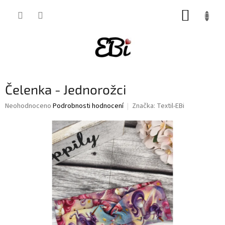
Přejít
NÁKUP
na
obsah
KOŠÍK
Čelenka - Jednorožci
Průměrné
Neohodnoceno
Podrobnosti hodnocení
Značka:
Textil-EBi
hodnocení
produktu
je
0,0
z
5
hvězdiček.