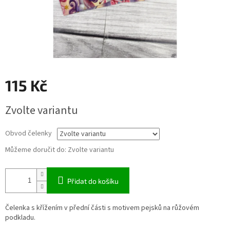
115 Kč
Měrná
Zvolte variantu
cena:
Obvod čelenky
Můžeme doručit do:
Zvolte variantu
Přidat do košíku
Čelenka s křížením v přední části s motivem pejsků na růžovém
podkladu.